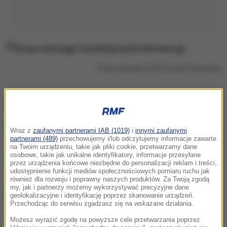
Rosja ostrzega Zachód przed interwencją
ZOBACZ RÓWNIEŻ:
Wtedy Ameryka wejdzie do wojny z Rosją. Plan
Wraz z
zaufanymi partnerami IAB (1019)
i
innymi zaufanymi
partnerami (489)
przechowujemy i/lub odczytujemy informacje zawarte
trzystopniowej reakcji
na Twoim urządzeniu, takie jak pliki cookie, przetwarzamy dane
osobowe, takie jak unikalne identyfikatory, informacje przesyłane
Putin w nocy wydał rozkaz. "Czekał, aż
przez urządzenia końcowe niezbędne do personalizacji reklam i treści,
udostępnienie funkcji mediów społecznościowych pomiaru ruchu jak
temperatury spadną"
również dla rozwoju i poprawny naszych produktów. Za Twoją zgodą
my, jak i partnerzy możemy wykorzystywać precyzyjne dane
Jeśli nie w infrastrukturę energetyczną, to w
geolokalizacyjne i identyfikację poprzez skanowanie urządzeń.
Przechodząc do serwisu zgadzasz się na wskazane działania.
cywilów. Rosja uderzyła m.in. w przedszkole
Możesz wyrazić zgodę na powyższe cele przetwarzania poprzez
Rosja proponuje układ USA. "Propozycje zostały