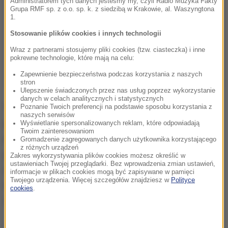
Administratorem tych danych jesteśmy my, czyli Radio Muzyka Fakty
Grupa RMF sp. z o.o. sp. k. z siedzibą w Krakowie, al. Waszyngtona
1.
Stosowanie plików cookies i innych technologii
Wraz z partnerami stosujemy pliki cookies (tzw. ciasteczka) i inne
pokrewne technologie, które mają na celu:
Zapewnienie bezpieczeństwa podczas korzystania z naszych
stron
Ulepszenie świadczonych przez nas usług poprzez wykorzystanie
danych w celach analitycznych i statystycznych
Poznanie Twoich preferencji na podstawie sposobu korzystania z
"Uważamy, że pojawiające się argumenty i
naszych serwisów
sondowanie opinii publicznej w tej coraz bardziej
Wyświetlanie spersonalizowanych reklam, które odpowiadają
Twoim zainteresowaniom
rozgrzanej kwestii mają destrukcyjny wpływ"
-
Gromadzenie zagregowanych danych użytkownika korzystającego
z różnych urządzeń
podkreśliło rosyjskie MSZ. Dodało, że ewentualne
Zakres wykorzystywania plików cookies możesz określić w
ustawieniach Twojej przeglądarki. Bez wprowadzenia zmian ustawień,
dążenia Niemiec do posiadania własnego arsenału
informacje w plikach cookies mogą być zapisywane w pamięci
Twojego urządzenia. Więcej szczegółów znajdziesz w
Polityce
nuklearnego narusza szereg międzynarodowych
cookies
.
zobowiązań.
Jak wskazuje rosyjskie MSZ,
państwa UE powinny