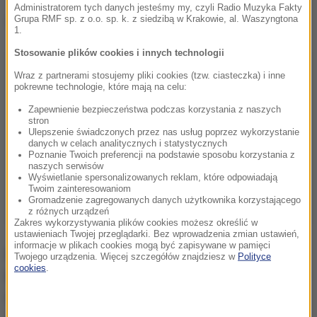
Administratorem tych danych jesteśmy my, czyli Radio Muzyka Fakty
Grupa RMF sp. z o.o. sp. k. z siedzibą w Krakowie, al. Waszyngtona
Dalsza część artykułu pod materiałem video:
1.
Stosowanie plików cookies i innych technologii
Wraz z partnerami stosujemy pliki cookies (tzw. ciasteczka) i inne
pokrewne technologie, które mają na celu:
Zapewnienie bezpieczeństwa podczas korzystania z naszych
stron
Ulepszenie świadczonych przez nas usług poprzez wykorzystanie
danych w celach analitycznych i statystycznych
Poznanie Twoich preferencji na podstawie sposobu korzystania z
naszych serwisów
Wyświetlanie spersonalizowanych reklam, które odpowiadają
Twoim zainteresowaniom
Gromadzenie zagregowanych danych użytkownika korzystającego
z różnych urządzeń
Zakres wykorzystywania plików cookies możesz określić w
ustawieniach Twojej przeglądarki. Bez wprowadzenia zmian ustawień,
informacje w plikach cookies mogą być zapisywane w pamięci
Podobne stanowisko zajęła Unia
Twojego urządzenia. Więcej szczegółów znajdziesz w
Polityce
cookies
.
Europejska.
Rzecznik Komisji Europejskiej Anouar El
Anouni zapewnił w czwartek w Brukseli, że UE "nie