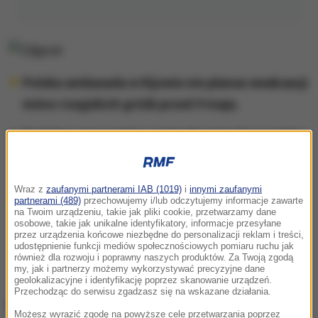
Polska ambasada w Kijowie nie planue ewakuacji
mimo rosyjskich gróźb przed 9 maja.
Podobne stanowisko zajęła Komisja Europejska.
Rosja ostrzegła przed atakiem na Kijów, jeśli
Ukraina zakłóci obchody Dnia Zwycięstwa w
Wraz z
zaufanymi partnerami IAB (1019)
i
innymi zaufanymi
partnerami (489)
przechowujemy i/lub odczytujemy informacje zawarte
Moskwie.
na Twoim urządzeniu, takie jak pliki cookie, przetwarzamy dane
osobowe, takie jak unikalne identyfikatory, informacje przesyłane
przez urządzenia końcowe niezbędne do personalizacji reklam i treści,
Więcej ważnych informacji z Polski i ze świata
udostępnienie funkcji mediów społecznościowych pomiaru ruchu jak
również dla rozwoju i poprawny naszych produktów. Za Twoją zgodą
znajdziesz na
stronie głównej RMF24.pl
.
my, jak i partnerzy możemy wykorzystywać precyzyjne dane
geolokalizacyjne i identyfikację poprzez skanowanie urządzeń.
Przechodząc do serwisu zgadzasz się na wskazane działania.
Rosyjskie ministerstwo spraw
Możesz wyrazić zgodę na powyższe cele przetwarzania poprzez