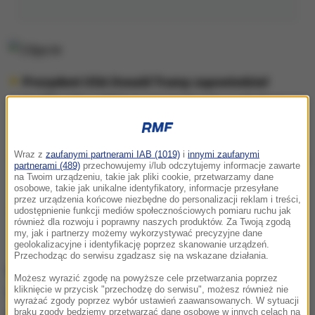
Prezydent USA Donald Trump zapowiedział
możliwość szybkiego przywrócenia sankcji na
rosyjską ropę naftową.
Dotychczasowe zwolnienie z sankcji wygasa jutro,
Wraz z
zaufanymi partnerami IAB (1019)
i
innymi zaufanymi
partnerami (489)
przechowujemy i/lub odczytujemy informacje zawarte
tj. w środę 17 czerwca.
na Twoim urządzeniu, takie jak pliki cookie, przetwarzamy dane
osobowe, takie jak unikalne identyfikatory, informacje przesyłane
przez urządzenia końcowe niezbędne do personalizacji reklam i treści,
Najnowsze informacje ze kraju i ze świata
udostępnienie funkcji mediów społecznościowych pomiaru ruchu jak
również dla rozwoju i poprawny naszych produktów. Za Twoją zgodą
znajdziesz na
RMF24.pl
. Bądź na bieżąco.
my, jak i partnerzy możemy wykorzystywać precyzyjne dane
geolokalizacyjne i identyfikację poprzez skanowanie urządzeń.
Przechodząc do serwisu zgadzasz się na wskazane działania.
We francuskim Évian-les-Bains w poniedziałek
Możesz wyrazić zgodę na powyższe cele przetwarzania poprzez
rozpoczął się trzydniowy szczyt G7.
Oprócz
kliknięcie w przycisk "przechodzę do serwisu", możesz również nie
wyrażać zgody poprzez wybór ustawień zaawansowanych. W sytuacji
przywódców grupy (Francji, Japonii, Kanady, Niemiec,
braku zgody będziemy przetwarzać dane osobowe w innych celach na