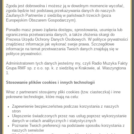
Zgoda jest dobrowolna i możesz ją w dowolnym momencie wycofać,
zgoda będzie też podstawą przekazywania danych do naszych
Zaufanych Partnerów z siedzibą w państwach trzecich (poza
Europejskim Obszarem Gospodarczym).
Ponadto masz prawo żądania dostępu, sprostowania, usunięcia lub
ograniczenia przetwarzania danych, a także złożenia skargi do
Prezesa Urzędu Ochrony Danych Osobowych. W polityce prywatności
znajdziesz informacje jak wykonać swoje prawa. Szczegółowe
informacje na temat przetwarzania Twoich danych znajdują się w
polityce prywatności.
Administratorem tych danych jesteśmy my, czyli Radio Muzyka Fakty
Grupa RMF sp. z o.o. sp. k. z siedzibą w Krakowie, al. Waszyngtona
1.
Stosowanie plików cookies i innych technologii
ambasador Francji Nicolas de Riviere,
Wraz z partnerami stosujemy pliki cookies (tzw. ciasteczka) i inne
pokrewne technologie, które mają na celu:
ambasador Wielkiej Brytanii Nigel Casey,
Zapewnienie bezpieczeństwa podczas korzystania z naszych
ambasador Niemiec Alexander Graf Lambsdorff.
stron
Ulepszenie świadczonych przez nas usług poprzez wykorzystanie
danych w celach analitycznych i statystycznych
Tavener dodał, że minister spraw zagranicznych
Poznanie Twoich preferencji na podstawie sposobu korzystania z
Rosji
Siergiej Ławrow wcześniej przekazał, że to
naszych serwisów