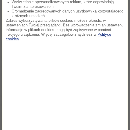
Wyświetlanie spersonalizowanych reklam, które odpowiadają
Twoim zainteresowaniom
Gromadzenie zagregowanych danych użytkownika korzystającego
z różnych urządzeń
W styczniu 2026 roku amerykański Center for
Zakres wykorzystywania plików cookies możesz określić w
ustawieniach Twojej przeglądarki. Bez wprowadzenia zmian ustawień,
Strategic and International Studies (CSIS) oceniał
informacje w plikach cookies mogą być zapisywane w pamięci
rosyjskie straty na 1,2 miliona żołnierzy, z czego
325
Twojego urządzenia. Więcej szczegółów znajdziesz w
Polityce
cookies
.
tysięcy miało zginąć.
Eksperci CSIS podkreślali, że żadna duża armia nie
poniosła tak wielkich strat
od czasów II wojny
światowej.
Tak wysokie straty rosyjskiej armii są
bezprecedensowe w najnowszej historii. Według
brytyjskich i amerykańskich analiz, wojna w Ukrainie
stała się najkrwawszym konfliktem dla Rosji od
dekad.