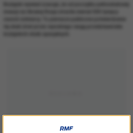
Brytyjski wywiad szacuje, że od początku pełnoskalowej
inwazji na Ukrainę Rosja straciła niemal 500 tysięcy
swoich żołnierzy. To pierwsze publiczne potwierdzenie
tej skali strat przez wysokiego rangą przedstawiciela
brytyjskich służb specjalnych.