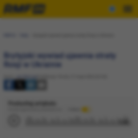
RMF24
Fakty
Brytyjski wywiad ujawnia straty Rosji w Ukrainie
Brytyjski wywiad ujawnia straty
Rosji w Ukrainie
Autor:
Jan Matoga
Publikacja: Środa, 27 maja 2026 (23:36)
Posłuchaj artykułu
Dźwięk wygenerowany automatycznie
Podkład
1:35