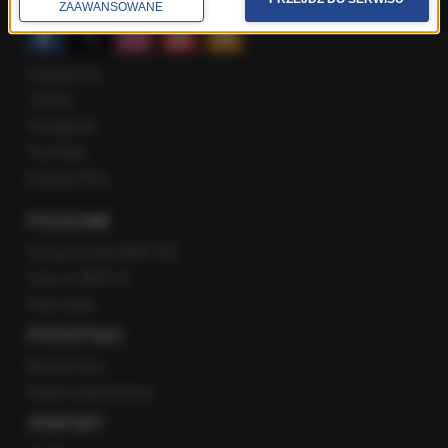
ZAAWANSOWANE
Facebook
Twitter
Instagram
YouTube
Kanały RSS
POLECANE
Gorąca Linia RMF FM
Staż w RMF24
Patronaty
POZOSTAŁE
Newsroom
Radio internetowe
KONTAKT