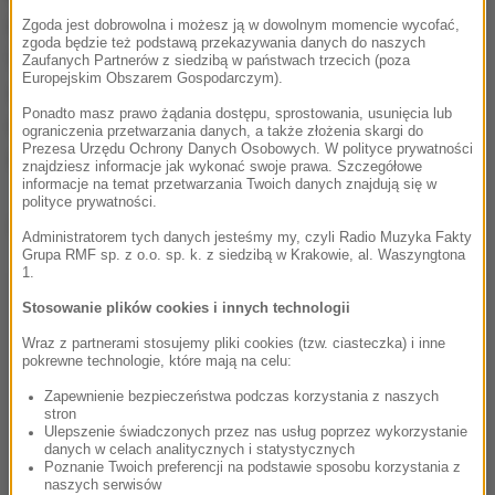
intensyfikuje
działania hybrydowe
przeciwko
Zgoda jest dobrowolna i możesz ją w dowolnym momencie wycofać,
zgoda będzie też podstawą przekazywania danych do naszych
Wielkiej Brytanii i Europie. Brytyjskie służby
Zaufanych Partnerów z siedzibą w państwach trzecich (poza
Europejskim Obszarem Gospodarczym).
specjalne, we współpracy z partnerami, podejmują
Ponadto masz prawo żądania dostępu, sprostowania, usunięcia lub
działania mające na celu ograniczenie zagrożeń ze
ograniczenia przetwarzania danych, a także złożenia skargi do
Prezesa Urzędu Ochrony Danych Osobowych. W polityce prywatności
strony Rosji.
znajdziesz informacje jak wykonać swoje prawa. Szczegółowe
informacje na temat przetwarzania Twoich danych znajdują się w
polityce prywatności.
Dalsza część artykułu pod materiałem video:
Administratorem tych danych jesteśmy my, czyli Radio Muzyka Fakty
Grupa RMF sp. z o.o. sp. k. z siedzibą w Krakowie, al. Waszyngtona
1.
Stosowanie plików cookies i innych technologii
Wraz z partnerami stosujemy pliki cookies (tzw. ciasteczka) i inne
pokrewne technologie, które mają na celu:
Zapewnienie bezpieczeństwa podczas korzystania z naszych
stron
Ulepszenie świadczonych przez nas usług poprzez wykorzystanie
danych w celach analitycznych i statystycznych
Poznanie Twoich preferencji na podstawie sposobu korzystania z
naszych serwisów