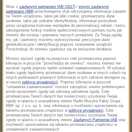
Wraz z
zaufanymi partnerami IAB (1017)
i
innymi zaufanymi
partnerami (489)
przechowujemy i/lub odczytujemy informacje zawarte
na Twoim urządzeniu, takie jak pliki cookie, przetwarzamy dane
osobowe, takie jak unikalne identyfikatory, informacje przesyłane
przez urządzenia końcowe niezbędne do personalizacji reklam i treści,
Po więcej aktualnych informacji zapraszamy
udostępnienie funkcji mediów społecznościowych pomiaru ruchu jak
również dla rozwoju i poprawny naszych produktów. Za Twoją zgodą
do
RMF24.pl
my, jak i partnerzy możemy wykorzystywać precyzyjne dane
geolokalizacyjne i identyfikację poprzez skanowanie urządzeń.
Przechodząc do serwisu zgadzasz się na wskazane działania.
Podczas dorocznego wykładu dyrektorka
Możesz wyrazić zgodę na powyższe cele przetwarzania poprzez
brytyjskiego Centrum Łączności Rządowej (GCHQ),
kliknięcie w przycisk "przechodzę do serwisu", możesz również nie
wyrażać zgody poprzez wybór ustawień zaawansowanych. W sytuacji
Anne Keast-Butler, poinformowała, że od lutego 2022
braku zgody będziemy przetwarzać dane osobowe w innych celach na
innych podstawach prawnych (informacje w tym zakresie dostępne są
roku Rosja straciła blisko pół miliona wojskowych.
w naszej
polityce prywatności
). Poprzez kliknięcie w przycisk
"ustawienia zaawansowane" możesz zarządzać swoimi preferencjami
Jej słowa cytuje m.in. dziennik "The Guardian". To
przed wyrażeniem zgody lub odmową udzielenia zgody. Cele
przetwarzania Twoich danych bez konieczności uzyskania Twojej
pierwszy raz, gdy tak wysoka rangą urzędniczka
zgody w oparciu o uzasadniony interes Radio Muzyka Fakty Grupa
RMF sp. z o.o. sp. k. oraz informacje o możliwości sprzeciwienia się
publicznie potwierdziła
brytyjską ocenę rosyjskich
takiemu przetwarzaniu znajdziesz w
polityce prywatności
. Cele
przetwarzania Twoich danych bez konieczności uzyskania Twojej
strat w Ukrainie.
zgody w oparciu o uzasadniony interes
Zaufanych Partnerów IAB
oraz
możliwość sprzeciwienia się takiemu przetwarzaniu znajdziesz w
Keast-Butler podkreśliła również, że Rosja
ustawieniach zaawansowanych.