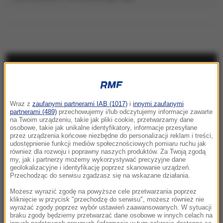
NAJNOWSZE
12:57
Wraz z
zaufanymi partnerami IAB (1017)
i
innymi zaufanymi
Korea Północna pręży muskuły.
partnerami (489)
przechowujemy i/lub odczytujemy informacje zawarte
Wystrzelono pocisk balistyczny
na Twoim urządzeniu, takie jak pliki cookie, przetwarzamy dane
osobowe, takie jak unikalne identyfikatory, informacje przesyłane
przez urządzenia końcowe niezbędne do personalizacji reklam i treści,
12:57
udostępnienie funkcji mediów społecznościowych pomiaru ruchu jak
Turyści wracają chorzy z wakacji. Pasożyt w
również dla rozwoju i poprawny naszych produktów. Za Twoją zgodą
my, jak i partnerzy możemy wykorzystywać precyzyjne dane
rajskich hotelach
geolokalizacyjne i identyfikację poprzez skanowanie urządzeń.
Przechodząc do serwisu zgadzasz się na wskazane działania.
12:55
Możesz wyrazić zgodę na powyższe cele przetwarzania poprzez
Polska wyprzedza Belgię i Szwecję. Eurostat
kliknięcie w przycisk "przechodzę do serwisu", możesz również nie
wyrażać zgody poprzez wybór ustawień zaawansowanych. W sytuacji
podał gospodarcze dane
braku zgody będziemy przetwarzać dane osobowe w innych celach na