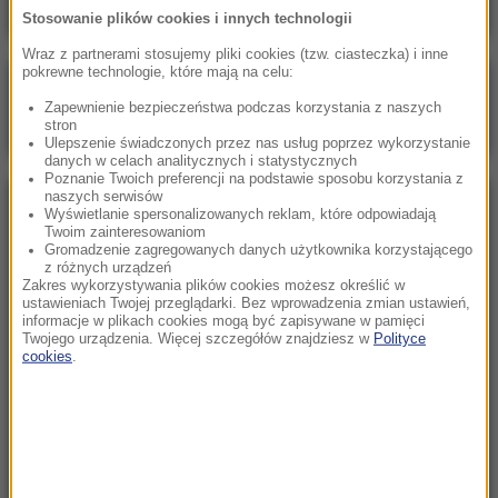
Stosowanie plików cookies i innych technologii
Wraz z partnerami stosujemy pliki cookies (tzw. ciasteczka) i inne
pokrewne technologie, które mają na celu:
Poranna rozmowa w RMF FM
Zapewnienie bezpieczeństwa podczas korzystania z naszych
Gościem Marcin Mastalerek
stron
Ulepszenie świadczonych przez nas usług poprzez wykorzystanie
danych w celach analitycznych i statystycznych
Poznanie Twoich preferencji na podstawie sposobu korzystania z
naszych serwisów
NAJPOPULARNIEJSZE
Wyświetlanie spersonalizowanych reklam, które odpowiadają
Twoim zainteresowaniom
Gromadzenie zagregowanych danych użytkownika korzystającego
z różnych urządzeń
Niedziela, 2 sierpnia 2026 (16:32)
Zakres wykorzystywania plików cookies możesz określić w
Gdzie żyje się najlepiej? Oto raj dla emigrantów
ustawieniach Twojej przeglądarki. Bez wprowadzenia zmian ustawień,
informacje w plikach cookies mogą być zapisywane w pamięci
Twojego urządzenia. Więcej szczegółów znajdziesz w
Polityce
cookies
.
Sobota, 1 sierpnia 2026 (15:39)
Sumy opanowały jezioro Garda. Włosi przygotowali
100 tys. euro dla tych, którzy je złowią
Niedziela, 2 sierpnia 2026 (05:13)