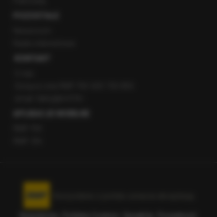
Patronaty
POZOSTAŁE
Newsroom
Radio internetowe
KONTAKT
O nas
Gorąca Linia RMF FM: 600 700 800
email: fakty@rmf.fm
APLIKACJE MOBILNE
RMF FM
RMF ON
Korzystanie z portalu oznacza akceptację
Regulaminu
.
Polityka Cookies
.
SpeakUp
.
Prywatność
.