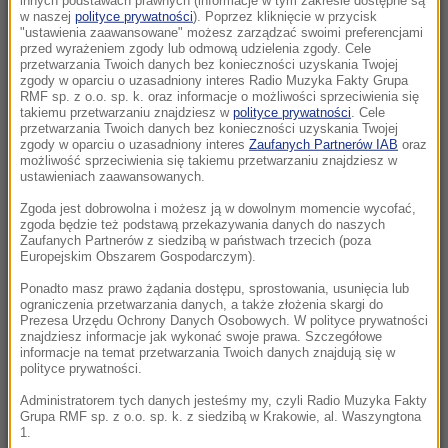
innych podstawach prawnych (informacje w tym zakresie dostępne są
12:43
w naszej
polityce prywatności
). Poprzez kliknięcie w przycisk
"ustawienia zaawansowane" możesz zarządzać swoimi preferencjami
Policjant odebrał poród na stacji paliw.
przed wyrażeniem zgody lub odmową udzielenia zgody. Cele
Niezwykła akcja w Kujawsko-Pomorskiem
przetwarzania Twoich danych bez konieczności uzyskania Twojej
zgody w oparciu o uzasadniony interes Radio Muzyka Fakty Grupa
RMF sp. z o.o. sp. k. oraz informacje o możliwości sprzeciwienia się
12:33
takiemu przetwarzaniu znajdziesz w
polityce prywatności
. Cele
Darwin miał rację. Po 150 latach udowodniła
przetwarzania Twoich danych bez konieczności uzyskania Twojej
zgody w oparciu o uzasadniony interes
Zaufanych Partnerów IAB
oraz
to ta roślina
możliwość sprzeciwienia się takiemu przetwarzaniu znajdziesz w
ustawieniach zaawansowanych.
12:30
Zgoda jest dobrowolna i możesz ją w dowolnym momencie wycofać,
„Zmagałem się ze smutkiem i depresją”. Autor
zgoda będzie też podstawą przekazywania danych do naszych
„Gry o tron” w szczerym wyznaniu
Zaufanych Partnerów z siedzibą w państwach trzecich (poza
Europejskim Obszarem Gospodarczym).
12:18
Ponadto masz prawo żądania dostępu, sprostowania, usunięcia lub
ograniczenia przetwarzania danych, a także złożenia skargi do
Ostatni lot brytyjskich lotników. Świnoujski las
Prezesa Urzędu Ochrony Danych Osobowych. W polityce prywatności
odkrywa tajemnicę sprzed lat
znajdziesz informacje jak wykonać swoje prawa. Szczegółowe
informacje na temat przetwarzania Twoich danych znajdują się w
polityce prywatności.
11:57
Historyczny rekord upałów pod Tatrami. Kiedy
Administratorem tych danych jesteśmy my, czyli Radio Muzyka Fakty
Grupa RMF sp. z o.o. sp. k. z siedzibą w Krakowie, al. Waszyngtona
się ochłodzi?
1.