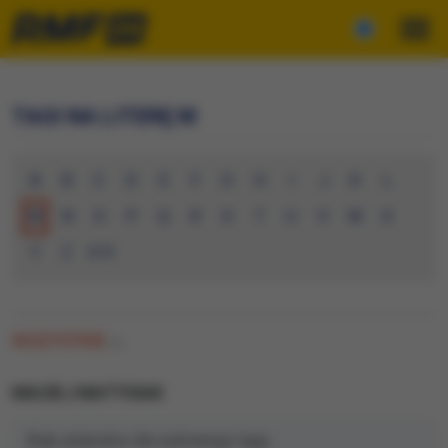
TAGI NA LITERĘ M
A
B
C
D
E
F
G
H
I
J
K
L
M
N
O
P
Q
R
S
T
U
V
W
X
Y
Z
0-9
WSZYSTKIE
(0)
MACIEJ MATYSIAK
Brak artykułów dla wybranego tagu.