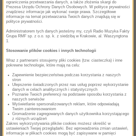
ograniczenia przetwarzania danych, a także złożenia skargi do
miejsca dla konserwatystów
- powiedział.
Albo
Prezesa Urzędu Ochrony Danych Osobowych. W polityce prywatności
znajdziesz informacje jak wykonać swoje prawa. Szczegółowe
jesteśmy partią dwóch skrzydeł, albo tego skrzydła
informacje na temat przetwarzania Twoich danych znajdują się w
nie ma. Ale wiemy, że samolot z jednym skrzydłem
polityce prywatności.
nie poleci, więc przestrzegam przed tym
- mówił
Administratorem tych danych jesteśmy my, czyli Radio Muzyka Fakty
Grupa RMF sp. z o.o. sp. k. z siedzibą w Krakowie, al. Waszyngtona
Raś.
1.
Stosowanie plików cookies i innych technologii
Poseł Platformy był też pytany o to, czy
Wraz z partnerami stosujemy pliki cookies (tzw. ciasteczka) i inne
zagłosowałby za kandydaturą Jana Rokity na
pokrewne technologie, które mają na celu:
Rzecznika Praw Obywatelskich, gdyby taka
Zapewnienie bezpieczeństwa podczas korzystania z naszych
stron
kandydatura została przedstawiona w Sejmie.
Ulepszenie świadczonych przez nas usług poprzez wykorzystanie
danych w celach analitycznych i statystycznych
Zagłosowałbym za Janem Marią Rokitą
-
Poznanie Twoich preferencji na podstawie sposobu korzystania z
zadeklarował gość Roberta Mazurka.
Ale PiS nie
naszych serwisów
Wyświetlanie spersonalizowanych reklam, które odpowiadają
zdecyduje się na niego. Dlaczego? Bo on byłby
Twoim zainteresowaniom
Gromadzenie zagregowanych danych użytkownika korzystającego
niezależnym RPO
- ocenił poseł Platformy
z różnych urządzeń
Zakres wykorzystywania plików cookies możesz określić w
Obywatelskich.
ustawieniach Twojej przeglądarki. Bez wprowadzenia zmian ustawień,
informacje w plikach cookies mogą być zapisywane w pamięci