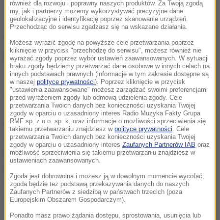
również dla rozwoju i poprawny naszych produktów. Za Twoją zgodą
my, jak i partnerzy możemy wykorzystywać precyzyjne dane
geolokalizacyjne i identyfikację poprzez skanowanie urządzeń.
Przechodząc do serwisu zgadzasz się na wskazane działania.
"W ostatnim czasie PO skręciła w
Możesz wyrazić zgodę na powyższe cele przetwarzania poprzez
kliknięcie w przycisk "przechodzę do serwisu", możesz również nie
lewo"
wyrażać zgody poprzez wybór ustawień zaawansowanych. W sytuacji
braku zgody będziemy przetwarzać dane osobowe w innych celach na
innych podstawach prawnych (informacje w tym zakresie dostępne są
J
a tego nie kryję, że w ostatnim czasie PO skręciła w
w naszej
polityce prywatności
). Poprzez kliknięcie w przycisk
"ustawienia zaawansowane" możesz zarządzać swoimi preferencjami
lewo. Ja to dostrzegam i mówię (...) dość głośno i
przed wyrażeniem zgody lub odmową udzielenia zgody. Cele
przetwarzania Twoich danych bez konieczności uzyskania Twojej
wyraźnie
- mówił Ireneusz Raś w Porannej rozmowie
zgody w oparciu o uzasadniony interes Radio Muzyka Fakty Grupa
RMF sp. z o.o. sp. k. oraz informacje o możliwości sprzeciwienia się
w RMF FM.
Ja na skręt w lewo się nie wybieram
-
takiemu przetwarzaniu znajdziesz w
polityce prywatności
. Cele
stwierdził poseł Platformy Obywatelskiej. Według
przetwarzania Twoich danych bez konieczności uzyskania Twojej
zgody w oparciu o uzasadniony interes
Zaufanych Partnerów IAB
oraz
niego konserwatywna frakcja jego partii liczy
możliwość sprzeciwienia się takiemu przetwarzaniu znajdziesz w
ustawieniach zaawansowanych.
kilkadziesiąt osób.
Konstytucja ideowa PO wciąż jest
Zgoda jest dobrowolna i możesz ją w dowolnym momencie wycofać,
aktualna i wciąż obowiązuje, bo nikt jej nie zmienił.
zgoda będzie też podstawą przekazywania danych do naszych
Zaufanych Partnerów z siedzibą w państwach trzecich (poza
Ale jeżeli ona będzie radykalnie zmieniona, to
Europejskim Obszarem Gospodarczym).
oczywiście - mogę to powiedzieć - braknie wtedy
Ponadto masz prawo żądania dostępu, sprostowania, usunięcia lub