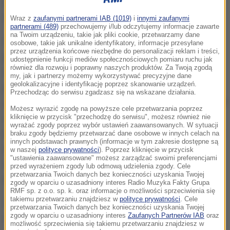
2021 roku, że brakuje szpitali tymczasowych w tzw.
drugiej fali pandemii.
Wraz z
zaufanymi partnerami IAB (1019)
i
innymi zaufanymi
partnerami (489)
przechowujemy i/lub odczytujemy informacje zawarte
na Twoim urządzeniu, takie jak pliki cookie, przetwarzamy dane
Polski rząd działał w szczególnych warunkach - tak
osobowe, takie jak unikalne identyfikatory, informacje przesyłane
przez urządzenia końcowe niezbędne do personalizacji reklam i treści,
jak każdy rząd, który się z tym problemem pandemii
udostępnienie funkcji mediów społecznościowych pomiaru ruchu jak
również dla rozwoju i poprawny naszych produktów. Za Twoją zgodą
borykał. Każdy rząd pracował wtedy pod wielką
my, jak i partnerzy możemy wykorzystywać precyzyjne dane
geolokalizacyjne i identyfikację poprzez skanowanie urządzeń.
presją, także opozycji. Pod presją rozszerzania się
Przechodząc do serwisu zgadzasz się na wskazane działania.
pandemii. Stosował wtedy takie środki, jakie uznawał
Możesz wyrazić zgodę na powyższe cele przetwarzania poprzez
za najlepsze
- w ten sposób Szrot skomentował
kliknięcie w przycisk "przechodzę do serwisu", możesz również nie
wyrażać zgody poprzez wybór ustawień zaawansowanych. W sytuacji
decyzję NIK, który złożył doniesienia do prokuratury i
braku zgody będziemy przetwarzać dane osobowe w innych celach na
innych podstawach prawnych (informacje w tym zakresie dostępne są
wniosek do TK, ponieważ kontrolerzy uznali, że
w naszej
polityce prywatności
). Poprzez kliknięcie w przycisk
"ustawienia zaawansowane" możesz zarządzać swoimi preferencjami
specustawa dotycząca pandemii była
przed wyrażeniem zgody lub odmową udzielenia zgody. Cele
przetwarzania Twoich danych bez konieczności uzyskania Twojej
niekonstytucyjna.
zgody w oparciu o uzasadniony interes Radio Muzyka Fakty Grupa
RMF sp. z o.o. sp. k. oraz informacje o możliwości sprzeciwienia się
takiemu przetwarzaniu znajdziesz w
polityce prywatności
. Cele
Rząd ma środki do tego, by się odnieść do raportu
przetwarzania Twoich danych bez konieczności uzyskania Twojej
zgody w oparciu o uzasadniony interes
Zaufanych Partnerów IAB
oraz
NIK. Na poziomie publicystycznym już to robi.
możliwość sprzeciwienia się takiemu przetwarzaniu znajdziesz w