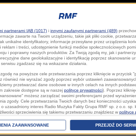
i partnerami IAB (1017)
i
innymi zaufanymi partnerami (489)
przechow
ormacje zawarte na Twoim urządzeniu, takie jak pliki cookie, przetwar
jak unikalne identyfikatory, informacje przesyłane przez urządzenia k
i reklam i treści, udostępnienie funkcji mediów społecznościowych pom
woju i poprawny naszych produktów. Za Twoją zgodą my, jak i partner
recyzyjne dane geolokalizacyjne i identyfikację poprzez skanowanie u
serwisu zgadzasz się na wskazane działania.
zgodę na powyższe cele przetwarzania poprzez kliknięcie w przycisk 
z również nie wyrażać zgody poprzez wybór ustawień zaawansowanych
dziemy przetwarzać dane osobowe w innych celach na innych podsta
ym zakresie dostępne są w naszej
polityce prywatności
). Poprzez kliknię
awansowane" możesz zarządzać swoimi preferencjami przed wyrażenie
ia zgody. Cele przetwarzania Twoich danych bez konieczności uzyska
 o uzasadniony interes Radio Muzyka Fakty Grupa RMF sp. z o.o. sp. k
żliwości sprzeciwienia się takiemu przetwarzaniu znajdziesz w
polityce
nia Twoich danych bez konieczności uzyskania Twojej zgody w oparci
ch Partnerów IAB
oraz możliwość sprzeciwienia się takiemu przetwarza
IENIA ZAAWANSOWANE
PRZEJDŹ DO SERW
aawansowanych.