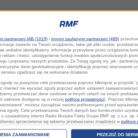
i partnerami IAB (1019)
i
innymi zaufanymi partnerami (489)
przechow
ormacje zawarte na Twoim urządzeniu, takie jak pliki cookie, przetwar
jak unikalne identyfikatory, informacje przesyłane przez urządzenia k
i reklam i treści, udostępnienie funkcji mediów społecznościowych pom
woju i poprawny naszych produktów. Za Twoją zgodą my, jak i partner
recyzyjne dane geolokalizacyjne i identyfikację poprzez skanowanie u
serwisu zgadzasz się na wskazane działania.
zgodę na powyższe cele przetwarzania poprzez kliknięcie w przycisk 
z również nie wyrażać zgody poprzez wybór ustawień zaawansowanych
dziemy przetwarzać dane osobowe w innych celach na innych podsta
ym zakresie dostępne są w naszej
polityce prywatności
). Poprzez kliknię
awansowane" możesz zarządzać swoimi preferencjami przed wyrażenie
ia zgody. Cele przetwarzania Twoich danych bez konieczności uzyska
 o uzasadniony interes Radio Muzyka Fakty Grupa RMF sp. z o.o. sp. k
żliwości sprzeciwienia się takiemu przetwarzaniu znajdziesz w
polityce
nia Twoich danych bez konieczności uzyskania Twojej zgody w oparci
ch Partnerów IAB
oraz możliwość sprzeciwienia się takiemu przetwarza
IENIA ZAAWANSOWANE
PRZEJDŹ DO SERW
aawansowanych.