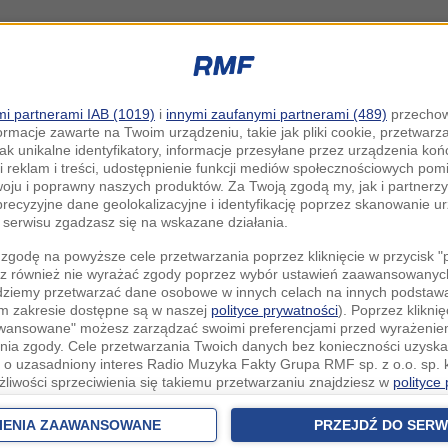
i partnerami IAB (1019)
i
innymi zaufanymi partnerami (489)
przechow
ormacje zawarte na Twoim urządzeniu, takie jak pliki cookie, przetwar
jak unikalne identyfikatory, informacje przesyłane przez urządzenia k
i reklam i treści, udostępnienie funkcji mediów społecznościowych pom
woju i poprawny naszych produktów. Za Twoją zgodą my, jak i partner
recyzyjne dane geolokalizacyjne i identyfikację poprzez skanowanie u
serwisu zgadzasz się na wskazane działania.
zgodę na powyższe cele przetwarzania poprzez kliknięcie w przycisk 
z również nie wyrażać zgody poprzez wybór ustawień zaawansowanych
dziemy przetwarzać dane osobowe w innych celach na innych podsta
ym zakresie dostępne są w naszej
polityce prywatności
). Poprzez kliknię
awansowane" możesz zarządzać swoimi preferencjami przed wyrażenie
ia zgody. Cele przetwarzania Twoich danych bez konieczności uzyska
 o uzasadniony interes Radio Muzyka Fakty Grupa RMF sp. z o.o. sp. k
żliwości sprzeciwienia się takiemu przetwarzaniu znajdziesz w
polityce
nia Twoich danych bez konieczności uzyskania Twojej zgody w oparci
ch Partnerów IAB
oraz możliwość sprzeciwienia się takiemu przetwarza
IENIA ZAAWANSOWANE
PRZEJDŹ DO SERW
aawansowanych.