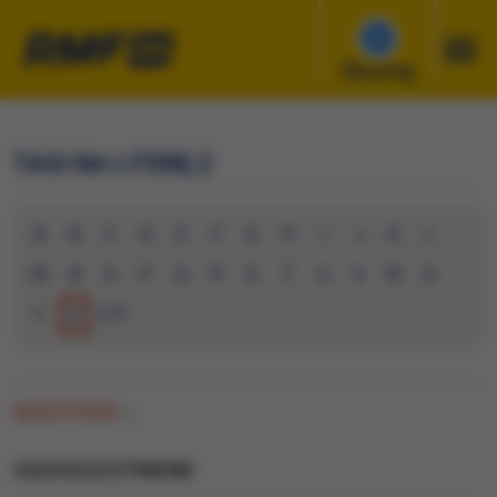
Słuchaj
TAGI NA LITERĘ Z
A
B
C
D
E
F
G
H
I
J
K
L
M
N
O
P
Q
R
S
T
U
V
W
X
Y
Z
0-9
WSZYSTKIE
(0)
ZADOSCUCZYNIENIE