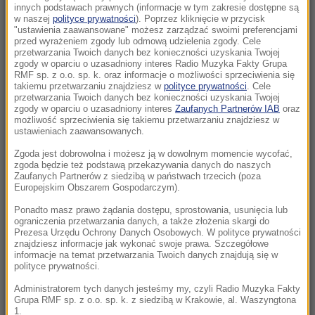
Etna znów dała o sobie znać. Erupcja
innych podstawach prawnych (informacje w tym zakresie dostępne są
wymusiła zawieszenie lotów
w naszej
polityce prywatności
). Poprzez kliknięcie w przycisk
"ustawienia zaawansowane" możesz zarządzać swoimi preferencjami
przed wyrażeniem zgody lub odmową udzielenia zgody. Cele
11:05
przetwarzania Twoich danych bez konieczności uzyskania Twojej
zgody w oparciu o uzasadniony interes Radio Muzyka Fakty Grupa
Śmiertelne potrącenie niedźwiedzia w
RMF sp. z o.o. sp. k. oraz informacje o możliwości sprzeciwienia się
Tatrach. Kolejny taki przypadek
takiemu przetwarzaniu znajdziesz w
polityce prywatności
. Cele
przetwarzania Twoich danych bez konieczności uzyskania Twojej
zgody w oparciu o uzasadniony interes
Zaufanych Partnerów IAB
oraz
11:03
możliwość sprzeciwienia się takiemu przetwarzaniu znajdziesz w
Ryszard Czarnecki w tarapatach. Jest wniosek
ustawieniach zaawansowanych.
o wykluczenie z PiS
Zgoda jest dobrowolna i możesz ją w dowolnym momencie wycofać,
zgoda będzie też podstawą przekazywania danych do naszych
11:03
Zaufanych Partnerów z siedzibą w państwach trzecich (poza
Europejskim Obszarem Gospodarczym).
UEFA i sojusznicy atakują Infantino. Zarzucają
mu „oszustwo” i chcą niezależnej kontroli
Ponadto masz prawo żądania dostępu, sprostowania, usunięcia lub
ograniczenia przetwarzania danych, a także złożenia skargi do
Prezesa Urzędu Ochrony Danych Osobowych. W polityce prywatności
11:03
znajdziesz informacje jak wykonać swoje prawa. Szczegółowe
Które leki będą refundowane? Ustalenia RMF
informacje na temat przetwarzania Twoich danych znajdują się w
polityce prywatności.
FM
Administratorem tych danych jesteśmy my, czyli Radio Muzyka Fakty
Grupa RMF sp. z o.o. sp. k. z siedzibą w Krakowie, al. Waszyngtona
11:01
1.