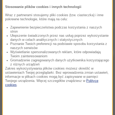
W Smoleńsku doszło do zbrodni? Kaczyński
Stosowanie plików cookies i innych technologii
oskarża Rosjan i uderza w Tuska
Wraz z partnerami stosujemy pliki cookies (tzw. ciasteczka) i inne
pokrewne technologie, które mają na celu:
Zapewnienie bezpieczeństwa podczas korzystania z naszych
stron
Poranna rozmowa w RMF FM
Ulepszenie świadczonych przez nas usług poprzez wykorzystanie
danych w celach analitycznych i statystycznych
Gościem Katarzyna Pełczyńska-Nałęcz
Poznanie Twoich preferencji na podstawie sposobu korzystania z
naszych serwisów
Wyświetlanie spersonalizowanych reklam, które odpowiadają
Twoim zainteresowaniom
Gromadzenie zagregowanych danych użytkownika korzystającego
NAJPOPULARNIEJSZE
z różnych urządzeń
Zakres wykorzystywania plików cookies możesz określić w
ustawieniach Twojej przeglądarki. Bez wprowadzenia zmian ustawień,
informacje w plikach cookies mogą być zapisywane w pamięci
Sobota, 8 sierpnia 2026 (11:47)
Twojego urządzenia. Więcej szczegółów znajdziesz w
Polityce
Czekaliśmy na to aż 27 lat. 12 sierpnia 2026 roku
cookies
.
przejdzie do historii
Sroda, 5 sierpnia 2026 (09:33)
Pracowali w polu, gdy nadeszła burza. Nie żyje 14