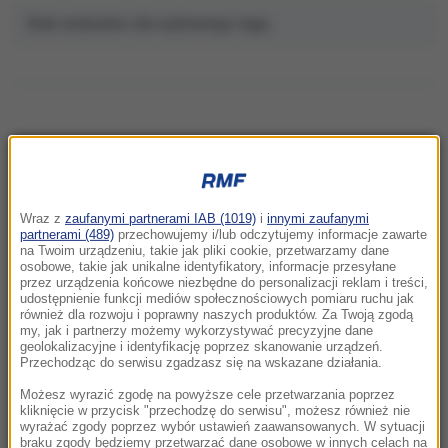
Brak artykułów dla wybranego tagu.
NAJNOWSZE
Wraz z
zaufanymi partnerami IAB (1019)
i
innymi zaufanymi
11:24
partnerami (489)
przechowujemy i/lub odczytujemy informacje zawarte
"Statek-matka" w powietrzu i ładunek przy
na Twoim urządzeniu, takie jak pliki cookie, przetwarzamy dane
osobowe, takie jak unikalne identyfikatory, informacje przesyłane
Antonowie. Szokujące kulisy incydentu w
przez urządzenia końcowe niezbędne do personalizacji reklam i treści,
Lipsku
udostępnienie funkcji mediów społecznościowych pomiaru ruchu jak
również dla rozwoju i poprawny naszych produktów. Za Twoją zgodą
my, jak i partnerzy możemy wykorzystywać precyzyjne dane
11:17
geolokalizacyjne i identyfikację poprzez skanowanie urządzeń.
Awaria ZUS. Strona nie działa, są problemy z
Przechodząc do serwisu zgadzasz się na wskazane działania.
aplikacją
Możesz wyrazić zgodę na powyższe cele przetwarzania poprzez
kliknięcie w przycisk "przechodzę do serwisu", możesz również nie
wyrażać zgody poprzez wybór ustawień zaawansowanych. W sytuacji
11:15
braku zgody będziemy przetwarzać dane osobowe w innych celach na