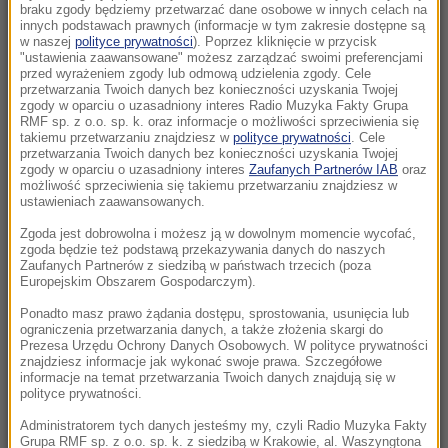
braku zgody będziemy przetwarzać dane osobowe w innych celach na
20:51
innych podstawach prawnych (informacje w tym zakresie dostępne są
Deszczówka zamiast klimatyzacji: Przełom w
w naszej
polityce prywatności
). Poprzez kliknięcie w przycisk
walce z upałami?
"ustawienia zaawansowane" możesz zarządzać swoimi preferencjami
przed wyrażeniem zgody lub odmową udzielenia zgody. Cele
przetwarzania Twoich danych bez konieczności uzyskania Twojej
20:41
zgody w oparciu o uzasadniony interes Radio Muzyka Fakty Grupa
RMF sp. z o.o. sp. k. oraz informacje o możliwości sprzeciwienia się
Myśleli, że to tyfus lub malaria. Epidemia eboli
takiemu przetwarzaniu znajdziesz w
polityce prywatności
. Cele
trwa dłużej
przetwarzania Twoich danych bez konieczności uzyskania Twojej
zgody w oparciu o uzasadniony interes
Zaufanych Partnerów IAB
oraz
możliwość sprzeciwienia się takiemu przetwarzaniu znajdziesz w
20:20
ustawieniach zaawansowanych.
„Będziemy się bronić”. Polska i kraje bałtyckie
Zgoda jest dobrowolna i możesz ją w dowolnym momencie wycofać,
przygotowują się na rosyjską prowokację
zgoda będzie też podstawą przekazywania danych do naszych
Zaufanych Partnerów z siedzibą w państwach trzecich (poza
Europejskim Obszarem Gospodarczym).
20:10
Rewolucja w leczeniu otyłości. Nowa tabletka
Ponadto masz prawo żądania dostępu, sprostowania, usunięcia lub
odchudzająca dopuszczona do użytku
ograniczenia przetwarzania danych, a także złożenia skargi do
Prezesa Urzędu Ochrony Danych Osobowych. W polityce prywatności
znajdziesz informacje jak wykonać swoje prawa. Szczegółowe
20:02
informacje na temat przetwarzania Twoich danych znajdują się w
Historyczny powrót. To połączenie kolejowe
polityce prywatności.
wznowiono po prawie czterech dekadach
Administratorem tych danych jesteśmy my, czyli Radio Muzyka Fakty
Grupa RMF sp. z o.o. sp. k. z siedzibą w Krakowie, al. Waszyngtona