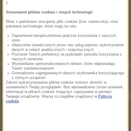
1.
19:48
Trump chce odszkodowań od Iranu. „Za
Stosowanie plików cookies i innych technologii
wszystkich, których zabili”
Wraz z partnerami stosujemy pliki cookies (tzw. ciasteczka) i inne
pokrewne technologie, które mają na celu:
19:42
Zapewnienie bezpieczeństwa podczas korzystania z naszych
Działalność porodówki w Wodzisławiu
stron
Śląskim zawieszona
Ulepszenie świadczonych przez nas usług poprzez wykorzystanie
danych w celach analitycznych i statystycznych
Poznanie Twoich preferencji na podstawie sposobu korzystania z
naszych serwisów
Wyświetlanie spersonalizowanych reklam, które odpowiadają
Twoim zainteresowaniom
Gromadzenie zagregowanych danych użytkownika korzystającego
Poranna rozmowa w RMF FM
z różnych urządzeń
Zakres wykorzystywania plików cookies możesz określić w
Gościem Wojciech Balczun
ustawieniach Twojej przeglądarki. Bez wprowadzenia zmian ustawień,
informacje w plikach cookies mogą być zapisywane w pamięci
Twojego urządzenia. Więcej szczegółów znajdziesz w
Polityce
cookies
.
NAJPOPULARNIEJSZE
Sobota, 8 sierpnia 2026 (11:47)
Czekaliśmy na to aż 27 lat. 12 sierpnia 2026 roku