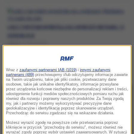
ŁÓDŹ Z TURYSTAMI WYWRÓCIŁA SIĘ U WYBRZEŻY WIETNAMU. 15
OSÓB NIE ŻYJE
SOBOTA, 11 LIPCA (16:28)
WIETNAM
Wraz z
zaufanymi partnerami IAB (1019)
i
innymi zaufanymi
partnerami (489)
przechowujemy i/lub odczytujemy informacje zawarte
na Twoim urządzeniu, takie jak pliki cookie, przetwarzamy dane
osobowe, takie jak unikalne identyfikatory, informacje przesyłane
przez urządzenia końcowe niezbędne do personalizacji reklam i treści,
udostępnienie funkcji mediów społecznościowych pomiaru ruchu jak
NAJNOWSZE
również dla rozwoju i poprawny naszych produktów. Za Twoją zgodą
my, jak i partnerzy możemy wykorzystywać precyzyjne dane
geolokalizacyjne i identyfikację poprzez skanowanie urządzeń.
20:56
Przechodząc do serwisu zgadzasz się na wskazane działania.
Dunaj znowu płynie. Drugi blok elektrowni
Możesz wyrazić zgodę na powyższe cele przetwarzania poprzez
jądrowej w Paksu zwiększa moc
kliknięcie w przycisk "przechodzę do serwisu", możesz również nie
wyrażać zgody poprzez wybór ustawień zaawansowanych. W sytuacji