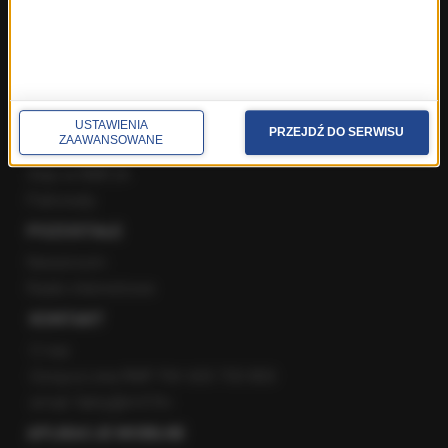
Instagram
YouTube
Kanały RSS
POLECANE
USTAWIENIA
PRZEJDŹ DO SERWISU
ZAAWANSOWANE
Gorąca Linia RMF FM
Staż w RMF24
Patronaty
POZOSTAŁE
Newsroom
Radio internetowe
KONTAKT
O nas
Gorąca Linia RMF FM: 600 700 800
email: fakty@rmf.fm
APLIKACJE MOBILNE