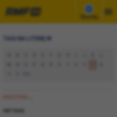
Słuchaj
TAGI NA LITERĘ W
A
B
C
D
E
F
G
H
I
J
K
L
M
N
O
P
Q
R
S
T
U
V
W
X
Y
Z
0-9
WSZYSTKIE
(1)
WIETNAM