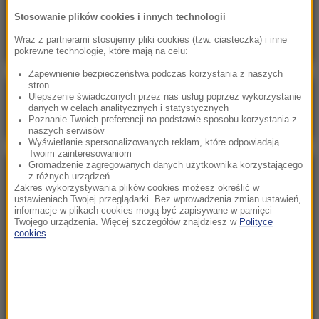
Pożar samochodu z namiotem na kempingu w
Stosowanie plików cookies i innych technologii
Parku Śląskim
Wraz z partnerami stosujemy pliki cookies (tzw. ciasteczka) i inne
pokrewne technologie, które mają na celu:
Zapewnienie bezpieczeństwa podczas korzystania z naszych
stron
Poranna rozmowa w RMF FM
Ulepszenie świadczonych przez nas usług poprzez wykorzystanie
danych w celach analitycznych i statystycznych
Gościem Marcin Mastalerek
Poznanie Twoich preferencji na podstawie sposobu korzystania z
naszych serwisów
Wyświetlanie spersonalizowanych reklam, które odpowiadają
Twoim zainteresowaniom
Gromadzenie zagregowanych danych użytkownika korzystającego
NAJPOPULARNIEJSZE
z różnych urządzeń
Zakres wykorzystywania plików cookies możesz określić w
ustawieniach Twojej przeglądarki. Bez wprowadzenia zmian ustawień,
informacje w plikach cookies mogą być zapisywane w pamięci
Sobota, 1 sierpnia 2026 (15:39)
Twojego urządzenia. Więcej szczegółów znajdziesz w
Polityce
Sumy opanowały jezioro Garda. Włosi przygotowali
cookies
.
100 tys. euro dla tych, którzy je złowią
Niedziela, 2 sierpnia 2026 (16:32)
Gdzie żyje się najlepiej? Oto raj dla emigrantów