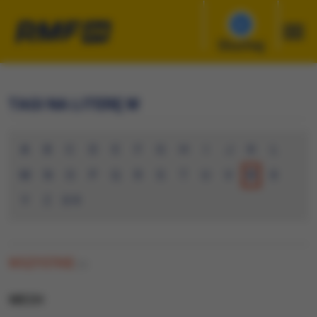
Słuchaj
TAGI NA LITERĘ W
A
B
C
D
E
F
G
H
I
J
K
L
M
N
O
P
Q
R
S
T
U
V
W
X
Y
Z
0-9
WSZYSTKIE
(0)
WECH