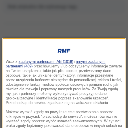
Brak artykułów dla wybranego tagu.
NAJNOWSZE
Wraz z
zaufanymi partnerami IAB (1019)
i
innymi zaufanymi
13:50
partnerami (489)
przechowujemy i/lub odczytujemy informacje zawarte
Wyzywał Ukraińców w Krakowie. Sam zgłosił
na Twoim urządzeniu, takie jak pliki cookie, przetwarzamy dane
osobowe, takie jak unikalne identyfikatory, informacje przesyłane
się na policję
przez urządzenia końcowe niezbędne do personalizacji reklam i treści,
udostępnienie funkcji mediów społecznościowych pomiaru ruchu jak
również dla rozwoju i poprawny naszych produktów. Za Twoją zgodą
13:47
my, jak i partnerzy możemy wykorzystywać precyzyjne dane
Czekaliśmy na to aż 27 lat. 12 sierpnia 2026
geolokalizacyjne i identyfikację poprzez skanowanie urządzeń.
roku przejdzie do historii
Przechodząc do serwisu zgadzasz się na wskazane działania.
Możesz wyrazić zgodę na powyższe cele przetwarzania poprzez
13:37
kliknięcie w przycisk "przechodzę do serwisu", możesz również nie
wyrażać zgody poprzez wybór ustawień zaawansowanych. W sytuacji
Burze i upały wracają do Polski. IMGW
braku zgody będziemy przetwarzać dane osobowe w innych celach na