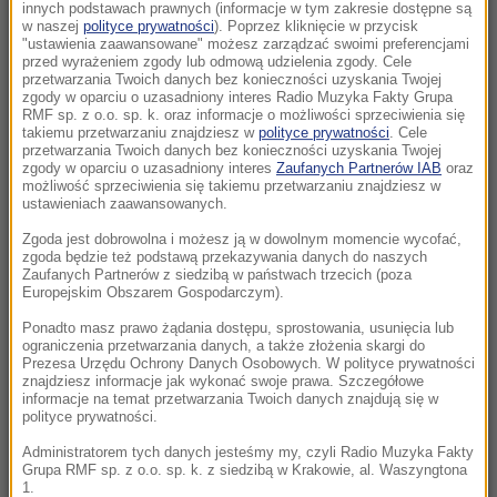
ostrzega przed gorącym początkiem
innych podstawach prawnych (informacje w tym zakresie dostępne są
w naszej
polityce prywatności
). Poprzez kliknięcie w przycisk
tygodnia
"ustawienia zaawansowane" możesz zarządzać swoimi preferencjami
przed wyrażeniem zgody lub odmową udzielenia zgody. Cele
13:12
przetwarzania Twoich danych bez konieczności uzyskania Twojej
zgody w oparciu o uzasadniony interes Radio Muzyka Fakty Grupa
Odszedł Ryszard Zarudzki - były wiceminister
RMF sp. z o.o. sp. k. oraz informacje o możliwości sprzeciwienia się
rolnictwa i wiceprezes ARiMR
takiemu przetwarzaniu znajdziesz w
polityce prywatności
. Cele
przetwarzania Twoich danych bez konieczności uzyskania Twojej
zgody w oparciu o uzasadniony interes
Zaufanych Partnerów IAB
oraz
12:47
możliwość sprzeciwienia się takiemu przetwarzaniu znajdziesz w
Eksplozja drona w pobliżu gazociągu. Premier
ustawieniach zaawansowanych.
Bułgarii: Służby są na miejscu wybuchu
Zgoda jest dobrowolna i możesz ją w dowolnym momencie wycofać,
zgoda będzie też podstawą przekazywania danych do naszych
Zaufanych Partnerów z siedzibą w państwach trzecich (poza
12:42
Europejskim Obszarem Gospodarczym).
Kto był najlepszym prezydentem Polski?
Zdecydowana przewaga lidera
Ponadto masz prawo żądania dostępu, sprostowania, usunięcia lub
ograniczenia przetwarzania danych, a także złożenia skargi do
Prezesa Urzędu Ochrony Danych Osobowych. W polityce prywatności
12:15
znajdziesz informacje jak wykonać swoje prawa. Szczegółowe
informacje na temat przetwarzania Twoich danych znajdują się w
Ktoś potrącił kobietę i uciekł. Policja szuka
polityce prywatności.
świadków śmiertelnego wypadku
Administratorem tych danych jesteśmy my, czyli Radio Muzyka Fakty
Grupa RMF sp. z o.o. sp. k. z siedzibą w Krakowie, al. Waszyngtona
11:57
1.