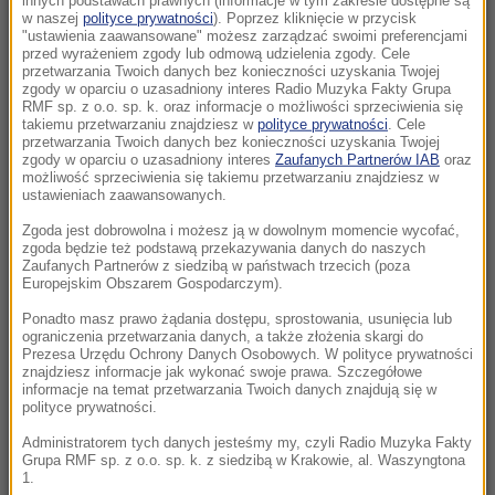
innych podstawach prawnych (informacje w tym zakresie dostępne są
08:02
w naszej
polityce prywatności
). Poprzez kliknięcie w przycisk
"ustawienia zaawansowane" możesz zarządzać swoimi preferencjami
Bogucki: Polacy pozytywnie oceniają rok
przed wyrażeniem zgody lub odmową udzielenia zgody. Cele
prezydentury Karola Nawrockiego
przetwarzania Twoich danych bez konieczności uzyskania Twojej
zgody w oparciu o uzasadniony interes Radio Muzyka Fakty Grupa
RMF sp. z o.o. sp. k. oraz informacje o możliwości sprzeciwienia się
08:00
takiemu przetwarzaniu znajdziesz w
polityce prywatności
. Cele
Prawie pół tony narkotyków. Spektakularna
przetwarzania Twoich danych bez konieczności uzyskania Twojej
zgody w oparciu o uzasadniony interes
Zaufanych Partnerów IAB
oraz
akcja służb w Szczecinie
możliwość sprzeciwienia się takiemu przetwarzaniu znajdziesz w
ustawieniach zaawansowanych.
07:58
Zgoda jest dobrowolna i możesz ją w dowolnym momencie wycofać,
Po nieznośnych upałach czas na burze z
zgoda będzie też podstawą przekazywania danych do naszych
gradem. Alert RCB dla 14 województw
Zaufanych Partnerów z siedzibą w państwach trzecich (poza
Europejskim Obszarem Gospodarczym).
07:33
Ponadto masz prawo żądania dostępu, sprostowania, usunięcia lub
ograniczenia przetwarzania danych, a także złożenia skargi do
USA płacą fortunę za informacje. Chodzi o
Prezesa Urzędu Ochrony Danych Osobowych. W polityce prywatności
najpotężniejszy kartel narkotykowy na świecie
znajdziesz informacje jak wykonać swoje prawa. Szczegółowe
informacje na temat przetwarzania Twoich danych znajdują się w
polityce prywatności.
07:32
Pucharowy maraton od 18:00. Cztery polskie
Administratorem tych danych jesteśmy my, czyli Radio Muzyka Fakty
Grupa RMF sp. z o.o. sp. k. z siedzibą w Krakowie, al. Waszyngtona
kluby ruszą do walki o Europę
1.