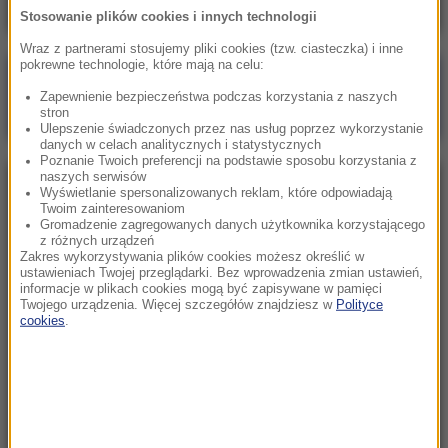
Stosowanie plików cookies i innych technologii
Wraz z partnerami stosujemy pliki cookies (tzw. ciasteczka) i inne
pokrewne technologie, które mają na celu:
Poranna rozmowa w RMF FM
Zapewnienie bezpieczeństwa podczas korzystania z naszych
Gościem Zbigniew Bogucki
stron
Ulepszenie świadczonych przez nas usług poprzez wykorzystanie
danych w celach analitycznych i statystycznych
Poznanie Twoich preferencji na podstawie sposobu korzystania z
naszych serwisów
NAJPOPULARNIEJSZE
Wyświetlanie spersonalizowanych reklam, które odpowiadają
Twoim zainteresowaniom
Gromadzenie zagregowanych danych użytkownika korzystającego
z różnych urządzeń
Niedziela, 2 sierpnia 2026 (16:32)
Zakres wykorzystywania plików cookies możesz określić w
Gdzie żyje się najlepiej? Oto raj dla emigrantów
ustawieniach Twojej przeglądarki. Bez wprowadzenia zmian ustawień,
informacje w plikach cookies mogą być zapisywane w pamięci
Twojego urządzenia. Więcej szczegółów znajdziesz w
Polityce
cookies
.
Sobota, 1 sierpnia 2026 (15:39)
Sumy opanowały jezioro Garda. Włosi przygotowali
100 tys. euro dla tych, którzy je złowią
Niedziela, 2 sierpnia 2026 (05:13)