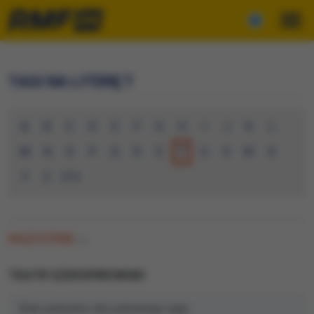
TAGI NA LITERĘ T
A
B
C
D
E
F
G
H
I
J
K
L
M
N
O
P
Q
R
S
T
U
V
W
X
Y
Z
0-9
WSZYSTKIE
(0)
TEATR SZEKSPIROWSKI
Brak artykułów dla wybranego tagu.