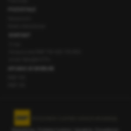
Patronaty
POZOSTAŁE
Newsroom
Radio internetowe
KONTAKT
O nas
Gorąca Linia RMF FM: 600 700 800
email: fakty@rmf.fm
APLIKACJE MOBILNE
RMF FM
RMF ON
Korzystanie z portalu oznacza akceptację
Regulaminu
.
Polityka Cookies
.
SpeakUp
.
Prywatność
.