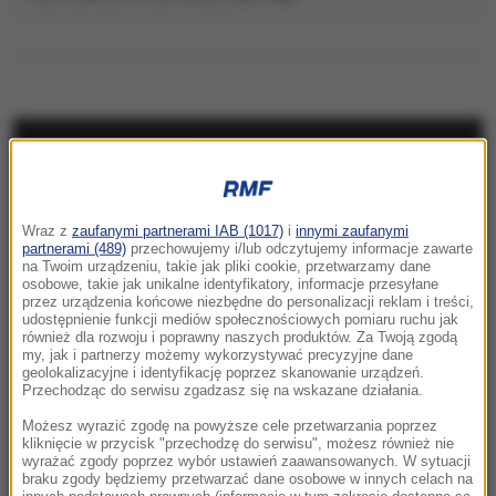
NAJNOWSZE
08:33
Wraz z
zaufanymi partnerami IAB (1017)
i
innymi zaufanymi
„Cześć bohaterom”. Policyjni eksperci
partnerami (489)
przechowujemy i/lub odczytujemy informacje zawarte
odczytują napisy w celach śmierci Fortu VII
na Twoim urządzeniu, takie jak pliki cookie, przetwarzamy dane
osobowe, takie jak unikalne identyfikatory, informacje przesyłane
przez urządzenia końcowe niezbędne do personalizacji reklam i treści,
08:31
udostępnienie funkcji mediów społecznościowych pomiaru ruchu jak
Wojna o władzę w FIFA. UEFA mówi "dość"
również dla rozwoju i poprawny naszych produktów. Za Twoją zgodą
my, jak i partnerzy możemy wykorzystywać precyzyjne dane
rządom Infantino
geolokalizacyjne i identyfikację poprzez skanowanie urządzeń.
Przechodząc do serwisu zgadzasz się na wskazane działania.
08:15
Możesz wyrazić zgodę na powyższe cele przetwarzania poprzez
Nasi sąsiedzi wpadli na „wspaniały pomysł”.
kliknięcie w przycisk "przechodzę do serwisu", możesz również nie
wyrażać zgody poprzez wybór ustawień zaawansowanych. W sytuacji
Miały być żywe krowy, jest rozczarowanie
braku zgody będziemy przetwarzać dane osobowe w innych celach na