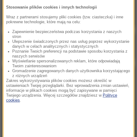
Skala nieprawidłowości na SOR-ach poraża.
Stosowanie plików cookies i innych technologii
Milionowe wypłaty, ponad stugodzinne dyżury
Wraz z partnerami stosujemy pliki cookies (tzw. ciasteczka) i inne
pokrewne technologie, które mają na celu:
Zapewnienie bezpieczeństwa podczas korzystania z naszych
stron
Poranna rozmowa w RMF FM
Ulepszenie świadczonych przez nas usług poprzez wykorzystanie
danych w celach analitycznych i statystycznych
Gościem Marcin Mastalerek
Poznanie Twoich preferencji na podstawie sposobu korzystania z
naszych serwisów
Wyświetlanie spersonalizowanych reklam, które odpowiadają
Twoim zainteresowaniom
Gromadzenie zagregowanych danych użytkownika korzystającego
NAJPOPULARNIEJSZE
z różnych urządzeń
Zakres wykorzystywania plików cookies możesz określić w
ustawieniach Twojej przeglądarki. Bez wprowadzenia zmian ustawień,
informacje w plikach cookies mogą być zapisywane w pamięci
Niedziela, 2 sierpnia 2026 (16:32)
Twojego urządzenia. Więcej szczegółów znajdziesz w
Polityce
Gdzie żyje się najlepiej? Oto raj dla emigrantów
cookies
.
Sobota, 1 sierpnia 2026 (15:39)
Sumy opanowały jezioro Garda. Włosi przygotowali
100 tys. euro dla tych, którzy je złowią