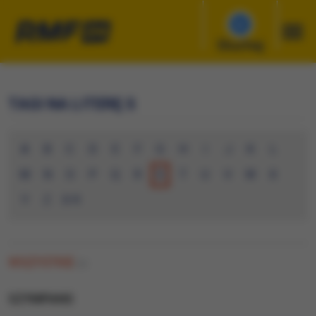
Słuchaj
TAGI NA LITERĘ S
A
B
C
D
E
F
G
H
I
J
K
L
M
N
O
P
Q
R
S
T
U
V
W
X
Y
Z
0-9
WSZYSTKIE
(0)
SZYMPANS