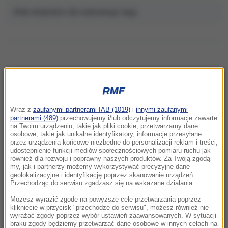
Brak artykułów dla wybranego tagu.
NAJNOWSZE
Wraz z
zaufanymi partnerami IAB (1019)
i
innymi zaufanymi
22:32
partnerami (489)
przechowujemy i/lub odczytujemy informacje zawarte
Hiszpania i Włochy na kursie kolizyjnym.
na Twoim urządzeniu, takie jak pliki cookie, przetwarzamy dane
osobowe, takie jak unikalne identyfikatory, informacje przesyłane
Spór o kontrole graniczne
przez urządzenia końcowe niezbędne do personalizacji reklam i treści,
udostępnienie funkcji mediów społecznościowych pomiaru ruchu jak
również dla rozwoju i poprawny naszych produktów. Za Twoją zgodą
21:41
my, jak i partnerzy możemy wykorzystywać precyzyjne dane
Alarm w Niemczech. Niezidentyfikowane
geolokalizacyjne i identyfikację poprzez skanowanie urządzeń.
drony przeleciały nad „stocznią Patriotów”
Przechodząc do serwisu zgadzasz się na wskazane działania.
Możesz wyrazić zgodę na powyższe cele przetwarzania poprzez
21:38
kliknięcie w przycisk "przechodzę do serwisu", możesz również nie
wyrażać zgody poprzez wybór ustawień zaawansowanych. W sytuacji
Pizza, słoneczna pogoda, Mateusz
braku zgody będziemy przetwarzać dane osobowe w innych celach na