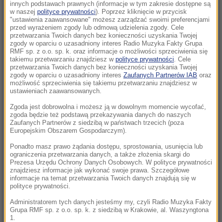
Morawiecki. Były premier spotkał się z
innych podstawach prawnych (informacje w tym zakresie dostępne są
w naszej
polityce prywatności
). Poprzez kliknięcie w przycisk
mieszkańcami Jagodna
"ustawienia zaawansowane" możesz zarządzać swoimi preferencjami
przed wyrażeniem zgody lub odmową udzielenia zgody. Cele
21:11
przetwarzania Twoich danych bez konieczności uzyskania Twojej
zgody w oparciu o uzasadniony interes Radio Muzyka Fakty Grupa
Senat USA przyjął ustawę o „piekielnych”
RMF sp. z o.o. sp. k. oraz informacje o możliwości sprzeciwienia się
sankcjach Grahama na Rosję i Iran
takiemu przetwarzaniu znajdziesz w
polityce prywatności
. Cele
przetwarzania Twoich danych bez konieczności uzyskania Twojej
zgody w oparciu o uzasadniony interes
Zaufanych Partnerów IAB
oraz
21:05
możliwość sprzeciwienia się takiemu przetwarzaniu znajdziesz w
Atak na nastolatka w Kamiennej Górze. Nowe
ustawieniach zaawansowanych.
informacje
Zgoda jest dobrowolna i możesz ją w dowolnym momencie wycofać,
zgoda będzie też podstawą przekazywania danych do naszych
Zaufanych Partnerów z siedzibą w państwach trzecich (poza
20:53
Europejskim Obszarem Gospodarczym).
Chciał dotrzeć do Ceuty na paralotni. Wpadł
do morza
Ponadto masz prawo żądania dostępu, sprostowania, usunięcia lub
ograniczenia przetwarzania danych, a także złożenia skargi do
Prezesa Urzędu Ochrony Danych Osobowych. W polityce prywatności
20:50
znajdziesz informacje jak wykonać swoje prawa. Szczegółowe
informacje na temat przetwarzania Twoich danych znajdują się w
Wyścig o Kraków nabiera tempa. Oto wyniki
polityce prywatności.
nowego sondażu
Administratorem tych danych jesteśmy my, czyli Radio Muzyka Fakty
Grupa RMF sp. z o.o. sp. k. z siedzibą w Krakowie, al. Waszyngtona
20:37
1.