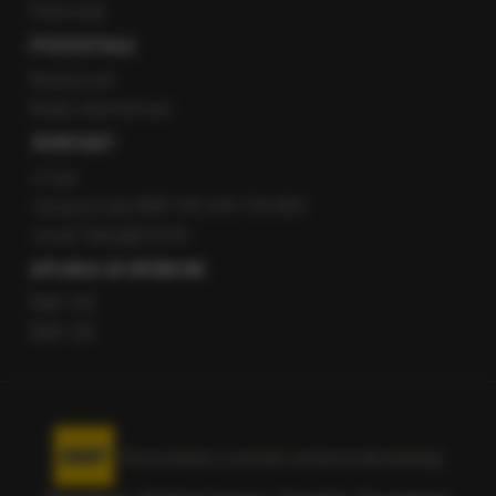
Patronaty
POZOSTAŁE
Newsroom
Radio internetowe
KONTAKT
O nas
Gorąca Linia RMF FM: 600 700 800
email: fakty@rmf.fm
APLIKACJE MOBILNE
RMF FM
RMF ON
Korzystanie z portalu oznacza akceptację