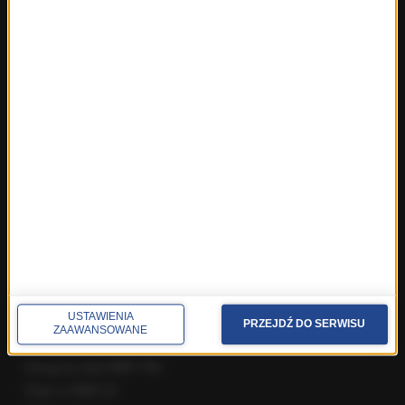
Rozmowa o 7:00 w RMF FM i Radiu RMF24
Poranna rozmowa w RMF FM
Popołudniowa rozmowa w RMF FM
Gość Krzysztofa Ziemca w RMF FM
Rozmowy w Radiu RMF24
SPOŁECZNOŚĆ
Facebook
Twitter
Instagram
YouTube
Kanały RSS
USTAWIENIA
PRZEJDŹ DO SERWISU
ZAAWANSOWANE
POLECANE
Gorąca Linia RMF FM
Staż w RMF24