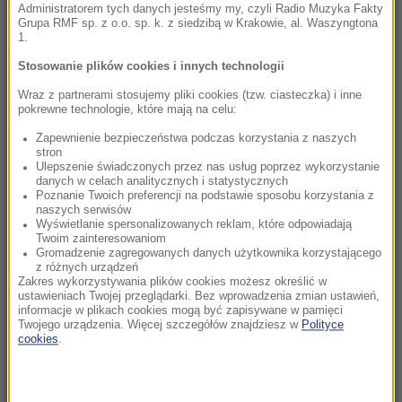
Administratorem tych danych jesteśmy my, czyli Radio Muzyka Fakty
12:57
Grupa RMF sp. z o.o. sp. k. z siedzibą w Krakowie, al. Waszyngtona
1.
Korea Północna pręży muskuły. Wystrzelono
pocisk balistyczny
Stosowanie plików cookies i innych technologii
Wraz z partnerami stosujemy pliki cookies (tzw. ciasteczka) i inne
12:57
pokrewne technologie, które mają na celu:
Turyści wracają chorzy z wakacji. Pasożyt w
Zapewnienie bezpieczeństwa podczas korzystania z naszych
rajskich hotelach
stron
Ulepszenie świadczonych przez nas usług poprzez wykorzystanie
danych w celach analitycznych i statystycznych
12:55
Poznanie Twoich preferencji na podstawie sposobu korzystania z
Polska wyprzedza Belgię i Szwecję. Eurostat
naszych serwisów
podał gospodarcze dane
Wyświetlanie spersonalizowanych reklam, które odpowiadają
Twoim zainteresowaniom
Gromadzenie zagregowanych danych użytkownika korzystającego
12:43
z różnych urządzeń
Zakres wykorzystywania plików cookies możesz określić w
Policjant odebrał poród na stacji paliw.
ustawieniach Twojej przeglądarki. Bez wprowadzenia zmian ustawień,
Niezwykła akcja w Kujawsko-Pomorskiem
informacje w plikach cookies mogą być zapisywane w pamięci
Twojego urządzenia. Więcej szczegółów znajdziesz w
Polityce
cookies
.
12:33
Darwin miał rację. Po 150 latach udowodniła
to ta roślina