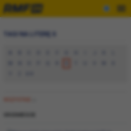
TAGI NA LITERĘ S
A
B
C
D
E
F
G
H
I
J
K
L
M
N
O
P
Q
R
S
T
U
V
W
X
Y
Z
0-9
WSZYSTKIE
(8)
SRODMIESCIE