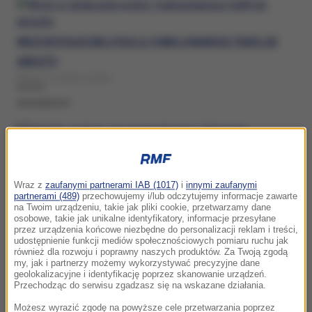
WRZE W STOŁECZNEJ POLICJI. FUNKCJONARIUSZ TRAFIŁ DO
ARESZTU
ŚRODA, 11 MARCA (20:53)
SRODMIESCIE
GDAŃSK SZYKUJE SIĘ NA TURYSTYCZNĄ OFENSYWĘ. SPOTKANIE
Wraz z
zaufanymi partnerami IAB (1017)
i
innymi zaufanymi
Z MIESZKAŃCAMI ŚRÓDMIEŚCIA
partnerami (489)
przechowujemy i/lub odczytujemy informacje zawarte
ŚRODA, 4 CZERWCA 2025 (18:02)
na Twoim urządzeniu, takie jak pliki cookie, przetwarzamy dane
osobowe, takie jak unikalne identyfikatory, informacje przesyłane
przez urządzenia końcowe niezbędne do personalizacji reklam i treści,
SRODMIESCIE
udostępnienie funkcji mediów społecznościowych pomiaru ruchu jak
również dla rozwoju i poprawny naszych produktów. Za Twoją zgodą
my, jak i partnerzy możemy wykorzystywać precyzyjne dane
geolokalizacyjne i identyfikację poprzez skanowanie urządzeń.
CZYSTA WODA W GDYNI W TYM TYGODNIU? JEST SZANSA
Przechodząc do serwisu zgadzasz się na wskazane działania.
WTOREK, 26 LISTOPADA 2024 (06:35)
Możesz wyrazić zgodę na powyższe cele przetwarzania poprzez