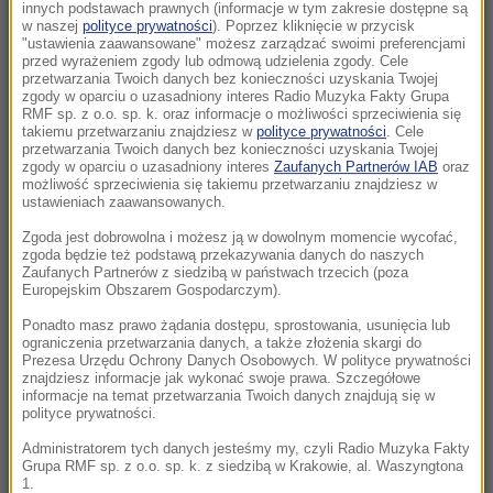
wstrzymano przyjęcia
innych podstawach prawnych (informacje w tym zakresie dostępne są
w naszej
polityce prywatności
). Poprzez kliknięcie w przycisk
"ustawienia zaawansowane" możesz zarządzać swoimi preferencjami
15:52
przed wyrażeniem zgody lub odmową udzielenia zgody. Cele
Hołownia znów u sterów Polski 2050? Media:
przetwarzania Twoich danych bez konieczności uzyskania Twojej
zgody w oparciu o uzasadniony interes Radio Muzyka Fakty Grupa
Zbiera większość, by przejąć kontrolę nad
RMF sp. z o.o. sp. k. oraz informacje o możliwości sprzeciwienia się
klubem
takiemu przetwarzaniu znajdziesz w
polityce prywatności
. Cele
przetwarzania Twoich danych bez konieczności uzyskania Twojej
zgody w oparciu o uzasadniony interes
Zaufanych Partnerów IAB
oraz
15:43
możliwość sprzeciwienia się takiemu przetwarzaniu znajdziesz w
Duże obniżki cen paliw na stacjach. Wiadomo,
ustawieniach zaawansowanych.
kiedy kierowcy odetchną
Zgoda jest dobrowolna i możesz ją w dowolnym momencie wycofać,
zgoda będzie też podstawą przekazywania danych do naszych
Zaufanych Partnerów z siedzibą w państwach trzecich (poza
15:34
Europejskim Obszarem Gospodarczym).
Zacharowa w amoku po przemówieniu
Nawrockiego. „Gdański muzealnik zapomniał”
Ponadto masz prawo żądania dostępu, sprostowania, usunięcia lub
ograniczenia przetwarzania danych, a także złożenia skargi do
Prezesa Urzędu Ochrony Danych Osobowych. W polityce prywatności
15:05
znajdziesz informacje jak wykonać swoje prawa. Szczegółowe
informacje na temat przetwarzania Twoich danych znajdują się w
Zatrucie w ośrodku rehabilitacyjnym w
polityce prywatności.
Międzywodziu. Są wstępne wyniki badań
Administratorem tych danych jesteśmy my, czyli Radio Muzyka Fakty
Grupa RMF sp. z o.o. sp. k. z siedzibą w Krakowie, al. Waszyngtona
15:04
1.