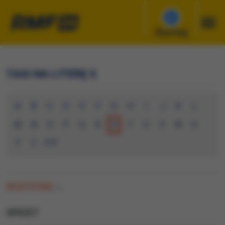
Słuchaj
TAGI NA LITERĘ S
A
B
C
D
E
F
G
H
I
J
K
L
M
N
O
P
Q
R
S
T
U
V
W
X
Y
Z
0-9
WSZYSTKIE
(0)
SPRZET