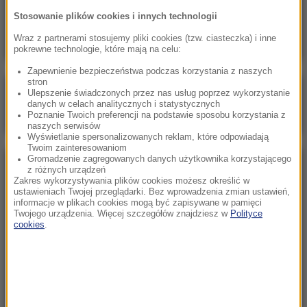
„Atak na jedno państwo będzie atakiem na
Stosowanie plików cookies i innych technologii
wszystkie”. Pakt zawarty w Mekce
Wraz z partnerami stosujemy pliki cookies (tzw. ciasteczka) i inne
pokrewne technologie, które mają na celu:
Zapewnienie bezpieczeństwa podczas korzystania z naszych
stron
Poranna rozmowa w RMF FM
Ulepszenie świadczonych przez nas usług poprzez wykorzystanie
danych w celach analitycznych i statystycznych
Gościem Marcin Mastalerek
Poznanie Twoich preferencji na podstawie sposobu korzystania z
naszych serwisów
Wyświetlanie spersonalizowanych reklam, które odpowiadają
Twoim zainteresowaniom
Gromadzenie zagregowanych danych użytkownika korzystającego
NAJPOPULARNIEJSZE
z różnych urządzeń
Zakres wykorzystywania plików cookies możesz określić w
ustawieniach Twojej przeglądarki. Bez wprowadzenia zmian ustawień,
informacje w plikach cookies mogą być zapisywane w pamięci
Niedziela, 2 sierpnia 2026 (16:32)
Twojego urządzenia. Więcej szczegółów znajdziesz w
Polityce
Gdzie żyje się najlepiej? Oto raj dla emigrantów
cookies
.
Sobota, 1 sierpnia 2026 (15:39)
Sumy opanowały jezioro Garda. Włosi przygotowali
100 tys. euro dla tych, którzy je złowią