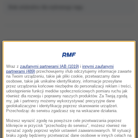
Brak artykułów dla wybranego tagu.
NAJNOWSZE
Wraz z
zaufanymi partnerami IAB (1019)
i
innymi zaufanymi
16:29
partnerami (489)
przechowujemy i/lub odczytujemy informacje zawarte
Ukraińcy pożegnali „wielkiego syna narodu
na Twoim urządzeniu, takie jak pliki cookie, przetwarzamy dane
osobowe, takie jak unikalne identyfikatory, informacje przesyłane
polskiego”. Zabili go Rosjanie
przez urządzenia końcowe niezbędne do personalizacji reklam i treści,
udostępnienie funkcji mediów społecznościowych pomiaru ruchu jak
również dla rozwoju i poprawny naszych produktów. Za Twoją zgodą
16:21
my, jak i partnerzy możemy wykorzystywać precyzyjne dane
Rosja zaatakuje NATO? USA zaktualizowały
geolokalizacyjne i identyfikację poprzez skanowanie urządzeń.
ocenę wywiadowczą
Przechodząc do serwisu zgadzasz się na wskazane działania.
Możesz wyrazić zgodę na powyższe cele przetwarzania poprzez
16:11
kliknięcie w przycisk "przechodzę do serwisu", możesz również nie
wyrażać zgody poprzez wybór ustawień zaawansowanych. W sytuacji
Rzeszów pod wodą. Zalana część szpitala,
braku zgody będziemy przetwarzać dane osobowe w innych celach na