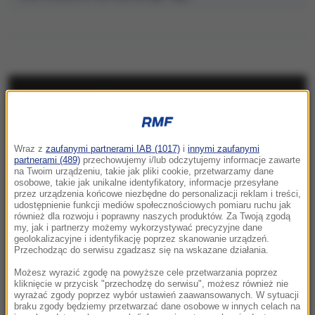
NAJNOWSZE
06:26
Wraz z
zaufanymi partnerami IAB (1017)
i
innymi zaufanymi
Ten obraz pobił historyczny rekord.
partnerami (489)
przechowujemy i/lub odczytujemy informacje zawarte
Zdetronizował Picassa
na Twoim urządzeniu, takie jak pliki cookie, przetwarzamy dane
osobowe, takie jak unikalne identyfikatory, informacje przesyłane
przez urządzenia końcowe niezbędne do personalizacji reklam i treści,
06:01
udostępnienie funkcji mediów społecznościowych pomiaru ruchu jak
Czy prezydent wywiązuje się ze swoich
również dla rozwoju i poprawny naszych produktów. Za Twoją zgodą
my, jak i partnerzy możemy wykorzystywać precyzyjne dane
obietnic? Na to pytanie odpowie szef
geolokalizacyjne i identyfikację poprzez skanowanie urządzeń.
Kancelarii Prezydenta RP
Przechodząc do serwisu zgadzasz się na wskazane działania.
Możesz wyrazić zgodę na powyższe cele przetwarzania poprzez
05:53
kliknięcie w przycisk "przechodzę do serwisu", możesz również nie
Amerykańskie zapasy amunicji na
wyrażać zgody poprzez wybór ustawień zaawansowanych. W sytuacji
braku zgody będziemy przetwarzać dane osobowe w innych celach na
wyczerpaniu? Trump żąda wyjaśnień