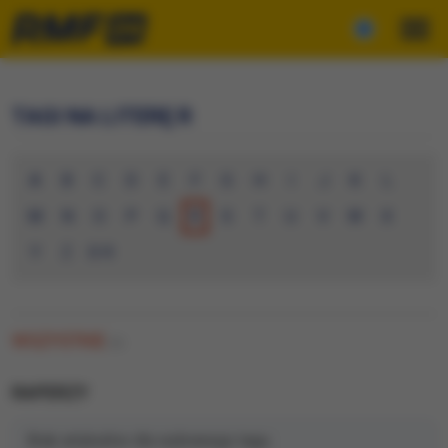
TAGI NA LITERĘ R
A
B
C
D
E
F
G
H
I
J
K
L
M
N
O
P
Q
R
S
T
U
V
W
X
Y
Z
0-9
WSZYSTKIE
(0)
RAPERZY
Brak artykułów dla wybranego tagu.