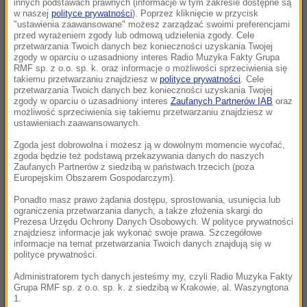
innych podstawach prawnych (informacje w tym zakresie dostępne są
w naszej
polityce prywatności
). Poprzez kliknięcie w przycisk
"ustawienia zaawansowane" możesz zarządzać swoimi preferencjami
05:24
przed wyrażeniem zgody lub odmową udzielenia zgody. Cele
Chcą zbudować gigantyczny tunel pod
przetwarzania Twoich danych bez konieczności uzyskania Twojej
zgody w oparciu o uzasadniony interes Radio Muzyka Fakty Grupa
Bałtykiem. Przełomowa deklaracja Estonii
RMF sp. z o.o. sp. k. oraz informacje o możliwości sprzeciwienia się
takiemu przetwarzaniu znajdziesz w
polityce prywatności
. Cele
23:41
przetwarzania Twoich danych bez konieczności uzyskania Twojej
zgody w oparciu o uzasadniony interes
Zaufanych Partnerów IAB
oraz
Hubert Hurkacz gra dalej! Potrzebny był tie-
możliwość sprzeciwienia się takiemu przetwarzaniu znajdziesz w
break
ustawieniach zaawansowanych.
Zgoda jest dobrowolna i możesz ją w dowolnym momencie wycofać,
23:26
zgoda będzie też podstawą przekazywania danych do naszych
Linette walczyła, ale Jovic okazała się za
Zaufanych Partnerów z siedzibą w państwach trzecich (poza
Europejskim Obszarem Gospodarczym).
mocna. Toronto nie dla Polki
Ponadto masz prawo żądania dostępu, sprostowania, usunięcia lub
ograniczenia przetwarzania danych, a także złożenia skargi do
23:04
Prezesa Urzędu Ochrony Danych Osobowych. W polityce prywatności
Kierują jednym państwem, ale dzieli ich
znajdziesz informacje jak wykonać swoje prawa. Szczegółowe
przyciemniona szyba?
informacje na temat przetwarzania Twoich danych znajdują się w
polityce prywatności.
22:19
Administratorem tych danych jesteśmy my, czyli Radio Muzyka Fakty
Grupa RMF sp. z o.o. sp. k. z siedzibą w Krakowie, al. Waszyngtona
Walka o Ligę Europy. Ferencvaros znalazł
1.
sposób na Górnika