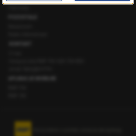
Patronaty
POZOSTAŁE
Newsroom
Radio internetowe
KONTAKT
O nas
Gorąca Linia RMF FM: 600 700 800
email: fakty@rmf.fm
APLIKACJE MOBILNE
RMF FM
RMF ON
Korzystanie z portalu oznacza akceptację