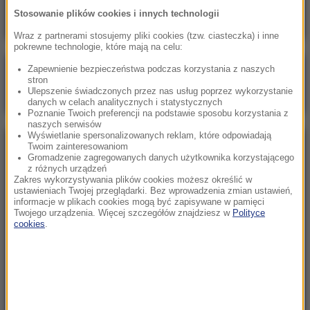
Stosowanie plików cookies i innych technologii
Wraz z partnerami stosujemy pliki cookies (tzw. ciasteczka) i inne
pokrewne technologie, które mają na celu:
Zapewnienie bezpieczeństwa podczas korzystania z naszych
Poranna rozmowa w RMF FM
stron
Ulepszenie świadczonych przez nas usług poprzez wykorzystanie
Gościem Zbigniew Bogucki
danych w celach analitycznych i statystycznych
Poznanie Twoich preferencji na podstawie sposobu korzystania z
naszych serwisów
Wyświetlanie spersonalizowanych reklam, które odpowiadają
Twoim zainteresowaniom
NAJPOPULARNIEJSZE
Gromadzenie zagregowanych danych użytkownika korzystającego
z różnych urządzeń
Zakres wykorzystywania plików cookies możesz określić w
Niedziela, 2 sierpnia 2026 (16:32)
ustawieniach Twojej przeglądarki. Bez wprowadzenia zmian ustawień,
informacje w plikach cookies mogą być zapisywane w pamięci
Gdzie żyje się najlepiej? Oto raj dla emigrantów
Twojego urządzenia. Więcej szczegółów znajdziesz w
Polityce
cookies
.
Sobota, 1 sierpnia 2026 (15:39)
Sumy opanowały jezioro Garda. Włosi przygotowali
100 tys. euro dla tych, którzy je złowią