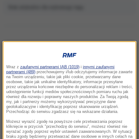
Brak artykułów dla wybranego tagu.
NAJNOWSZE
Wraz z
zaufanymi partnerami IAB (1019)
i
innymi zaufanymi
22:32
partnerami (489)
przechowujemy i/lub odczytujemy informacje zawarte
Hiszpania i Włochy na kursie kolizyjnym.
na Twoim urządzeniu, takie jak pliki cookie, przetwarzamy dane
osobowe, takie jak unikalne identyfikatory, informacje przesyłane
Spór o kontrole graniczne
przez urządzenia końcowe niezbędne do personalizacji reklam i treści,
udostępnienie funkcji mediów społecznościowych pomiaru ruchu jak
również dla rozwoju i poprawny naszych produktów. Za Twoją zgodą
21:41
my, jak i partnerzy możemy wykorzystywać precyzyjne dane
Alarm w Niemczech. Niezidentyfikowane
geolokalizacyjne i identyfikację poprzez skanowanie urządzeń.
drony przeleciały nad „stocznią Patriotów”
Przechodząc do serwisu zgadzasz się na wskazane działania.
Możesz wyrazić zgodę na powyższe cele przetwarzania poprzez
21:38
kliknięcie w przycisk "przechodzę do serwisu", możesz również nie
wyrażać zgody poprzez wybór ustawień zaawansowanych. W sytuacji
Pizza, słoneczna pogoda, Mateusz
braku zgody będziemy przetwarzać dane osobowe w innych celach na