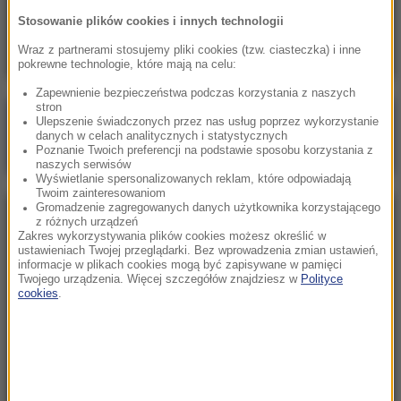
Skala nieprawidłowości na SOR-ach poraża.
Stosowanie plików cookies i innych technologii
Milionowe wypłaty, ponad stugodzinne dyżury
Wraz z partnerami stosujemy pliki cookies (tzw. ciasteczka) i inne
pokrewne technologie, które mają na celu:
Zapewnienie bezpieczeństwa podczas korzystania z naszych
stron
Poranna rozmowa w RMF FM
Ulepszenie świadczonych przez nas usług poprzez wykorzystanie
danych w celach analitycznych i statystycznych
Gościem Marcin Mastalerek
Poznanie Twoich preferencji na podstawie sposobu korzystania z
naszych serwisów
Wyświetlanie spersonalizowanych reklam, które odpowiadają
Twoim zainteresowaniom
Gromadzenie zagregowanych danych użytkownika korzystającego
NAJPOPULARNIEJSZE
z różnych urządzeń
Zakres wykorzystywania plików cookies możesz określić w
ustawieniach Twojej przeglądarki. Bez wprowadzenia zmian ustawień,
informacje w plikach cookies mogą być zapisywane w pamięci
Niedziela, 2 sierpnia 2026 (16:32)
Twojego urządzenia. Więcej szczegółów znajdziesz w
Polityce
Gdzie żyje się najlepiej? Oto raj dla emigrantów
cookies
.
Sobota, 1 sierpnia 2026 (15:39)
Sumy opanowały jezioro Garda. Włosi przygotowali
100 tys. euro dla tych, którzy je złowią