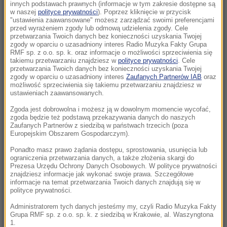
Morawiecki. Były premier spotkał się z
innych podstawach prawnych (informacje w tym zakresie dostępne są
w naszej
polityce prywatności
). Poprzez kliknięcie w przycisk
mieszkańcami Jagodna
"ustawienia zaawansowane" możesz zarządzać swoimi preferencjami
przed wyrażeniem zgody lub odmową udzielenia zgody. Cele
21:11
przetwarzania Twoich danych bez konieczności uzyskania Twojej
zgody w oparciu o uzasadniony interes Radio Muzyka Fakty Grupa
Senat USA przyjął ustawę o „piekielnych”
RMF sp. z o.o. sp. k. oraz informacje o możliwości sprzeciwienia się
sankcjach Grahama na Rosję i Iran
takiemu przetwarzaniu znajdziesz w
polityce prywatności
. Cele
przetwarzania Twoich danych bez konieczności uzyskania Twojej
zgody w oparciu o uzasadniony interes
Zaufanych Partnerów IAB
oraz
21:05
możliwość sprzeciwienia się takiemu przetwarzaniu znajdziesz w
Atak na nastolatka w Kamiennej Górze. Nowe
ustawieniach zaawansowanych.
informacje
Zgoda jest dobrowolna i możesz ją w dowolnym momencie wycofać,
zgoda będzie też podstawą przekazywania danych do naszych
Zaufanych Partnerów z siedzibą w państwach trzecich (poza
20:53
Europejskim Obszarem Gospodarczym).
Chciał dotrzeć do Ceuty na paralotni. Wpadł
do morza
Ponadto masz prawo żądania dostępu, sprostowania, usunięcia lub
ograniczenia przetwarzania danych, a także złożenia skargi do
Prezesa Urzędu Ochrony Danych Osobowych. W polityce prywatności
20:50
znajdziesz informacje jak wykonać swoje prawa. Szczegółowe
informacje na temat przetwarzania Twoich danych znajdują się w
Wyścig o Kraków nabiera tempa. Oto wyniki
polityce prywatności.
nowego sondażu
Administratorem tych danych jesteśmy my, czyli Radio Muzyka Fakty
Grupa RMF sp. z o.o. sp. k. z siedzibą w Krakowie, al. Waszyngtona
20:37
1.