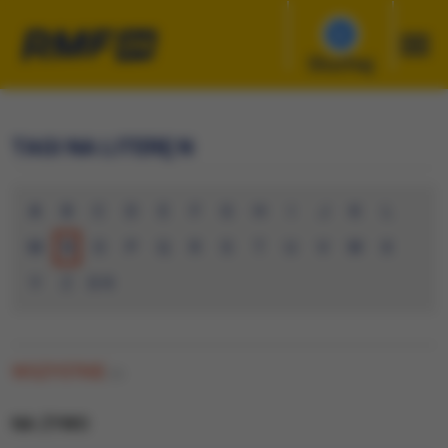
Słuchaj
TAGI NA LITERĘ N
A
B
C
D
E
F
G
H
I
J
K
L
M
N
O
P
Q
R
S
T
U
V
W
X
Y
Z
0-9
WSZYSTKIE
(0)
NA ZYWO