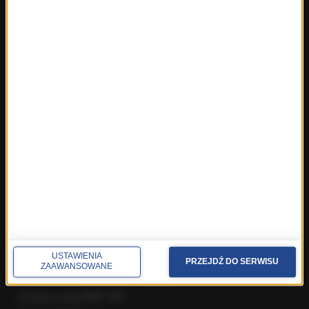
Najnowsze rozmowy w RMF FM
Rozmowa o 7:00 w RMF FM i Radiu RMF24
Poranna rozmowa w RMF FM
Popołudniowa rozmowa w RMF FM
Gość Krzysztofa Ziemca w RMF FM
Rozmowy w Radiu RMF24
SPOŁECZNOŚĆ
Facebook
Twitter
Instagram
YouTube
Kanały RSS
USTAWIENIA
PRZEJDŹ DO SERWISU
ZAAWANSOWANE
POLECANE
Gorąca Linia RMF FM