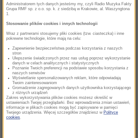
o wojnie w Ukrainie
Administratorem tych danych jesteśmy my, czyli Radio Muzyka Fakty
Grupa RMF sp. z o.o. sp. k. z siedzibą w Krakowie, al. Waszyngtona
1.
22:17
GKS Katowice w nieciekawej sytuacji przed
Stosowanie plików cookies i innych technologii
rewanżem z Izraelczykami
Wraz z partnerami stosujemy pliki cookies (tzw. ciasteczka) i inne
pokrewne technologie, które mają na celu:
21:42
Zapewnienie bezpieczeństwa podczas korzystania z naszych
Raków bezbramkowo remisuje. Sprawa
stron
awansu otwarta
Ulepszenie świadczonych przez nas usług poprzez wykorzystanie
danych w celach analitycznych i statystycznych
Poznanie Twoich preferencji na podstawie sposobu korzystania z
21:37
naszych serwisów
Rosja na dalekiej północy ćwiczyła walkę z
Wyświetlanie spersonalizowanych reklam, które odpowiadają
Twoim zainteresowaniom
NATO
Gromadzenie zagregowanych danych użytkownika korzystającego
z różnych urządzeń
Zakres wykorzystywania plików cookies możesz określić w
21:15
ustawieniach Twojej przeglądarki. Bez wprowadzenia zmian ustawień,
Masakra w Jemenie. Huti przeszli do
informacje w plikach cookies mogą być zapisywane w pamięci
ofensywy
Twojego urządzenia. Więcej szczegółów znajdziesz w
Polityce
cookies
.
21:14
Tam jeszcze nie był. Zełenski odwiedzi