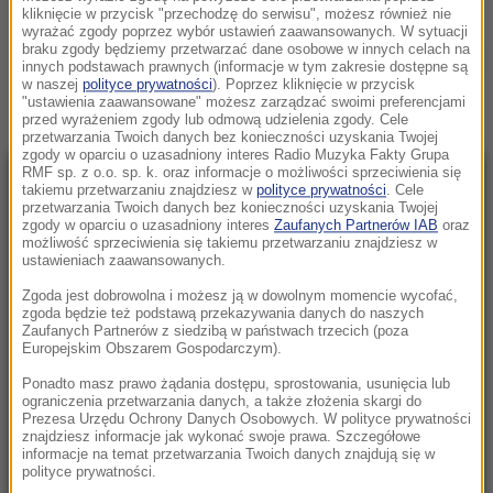
MYSLIWCE
kliknięcie w przycisk "przechodzę do serwisu", możesz również nie
wyrażać zgody poprzez wybór ustawień zaawansowanych. W sytuacji
braku zgody będziemy przetwarzać dane osobowe w innych celach na
Zobacz więcej »
innych podstawach prawnych (informacje w tym zakresie dostępne są
w naszej
polityce prywatności
). Poprzez kliknięcie w przycisk
"ustawienia zaawansowane" możesz zarządzać swoimi preferencjami
przed wyrażeniem zgody lub odmową udzielenia zgody. Cele
przetwarzania Twoich danych bez konieczności uzyskania Twojej
zgody w oparciu o uzasadniony interes Radio Muzyka Fakty Grupa
RMF sp. z o.o. sp. k. oraz informacje o możliwości sprzeciwienia się
NAJNOWSZE
takiemu przetwarzaniu znajdziesz w
polityce prywatności
. Cele
przetwarzania Twoich danych bez konieczności uzyskania Twojej
zgody w oparciu o uzasadniony interes
Zaufanych Partnerów IAB
oraz
możliwość sprzeciwienia się takiemu przetwarzaniu znajdziesz w
23:57
ustawieniach zaawansowanych.
Były żołnierz USA przechodzi piekło w Rosji.
Zgoda jest dobrowolna i możesz ją w dowolnym momencie wycofać,
Waszyngton naciska na Moskwę
zgoda będzie też podstawą przekazywania danych do naszych
Zaufanych Partnerów z siedzibą w państwach trzecich (poza
23:18
Europejskim Obszarem Gospodarczym).
„To był dobry dzień”. Iga Świątek awansowała
Ponadto masz prawo żądania dostępu, sprostowania, usunięcia lub
do kolejnej rundy w Toronto
ograniczenia przetwarzania danych, a także złożenia skargi do
Prezesa Urzędu Ochrony Danych Osobowych. W polityce prywatności
znajdziesz informacje jak wykonać swoje prawa. Szczegółowe
23:08
informacje na temat przetwarzania Twoich danych znajdują się w
„Są już pewne postępy”. Donald Trump mówił
polityce prywatności.