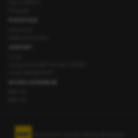
Staż w RMF24
Patronaty
POZOSTAŁE
Newsroom
Radio internetowe
KONTAKT
O nas
Gorąca Linia RMF FM: 600 700 800
email: fakty@rmf.fm
APLIKACJE MOBILNE
RMF FM
RMF ON
Korzystanie z portalu oznacza akceptację