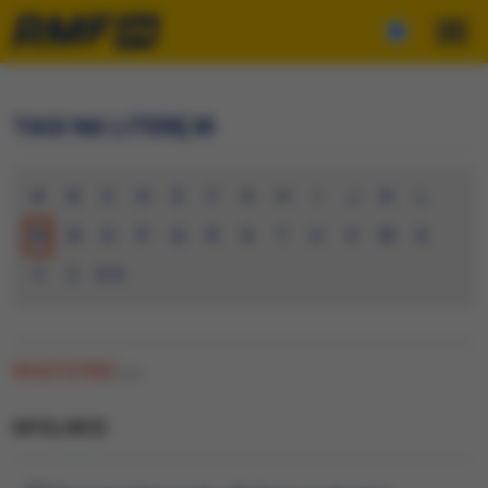
TAGI NA LITERĘ M
A
B
C
D
E
F
G
H
I
J
K
L
M
N
O
P
Q
R
S
T
U
V
W
X
Y
Z
0-9
WSZYSTKIE
(66)
MYSLIWCE