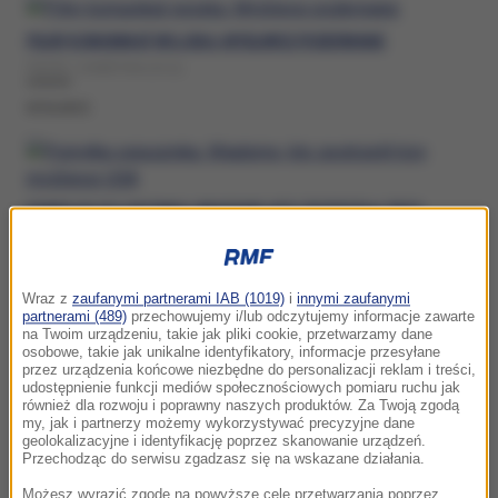
PILNY KOMUNIKAT WOJSKA. MYŚLIWCE PODERWANE
PIĄTEK, 3 KWIETNIA (10:11)
MYSLIWCE
POMYŁKA SOJUSZNIKA. WIADOMO, KTO ZESTRZELIŁ TRZY
MYŚLIWCE USA
PONIEDZIAŁEK, 2 MARCA (13:07)
Wraz z
zaufanymi partnerami IAB (1019)
i
innymi zaufanymi
MYSLIWCE
partnerami (489)
przechowujemy i/lub odczytujemy informacje zawarte
na Twoim urządzeniu, takie jak pliki cookie, przetwarzamy dane
osobowe, takie jak unikalne identyfikatory, informacje przesyłane
przez urządzenia końcowe niezbędne do personalizacji reklam i treści,
udostępnienie funkcji mediów społecznościowych pomiaru ruchu jak
również dla rozwoju i poprawny naszych produktów. Za Twoją zgodą
POLSKA PODERWAŁA MYŚLIWCE. NOCNY KOMUNIKAT
my, jak i partnerzy możemy wykorzystywać precyzyjne dane
geolokalizacyjne i identyfikację poprzez skanowanie urządzeń.
DOWÓDZTWA
Przechodząc do serwisu zgadzasz się na wskazane działania.
NIEDZIELA, 22 LUTEGO (05:48)
Możesz wyrazić zgodę na powyższe cele przetwarzania poprzez