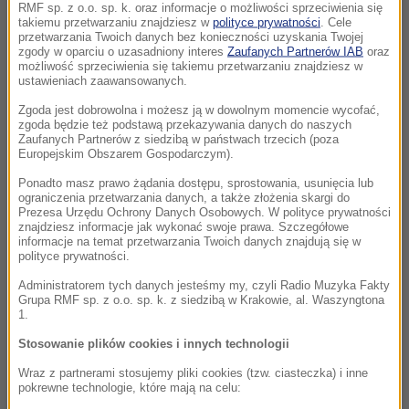
RMF sp. z o.o. sp. k. oraz informacje o możliwości sprzeciwienia się
takiemu przetwarzaniu znajdziesz w
polityce prywatności
. Cele
przetwarzania Twoich danych bez konieczności uzyskania Twojej
DWA "NIEBEZPIECZNE INCYDENTY". NAPIĘCIE MIĘDZY JAPONIĄ A
zgody w oparciu o uzasadniony interes
Zaufanych Partnerów IAB
oraz
możliwość sprzeciwienia się takiemu przetwarzaniu znajdziesz w
CHINAMI
ustawieniach zaawansowanych.
NIEDZIELA, 7 GRUDNIA 2025 (09:38)
Zgoda jest dobrowolna i możesz ją w dowolnym momencie wycofać,
zgoda będzie też podstawą przekazywania danych do naszych
MYSLIWCE
Zaufanych Partnerów z siedzibą w państwach trzecich (poza
Europejskim Obszarem Gospodarczym).
Ponadto masz prawo żądania dostępu, sprostowania, usunięcia lub
ograniczenia przetwarzania danych, a także złożenia skargi do
ROSJA ZAATAKOWAŁA UKRAINĘ. POLSKIE MYŚLIWCE
Prezesa Urzędu Ochrony Danych Osobowych. W polityce prywatności
znajdziesz informacje jak wykonać swoje prawa. Szczegółowe
PODERWANE
informacje na temat przetwarzania Twoich danych znajdują się w
polityce prywatności.
NIEDZIELA, 5 PAŹDZIERNIKA 2025 (04:34)
Administratorem tych danych jesteśmy my, czyli Radio Muzyka Fakty
MYSLIWCE
Grupa RMF sp. z o.o. sp. k. z siedzibą w Krakowie, al. Waszyngtona
1.
Stosowanie plików cookies i innych technologii
POLSKA PODERWAŁA MYŚLIWCE. ROSYJSKI ATAK NA UKRAINĘ
Wraz z partnerami stosujemy pliki cookies (tzw. ciasteczka) i inne
SOBOTA, 20 WRZEŚNIA 2025 (06:10)
pokrewne technologie, które mają na celu:
MYSLIWCE