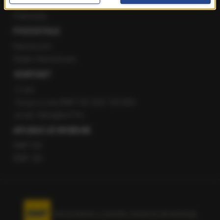
Staż w RMF24
Patronaty
POZOSTAŁE
Newsroom
Radio internetowe
KONTAKT
O nas
Gorąca Linia RMF FM: 600 700 800
email: fakty@rmf.fm
APLIKACJE MOBILNE
RMF FM
RMF ON
Korzystanie z portalu oznacza akceptację