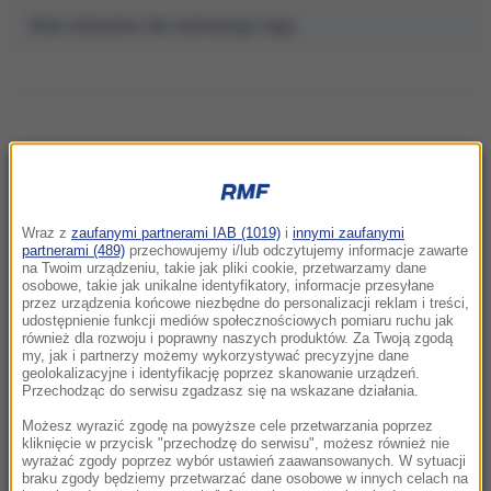
Brak artykułów dla wybranego tagu.
NAJNOWSZE
Wraz z
zaufanymi partnerami IAB (1019)
i
innymi zaufanymi
13:07
partnerami (489)
przechowujemy i/lub odczytujemy informacje zawarte
na Twoim urządzeniu, takie jak pliki cookie, przetwarzamy dane
Czy Polska 2050 przetrwa polityczny
osobowe, takie jak unikalne identyfikatory, informacje przesyłane
kryzys? Na to pytanie odpowie liderka partii
przez urządzenia końcowe niezbędne do personalizacji reklam i treści,
udostępnienie funkcji mediów społecznościowych pomiaru ruchu jak
również dla rozwoju i poprawny naszych produktów. Za Twoją zgodą
12:54
my, jak i partnerzy możemy wykorzystywać precyzyjne dane
Urodzinowa wycieczka zakończona tragedią.
geolokalizacyjne i identyfikację poprzez skanowanie urządzeń.
Przechodząc do serwisu zgadzasz się na wskazane działania.
Katastrofa helikoptera w Brazylii
Możesz wyrazić zgodę na powyższe cele przetwarzania poprzez
12:31
kliknięcie w przycisk "przechodzę do serwisu", możesz również nie
wyrażać zgody poprzez wybór ustawień zaawansowanych. W sytuacji
Kraksa w czasie wyścigu kolarskiego. 17 osób
braku zgody będziemy przetwarzać dane osobowe w innych celach na