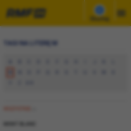
Słuchaj
TAGI NA LITERĘ M
A
B
C
D
E
F
G
H
I
J
K
L
M
N
O
P
Q
R
S
T
U
V
W
X
Y
Z
0-9
WSZYSTKIE
(0)
MONT BLANC