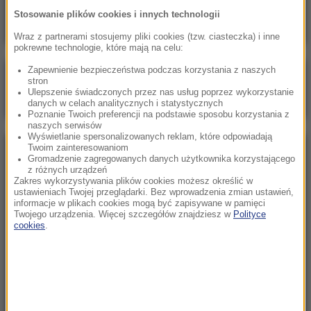
oświadczenie po artykule o Infantino
Stosowanie plików cookies i innych technologii
Wraz z partnerami stosujemy pliki cookies (tzw. ciasteczka) i inne
pokrewne technologie, które mają na celu:
Zapewnienie bezpieczeństwa podczas korzystania z naszych
Poranna rozmowa w RMF FM
stron
Ulepszenie świadczonych przez nas usług poprzez wykorzystanie
Gościem Katarzyna Pełczyńska-Nałęcz
danych w celach analitycznych i statystycznych
Poznanie Twoich preferencji na podstawie sposobu korzystania z
naszych serwisów
Wyświetlanie spersonalizowanych reklam, które odpowiadają
Twoim zainteresowaniom
NAJPOPULARNIEJSZE
Gromadzenie zagregowanych danych użytkownika korzystającego
z różnych urządzeń
Zakres wykorzystywania plików cookies możesz określić w
Sobota, 8 sierpnia 2026 (11:47)
ustawieniach Twojej przeglądarki. Bez wprowadzenia zmian ustawień,
informacje w plikach cookies mogą być zapisywane w pamięci
Czekaliśmy na to aż 27 lat. 12 sierpnia 2026 roku
Twojego urządzenia. Więcej szczegółów znajdziesz w
Polityce
przejdzie do historii
cookies
.
Niedziela, 2 sierpnia 2026 (16:32)
Gdzie żyje się najlepiej? Oto raj dla emigrantów