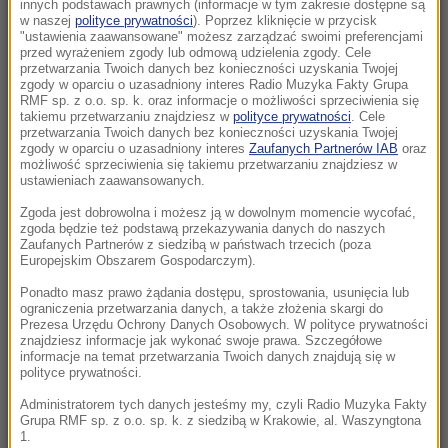
rannych, lądowało LPR
innych podstawach prawnych (informacje w tym zakresie dostępne są
w naszej
polityce prywatności
). Poprzez kliknięcie w przycisk
"ustawienia zaawansowane" możesz zarządzać swoimi preferencjami
12:18
przed wyrażeniem zgody lub odmową udzielenia zgody. Cele
Wieloryb zauważony przy plaży w
przetwarzania Twoich danych bez konieczności uzyskania Twojej
zgody w oparciu o uzasadniony interes Radio Muzyka Fakty Grupa
Międzyzdrojach? Ssak dostał eskortę WOPR
RMF sp. z o.o. sp. k. oraz informacje o możliwości sprzeciwienia się
takiemu przetwarzaniu znajdziesz w
polityce prywatności
. Cele
przetwarzania Twoich danych bez konieczności uzyskania Twojej
12:06
zgody w oparciu o uzasadniony interes
Zaufanych Partnerów IAB
oraz
Zaorał asfalt, usłyszał zarzut. Jest wniosek o
możliwość sprzeciwienia się takiemu przetwarzaniu znajdziesz w
ustawieniach zaawansowanych.
tymczasowy areszt dla rolnika
Zgoda jest dobrowolna i możesz ją w dowolnym momencie wycofać,
11:58
zgoda będzie też podstawą przekazywania danych do naszych
Zaufanych Partnerów z siedzibą w państwach trzecich (poza
Blisko tragedii we Wrocławiu. Samochód na
Europejskim Obszarem Gospodarczym).
krawędzi mostu
Ponadto masz prawo żądania dostępu, sprostowania, usunięcia lub
ograniczenia przetwarzania danych, a także złożenia skargi do
11:31
Prezesa Urzędu Ochrony Danych Osobowych. W polityce prywatności
Atak ukraińskich dronów na Biełgorod. W
znajdziesz informacje jak wykonać swoje prawa. Szczegółowe
informacje na temat przetwarzania Twoich danych znajdują się w
mieście wybuchły pożary
polityce prywatności.
Administratorem tych danych jesteśmy my, czyli Radio Muzyka Fakty
11:28
Grupa RMF sp. z o.o. sp. k. z siedzibą w Krakowie, al. Waszyngtona
„Podważanie autorytetu”. FIFA wydała mocne
1.