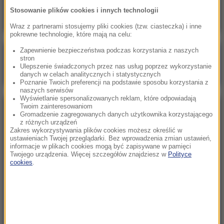
ofiar pobił tak, że straciła śledzionę
Stosowanie plików cookies i innych technologii
Wraz z partnerami stosujemy pliki cookies (tzw. ciasteczka) i inne
pokrewne technologie, które mają na celu:
Zapewnienie bezpieczeństwa podczas korzystania z naszych
Poranna rozmowa w RMF FM
stron
Ulepszenie świadczonych przez nas usług poprzez wykorzystanie
Gościem Marcin Mastalerek
danych w celach analitycznych i statystycznych
Poznanie Twoich preferencji na podstawie sposobu korzystania z
naszych serwisów
Wyświetlanie spersonalizowanych reklam, które odpowiadają
Twoim zainteresowaniom
NAJPOPULARNIEJSZE
Gromadzenie zagregowanych danych użytkownika korzystającego
z różnych urządzeń
Zakres wykorzystywania plików cookies możesz określić w
Niedziela, 2 sierpnia 2026 (16:32)
ustawieniach Twojej przeglądarki. Bez wprowadzenia zmian ustawień,
informacje w plikach cookies mogą być zapisywane w pamięci
Gdzie żyje się najlepiej? Oto raj dla emigrantów
Twojego urządzenia. Więcej szczegółów znajdziesz w
Polityce
cookies
.
Sobota, 1 sierpnia 2026 (15:39)
Sumy opanowały jezioro Garda. Włosi przygotowali
100 tys. euro dla tych, którzy je złowią