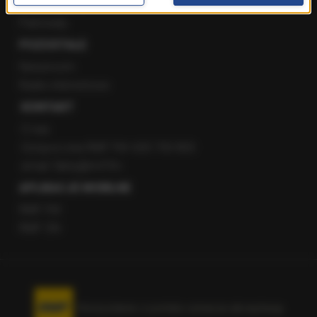
Staż w RMF24
Patronaty
POZOSTAŁE
Newsroom
Radio internetowe
KONTAKT
O nas
Gorąca Linia RMF FM: 600 700 800
email: fakty@rmf.fm
APLIKACJE MOBILNE
RMF FM
RMF ON
Korzystanie z portalu oznacza akceptację