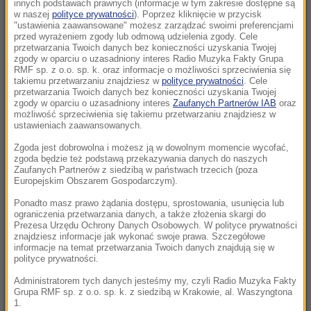
pożegna Igę Cembrzyńską
innych podstawach prawnych (informacje w tym zakresie dostępne są
w naszej
polityce prywatności
). Poprzez kliknięcie w przycisk
"ustawienia zaawansowane" możesz zarządzać swoimi preferencjami
18:42
przed wyrażeniem zgody lub odmową udzielenia zgody. Cele
Areszt po megapożarze pod Atenami.
przetwarzania Twoich danych bez konieczności uzyskania Twojej
zgody w oparciu o uzasadniony interes Radio Muzyka Fakty Grupa
Burmistrz wśród zatrzymanych
RMF sp. z o.o. sp. k. oraz informacje o możliwości sprzeciwienia się
takiemu przetwarzaniu znajdziesz w
polityce prywatności
. Cele
przetwarzania Twoich danych bez konieczności uzyskania Twojej
18:32
zgody w oparciu o uzasadniony interes
Zaufanych Partnerów IAB
oraz
Polka na czele Tour de France! Wielkie
możliwość sprzeciwienia się takiemu przetwarzaniu znajdziesz w
ustawieniach zaawansowanych.
zwycięstwo na 7. etapie wyścigu
Zgoda jest dobrowolna i możesz ją w dowolnym momencie wycofać,
18:23
zgoda będzie też podstawą przekazywania danych do naszych
Zaufanych Partnerów z siedzibą w państwach trzecich (poza
AI zaprojektowała działającego wirusa. To
Europejskim Obszarem Gospodarczym).
dobra i zła wiadomość
Ponadto masz prawo żądania dostępu, sprostowania, usunięcia lub
ograniczenia przetwarzania danych, a także złożenia skargi do
18:11
Prezesa Urzędu Ochrony Danych Osobowych. W polityce prywatności
Ukraina uczci Jana Pawła II monetą. Hołd w
znajdziesz informacje jak wykonać swoje prawa. Szczegółowe
informacje na temat przetwarzania Twoich danych znajdują się w
25 lat po historycznej wizycie
polityce prywatności.
Administratorem tych danych jesteśmy my, czyli Radio Muzyka Fakty
18:01
Grupa RMF sp. z o.o. sp. k. z siedzibą w Krakowie, al. Waszyngtona
Miał zmuszać kobiety do prostytucji. Jedną z
1.