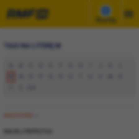
Słuchaj
TAGI NA LITERĘ M
A
B
C
D
E
F
G
H
I
J
K
L
M
N
O
P
Q
R
S
T
U
V
W
X
Y
Z
0-9
WSZYSTKIE
(0)
MACIEJ PIEPRZYCA