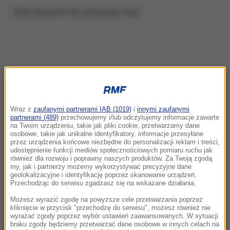
Brak artykułów dla wybranego tagu.
NAJNOWSZE
Wraz z
zaufanymi partnerami IAB (1019)
i
innymi zaufanymi
19:16
partnerami (489)
przechowujemy i/lub odczytujemy informacje zawarte
na Twoim urządzeniu, takie jak pliki cookie, przetwarzamy dane
Sąd ponownie wstrzymuje inwestycję
osobowe, takie jak unikalne identyfikatory, informacje przesyłane
Trumpa. Prezydent odpowiada
przez urządzenia końcowe niezbędne do personalizacji reklam i treści,
udostępnienie funkcji mediów społecznościowych pomiaru ruchu jak
również dla rozwoju i poprawny naszych produktów. Za Twoją zgodą
19:15
my, jak i partnerzy możemy wykorzystywać precyzyjne dane
Krwawa forsa dla dyktatora. Kim Dzong Un
geolokalizacyjne i identyfikację poprzez skanowanie urządzeń.
Przechodząc do serwisu zgadzasz się na wskazane działania.
zarabia miliardy na wojnie Rosji
Możesz wyrazić zgodę na powyższe cele przetwarzania poprzez
18:54
kliknięcie w przycisk "przechodzę do serwisu", możesz również nie
wyrażać zgody poprzez wybór ustawień zaawansowanych. W sytuacji
Mówiła żartem, żyła z pasją. Warszawa
braku zgody będziemy przetwarzać dane osobowe w innych celach na