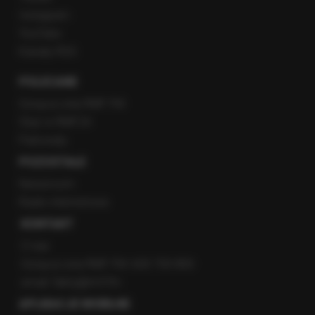
Instagram
YouTube
Kanały RSS
POLECANE
Gorąca Linia RMF FM
Staż w RMF24
Patronaty
POZOSTAŁE
Newsroom
Radio internetowe
KONTAKT
O nas
Gorąca Linia RMF FM: 600 700 800
email: fakty@rmf.fm
APLIKACJE MOBILNE