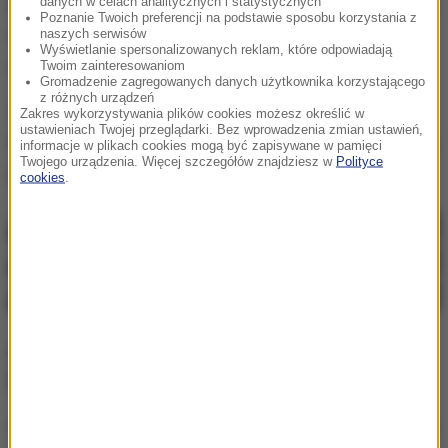
danych w celach analitycznych i statystycznych
Pokonanie liczącego 24 km fragmentu trasy zajmuje
Poznanie Twoich preferencji na podstawie sposobu korzystania z
turystom powracającym z wypoczynku w górach
naszych serwisów
Wyświetlanie spersonalizowanych reklam, które odpowiadają
nawet
1,5 godziny.
Twoim zainteresowaniom
Gromadzenie zagregowanych danych użytkownika korzystającego
z różnych urządzeń
Spowolnienia występują także
przed wjazdem do
Zakres wykorzystywania plików cookies możesz określić w
ustawieniach Twojej przeglądarki. Bez wprowadzenia zmian ustawień,
tunelu pod Luboniem Małym oraz przed Krakowem
,
informacje w plikach cookies mogą być zapisywane w pamięci
Twojego urządzenia. Więcej szczegółów znajdziesz w
Polityce
przy wjeździe na obwodnicę miasta.
cookies
.
Autostrada A1: Zatory m.in. przed
bramkami
Wracają także turyści, którzy długi weekend spędzali