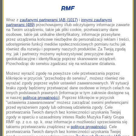
Wraz z
zaufanymi partnerami IAB (1017)
i
innymi zaufanymi
partnerami (489)
przechowujemy i/lub odczytujemy informacje zawarte
na Twoim urządzeniu, takie jak pliki cookie, przetwarzamy dane
osobowe, takie jak unikalne identyfikatory, informacje przesyłane
przez urządzenia końcowe niezbędne do personalizacji reklam i treści,
/
PAP
udostępnienie funkcji mediów społecznościowych pomiaru ruchu jak
również dla rozwoju i poprawny naszych produktów. Za Twoją zgodą
my, jak i partnerzy możemy wykorzystywać precyzyjne dane
Bądź na bieżąco! Wejdź na RMF24.pl.
geolokalizacyjne i identyfikację poprzez skanowanie urządzeń.
Przechodząc do serwisu zgadzasz się na wskazane działania.
Możesz wyrazić zgodę na powyższe cele przetwarzania poprzez
Korki na zakopiance. Turyści
kliknięcie w przycisk "przechodzę do serwisu", możesz również nie
wyrażać zgody poprzez wybór ustawień zaawansowanych. W sytuacji
wracają z długiego weekendu
braku zgody będziemy przetwarzać dane osobowe w innych celach na
innych podstawach prawnych (informacje w tym zakresie dostępne są
w naszej
polityce prywatności
). Poprzez kliknięcie w przycisk
"ustawienia zaawansowane" możesz zarządzać swoimi preferencjami
Dalsza część artykułu pod materiałem video:
przed wyrażeniem zgody lub odmową udzielenia zgody. Cele
przetwarzania Twoich danych bez konieczności uzyskania Twojej
zgody w oparciu o uzasadniony interes Radio Muzyka Fakty Grupa
RMF sp. z o.o. sp. k. oraz informacje o możliwości sprzeciwienia się
takiemu przetwarzaniu znajdziesz w
polityce prywatności
. Cele
przetwarzania Twoich danych bez konieczności uzyskania Twojej