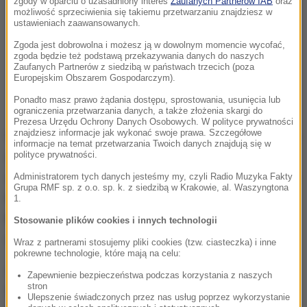
zgody w oparciu o uzasadniony interes
Zaufanych Partnerów IAB
oraz
możliwość sprzeciwienia się takiemu przetwarzaniu znajdziesz w
ustawieniach zaawansowanych.
Zgoda jest dobrowolna i możesz ją w dowolnym momencie wycofać,
zgoda będzie też podstawą przekazywania danych do naszych
Zaufanych Partnerów z siedzibą w państwach trzecich (poza
Europejskim Obszarem Gospodarczym).
Ponadto masz prawo żądania dostępu, sprostowania, usunięcia lub
ograniczenia przetwarzania danych, a także złożenia skargi do
Prezesa Urzędu Ochrony Danych Osobowych. W polityce prywatności
znajdziesz informacje jak wykonać swoje prawa. Szczegółowe
Wraz z powrotami z długiego weekendu związanego
informacje na temat przetwarzania Twoich danych znajdują się w
ze świętem Bożego Ciała, na drogach
polityce prywatności.
zapanowało
wzmożenie.
Na zakopiance największe
Administratorem tych danych jesteśmy my, czyli Radio Muzyka Fakty
Grupa RMF sp. z o.o. sp. k. z siedzibą w Krakowie, al. Waszyngtona
korki tworzą się na odcinku
między Białym
1.
Dunajcem a Nowym Targiem.
Tam ruch zwalnia aż
Stosowanie plików cookies i innych technologii
do wjazdu na dwupasmowy fragment drogi.
Wraz z partnerami stosujemy pliki cookies (tzw. ciasteczka) i inne
pokrewne technologie, które mają na celu:
Zatory tworzą się także
na odcinku między
Zapewnienie bezpieczeństwa podczas korzystania z naszych
stron
Zakopanem i Nowym Targiem w Poroninie
.
Ulepszenie świadczonych przez nas usług poprzez wykorzystanie