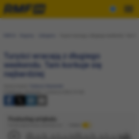
RMF24
Regiony
Zakopane
Turyści wracają z długiego weekendu. Tam kork
Turyści wracają z długiego
weekendu. Tam korkuje się
najbardziej
Opracowanie:
Tadeusz Węsierski
Publikacja: Niedziela, 7 czerwca 2026 (13:56)
Posłuchaj artykułu
Dźwięk wygenerowany automatycznie
Podkład
1:27