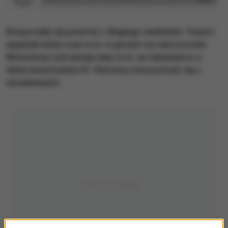
Rozpoczęły się powroty z długiego weekendu. Turyści
spędzali wolny czas m.in. w górach czy nad morzem.
Wzmożony ruch panuje więc m.in. na zakopiance, a
także autostradzie A1. Kierowcy muszą liczyć się z
utrudnieniami.