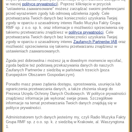
Korea Północna pręży muskuły. Wystrzelono
w naszej
polityce prywatności
). Poprzez kliknięcie w przycisk
"ustawienia zaawansowane" możesz zarządzać swoimi preferencjami
pocisk balistyczny
przed wyrażeniem zgody lub odmową udzielenia zgody. Cele
przetwarzania Twoich danych bez konieczności uzyskania Twojej
zgody w oparciu o uzasadniony interes Radio Muzyka Fakty Grupa
12:57
RMF sp. z o.o. sp. k. oraz informacje o możliwości sprzeciwienia się
Turyści wracają chorzy z wakacji. Pasożyt w
takiemu przetwarzaniu znajdziesz w
polityce prywatności
. Cele
przetwarzania Twoich danych bez konieczności uzyskania Twojej
rajskich hotelach
zgody w oparciu o uzasadniony interes
Zaufanych Partnerów IAB
oraz
możliwość sprzeciwienia się takiemu przetwarzaniu znajdziesz w
12:55
ustawieniach zaawansowanych.
Polska wyprzedza Belgię i Szwecję. Eurostat
Zgoda jest dobrowolna i możesz ją w dowolnym momencie wycofać,
podał gospodarcze dane
zgoda będzie też podstawą przekazywania danych do naszych
Zaufanych Partnerów z siedzibą w państwach trzecich (poza
Europejskim Obszarem Gospodarczym).
12:43
Policjant odebrał poród na stacji paliw.
Ponadto masz prawo żądania dostępu, sprostowania, usunięcia lub
ograniczenia przetwarzania danych, a także złożenia skargi do
Niezwykła akcja w Kujawsko-Pomorskiem
Prezesa Urzędu Ochrony Danych Osobowych. W polityce prywatności
znajdziesz informacje jak wykonać swoje prawa. Szczegółowe
informacje na temat przetwarzania Twoich danych znajdują się w
12:33
polityce prywatności.
Darwin miał rację. Po 150 latach udowodniła
to ta roślina
Administratorem tych danych jesteśmy my, czyli Radio Muzyka Fakty
Grupa RMF sp. z o.o. sp. k. z siedzibą w Krakowie, al. Waszyngtona
1.