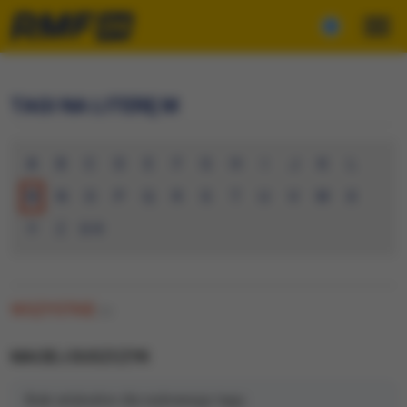
TAGI NA LITERĘ M
A
B
C
D
E
F
G
H
I
J
K
L
M
N
O
P
Q
R
S
T
U
V
W
X
Y
Z
0-9
WSZYSTKIE
(0)
MACIEJ DUSZCZYK
Brak artykułów dla wybranego tagu.