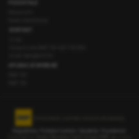
POZOSTAŁE
Newsroom
Radio internetowe
KONTAKT
O nas
Gorąca Linia RMF FM: 600 700 800
email: fakty@rmf.fm
APLIKACJE MOBILNE
RMF FM
RMF ON
Korzystanie z portalu oznacza akceptację
Regulaminu
.
Polityka Cookies
.
SpeakUp
.
Prywatność
.
Copyright by
Radio Muzyka Fakty Grupa RMF sp. z o.o.