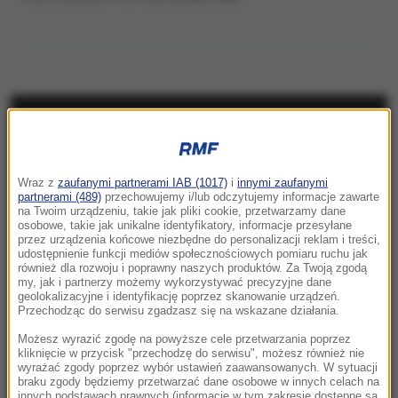
NAJNOWSZE
13:32
Wraz z
zaufanymi partnerami IAB (1017)
i
innymi zaufanymi
Żelechów: Pożar budynku przy stacji paliw
partnerami (489)
przechowujemy i/lub odczytujemy informacje zawarte
na Twoim urządzeniu, takie jak pliki cookie, przetwarzamy dane
osobowe, takie jak unikalne identyfikatory, informacje przesyłane
13:30
przez urządzenia końcowe niezbędne do personalizacji reklam i treści,
Majątek byłego szefa KRRiT zabezpieczony
udostępnienie funkcji mediów społecznościowych pomiaru ruchu jak
również dla rozwoju i poprawny naszych produktów. Za Twoją zgodą
przez prokuraturę
my, jak i partnerzy możemy wykorzystywać precyzyjne dane
geolokalizacyjne i identyfikację poprzez skanowanie urządzeń.
13:07
Przechodząc do serwisu zgadzasz się na wskazane działania.
Karol Nawrocki liderem całej polskiej prawicy?
Możesz wyrazić zgodę na powyższe cele przetwarzania poprzez
Odpowie były szef Gabinetu Prezydenta RP
kliknięcie w przycisk "przechodzę do serwisu", możesz również nie
wyrażać zgody poprzez wybór ustawień zaawansowanych. W sytuacji
braku zgody będziemy przetwarzać dane osobowe w innych celach na
12:57
innych podstawach prawnych (informacje w tym zakresie dostępne są