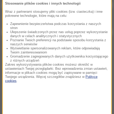
Stosowanie plików cookies i innych technologii
Wraz z partnerami stosujemy pliki cookies (tzw. ciasteczka) i inne
Poranna rozmowa w RMF FM
pokrewne technologie, które mają na celu:
Gościem Marcin Mastalerek
Zapewnienie bezpieczeństwa podczas korzystania z naszych
stron
Ulepszenie świadczonych przez nas usług poprzez wykorzystanie
danych w celach analitycznych i statystycznych
Poznanie Twoich preferencji na podstawie sposobu korzystania z
NAJPOPULARNIEJSZE
naszych serwisów
Wyświetlanie spersonalizowanych reklam, które odpowiadają
Twoim zainteresowaniom
Niedziela, 2 sierpnia 2026 (16:32)
Gromadzenie zagregowanych danych użytkownika korzystającego
z różnych urządzeń
Gdzie żyje się najlepiej? Oto raj dla emigrantów
Zakres wykorzystywania plików cookies możesz określić w
ustawieniach Twojej przeglądarki. Bez wprowadzenia zmian ustawień,
informacje w plikach cookies mogą być zapisywane w pamięci
Twojego urządzenia. Więcej szczegółów znajdziesz w
Polityce
Sobota, 1 sierpnia 2026 (15:39)
cookies
.
Sumy opanowały jezioro Garda. Włosi przygotowali
100 tys. euro dla tych, którzy je złowią
Niedziela, 2 sierpnia 2026 (05:13)
Włosi zachwyceni polskimi turystami. W tym