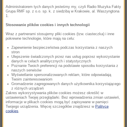
Administratorem tych danych jesteśmy my, czyli Radio Muzyka Fakty
Grupa RMF sp. z o.o. sp. k. z siedzibą w Krakowie, al. Waszyngtona
11:41
1.
Pożary szaleją na Bałkanach. Ogień trawi
rezerwat
Stosowanie plików cookies i innych technologii
Wraz z partnerami stosujemy pliki cookies (tzw. ciasteczka) i inne
11:06
pokrewne technologie, które mają na celu:
Anastazja Kuś mistrzynią świata. Historyczne
Zapewnienie bezpieczeństwa podczas korzystania z naszych
złoto dla Polski
stron
Ulepszenie świadczonych przez nas usług poprzez wykorzystanie
danych w celach analitycznych i statystycznych
10:54
Poznanie Twoich preferencji na podstawie sposobu korzystania z
Rolnik z Ostropy zaorał nowy asfalt. Policja
naszych serwisów
Wyświetlanie spersonalizowanych reklam, które odpowiadają
zatrzymała mężczyznę
Twoim zainteresowaniom
Gromadzenie zagregowanych danych użytkownika korzystającego
10:26
z różnych urządzeń
Zakres wykorzystywania plików cookies możesz określić w
To nie był głupi żart. Przebrany za klauna 15-
ustawieniach Twojej przeglądarki. Bez wprowadzenia zmian ustawień,
latek podejrzewany o zabójstwo
informacje w plikach cookies mogą być zapisywane w pamięci
Twojego urządzenia. Więcej szczegółów znajdziesz w
Polityce
cookies
.
10:00
Nie tylko dla rodzin! Odkryj, w czym może