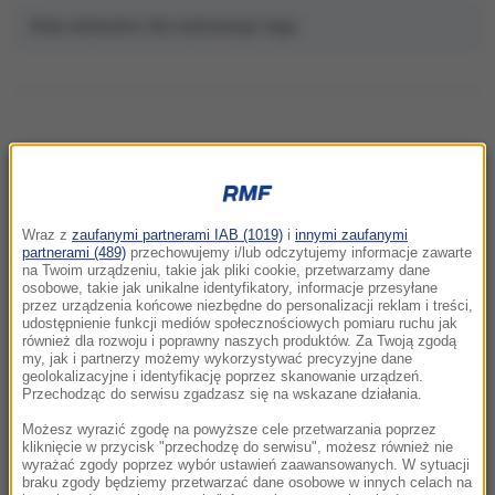
Brak artykułów dla wybranego tagu.
NAJNOWSZE
Wraz z
zaufanymi partnerami IAB (1019)
i
innymi zaufanymi
16:57
partnerami (489)
przechowujemy i/lub odczytujemy informacje zawarte
na Twoim urządzeniu, takie jak pliki cookie, przetwarzamy dane
Komary tną Cię niemiłosiernie? Naukowcy w
osobowe, takie jak unikalne identyfikatory, informacje przesyłane
końcu odkryli powód
przez urządzenia końcowe niezbędne do personalizacji reklam i treści,
udostępnienie funkcji mediów społecznościowych pomiaru ruchu jak
również dla rozwoju i poprawny naszych produktów. Za Twoją zgodą
16:42
my, jak i partnerzy możemy wykorzystywać precyzyjne dane
Marco Brenner zwycięzcą wyścigu Tour de
geolokalizacyjne i identyfikację poprzez skanowanie urządzeń.
Przechodząc do serwisu zgadzasz się na wskazane działania.
Pologne
Możesz wyrazić zgodę na powyższe cele przetwarzania poprzez
16:11
kliknięcie w przycisk "przechodzę do serwisu", możesz również nie
wyrażać zgody poprzez wybór ustawień zaawansowanych. W sytuacji
Czteroletnie dziecko wypadło z balkonu na 5.
braku zgody będziemy przetwarzać dane osobowe w innych celach na