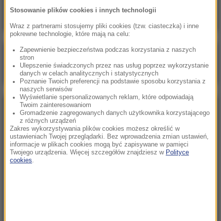
Jeden z chłopców jest w stanie krytycznym
Stosowanie plików cookies i innych technologii
Wraz z partnerami stosujemy pliki cookies (tzw. ciasteczka) i inne
pokrewne technologie, które mają na celu:
Zapewnienie bezpieczeństwa podczas korzystania z naszych
Poranna rozmowa w RMF FM
stron
Ulepszenie świadczonych przez nas usług poprzez wykorzystanie
Gościem Katarzyna Pełczyńska-Nałęcz
danych w celach analitycznych i statystycznych
Poznanie Twoich preferencji na podstawie sposobu korzystania z
naszych serwisów
Wyświetlanie spersonalizowanych reklam, które odpowiadają
Twoim zainteresowaniom
NAJPOPULARNIEJSZE
Gromadzenie zagregowanych danych użytkownika korzystającego
z różnych urządzeń
Zakres wykorzystywania plików cookies możesz określić w
Sobota, 8 sierpnia 2026 (11:47)
ustawieniach Twojej przeglądarki. Bez wprowadzenia zmian ustawień,
informacje w plikach cookies mogą być zapisywane w pamięci
Czekaliśmy na to aż 27 lat. 12 sierpnia 2026 roku
Twojego urządzenia. Więcej szczegółów znajdziesz w
Polityce
przejdzie do historii
cookies
.
Niedziela, 2 sierpnia 2026 (16:32)
Gdzie żyje się najlepiej? Oto raj dla emigrantów