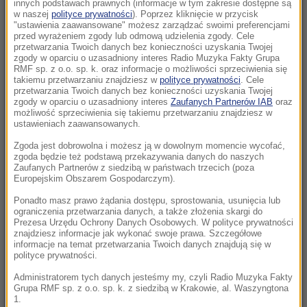
piętrze w Łomży
innych podstawach prawnych (informacje w tym zakresie dostępne są
w naszej
polityce prywatności
). Poprzez kliknięcie w przycisk
"ustawienia zaawansowane" możesz zarządzać swoimi preferencjami
15:30
przed wyrażeniem zgody lub odmową udzielenia zgody. Cele
Pilny apel o krew dla 15-latka, który walczy o
przetwarzania Twoich danych bez konieczności uzyskania Twojej
zgody w oparciu o uzasadniony interes Radio Muzyka Fakty Grupa
życie po ataku nożownika
RMF sp. z o.o. sp. k. oraz informacje o możliwości sprzeciwienia się
takiemu przetwarzaniu znajdziesz w
polityce prywatności
. Cele
przetwarzania Twoich danych bez konieczności uzyskania Twojej
15:23
zgody w oparciu o uzasadniony interes
Zaufanych Partnerów IAB
oraz
Netanjahu mówi „nie” planowi Trumpa dla
możliwość sprzeciwienia się takiemu przetwarzaniu znajdziesz w
ustawieniach zaawansowanych.
Gazy
Zgoda jest dobrowolna i możesz ją w dowolnym momencie wycofać,
15:04
zgoda będzie też podstawą przekazywania danych do naszych
Zaufanych Partnerów z siedzibą w państwach trzecich (poza
„Pokażemy go na ulicach”. Iran odpowiada na
Europejskim Obszarem Gospodarczym).
spekulacje o Chameneim
Ponadto masz prawo żądania dostępu, sprostowania, usunięcia lub
ograniczenia przetwarzania danych, a także złożenia skargi do
14:50
Prezesa Urzędu Ochrony Danych Osobowych. W polityce prywatności
Mocny cios dla koalicji. Polacy ocenili rząd
znajdziesz informacje jak wykonać swoje prawa. Szczegółowe
informacje na temat przetwarzania Twoich danych znajdują się w
Donalda Tuska
polityce prywatności.
Administratorem tych danych jesteśmy my, czyli Radio Muzyka Fakty
14:14
Grupa RMF sp. z o.o. sp. k. z siedzibą w Krakowie, al. Waszyngtona
Bracia topili się w zbiorniku. Prokuratura:
1.