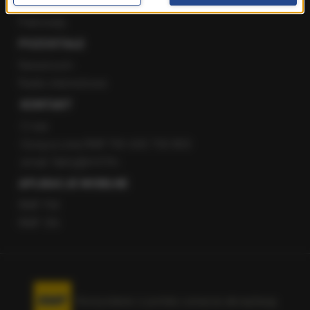
Staż w RMF24
Patronaty
POZOSTAŁE
Newsroom
Radio internetowe
KONTAKT
O nas
Gorąca Linia RMF FM: 600 700 800
email: fakty@rmf.fm
APLIKACJE MOBILNE
RMF FM
RMF ON
Korzystanie z portalu oznacza akceptację