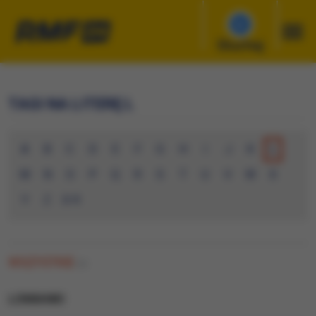
Słuchaj
TAGI NA LITERĘ L
A
B
C
D
E
F
G
H
I
J
K
L
M
N
O
P
Q
R
S
T
U
V
W
X
Y
Z
0-9
WSZYSTKIE
(0)
LOMIANKI