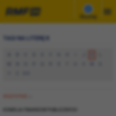
Słuchaj
TAGI NA LITERĘ K
A
B
C
D
E
F
G
H
I
J
K
L
M
N
O
P
Q
R
S
T
U
V
W
X
Y
Z
0-9
WSZYSTKIE
(0)
KOMISJA FINANSOW PUBLICZNYCH