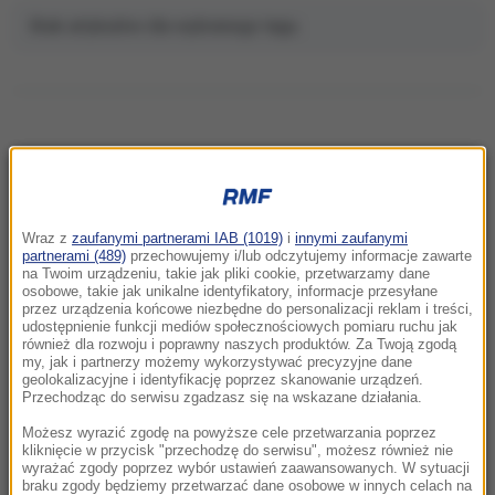
Brak artykułów dla wybranego tagu.
NAJNOWSZE
Wraz z
zaufanymi partnerami IAB (1019)
i
innymi zaufanymi
22:32
partnerami (489)
przechowujemy i/lub odczytujemy informacje zawarte
Hiszpania i Włochy na kursie kolizyjnym.
na Twoim urządzeniu, takie jak pliki cookie, przetwarzamy dane
osobowe, takie jak unikalne identyfikatory, informacje przesyłane
Spór o kontrole graniczne
przez urządzenia końcowe niezbędne do personalizacji reklam i treści,
udostępnienie funkcji mediów społecznościowych pomiaru ruchu jak
również dla rozwoju i poprawny naszych produktów. Za Twoją zgodą
21:41
my, jak i partnerzy możemy wykorzystywać precyzyjne dane
Alarm w Niemczech. Niezidentyfikowane
geolokalizacyjne i identyfikację poprzez skanowanie urządzeń.
drony przeleciały nad „stocznią Patriotów”
Przechodząc do serwisu zgadzasz się na wskazane działania.
Możesz wyrazić zgodę na powyższe cele przetwarzania poprzez
21:38
kliknięcie w przycisk "przechodzę do serwisu", możesz również nie
wyrażać zgody poprzez wybór ustawień zaawansowanych. W sytuacji
Pizza, słoneczna pogoda, Mateusz
braku zgody będziemy przetwarzać dane osobowe w innych celach na