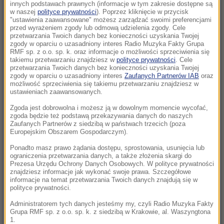
Morawiecki. Były premier spotkał się z
innych podstawach prawnych (informacje w tym zakresie dostępne są
w naszej
polityce prywatności
). Poprzez kliknięcie w przycisk
mieszkańcami Jagodna
"ustawienia zaawansowane" możesz zarządzać swoimi preferencjami
przed wyrażeniem zgody lub odmową udzielenia zgody. Cele
21:11
przetwarzania Twoich danych bez konieczności uzyskania Twojej
zgody w oparciu o uzasadniony interes Radio Muzyka Fakty Grupa
Senat USA przyjął ustawę o „piekielnych”
RMF sp. z o.o. sp. k. oraz informacje o możliwości sprzeciwienia się
sankcjach Grahama na Rosję i Iran
takiemu przetwarzaniu znajdziesz w
polityce prywatności
. Cele
przetwarzania Twoich danych bez konieczności uzyskania Twojej
zgody w oparciu o uzasadniony interes
Zaufanych Partnerów IAB
oraz
21:05
możliwość sprzeciwienia się takiemu przetwarzaniu znajdziesz w
Atak na nastolatka w Kamiennej Górze. Nowe
ustawieniach zaawansowanych.
informacje
Zgoda jest dobrowolna i możesz ją w dowolnym momencie wycofać,
zgoda będzie też podstawą przekazywania danych do naszych
Zaufanych Partnerów z siedzibą w państwach trzecich (poza
20:53
Europejskim Obszarem Gospodarczym).
Chciał dotrzeć do Ceuty na paralotni. Wpadł
do morza
Ponadto masz prawo żądania dostępu, sprostowania, usunięcia lub
ograniczenia przetwarzania danych, a także złożenia skargi do
Prezesa Urzędu Ochrony Danych Osobowych. W polityce prywatności
20:50
znajdziesz informacje jak wykonać swoje prawa. Szczegółowe
informacje na temat przetwarzania Twoich danych znajdują się w
Wyścig o Kraków nabiera tempa. Oto wyniki
polityce prywatności.
nowego sondażu
Administratorem tych danych jesteśmy my, czyli Radio Muzyka Fakty
Grupa RMF sp. z o.o. sp. k. z siedzibą w Krakowie, al. Waszyngtona
20:37
1.