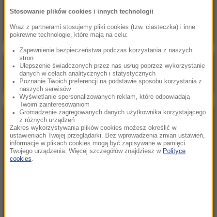
Skala nieprawidłowości na SOR-ach poraża.
Stosowanie plików cookies i innych technologii
Milionowe wypłaty, ponad stugodzinne dyżury
Wraz z partnerami stosujemy pliki cookies (tzw. ciasteczka) i inne
pokrewne technologie, które mają na celu:
Zapewnienie bezpieczeństwa podczas korzystania z naszych
stron
Poranna rozmowa w RMF FM
Ulepszenie świadczonych przez nas usług poprzez wykorzystanie
danych w celach analitycznych i statystycznych
Gościem Marcin Mastalerek
Poznanie Twoich preferencji na podstawie sposobu korzystania z
naszych serwisów
Wyświetlanie spersonalizowanych reklam, które odpowiadają
Twoim zainteresowaniom
Gromadzenie zagregowanych danych użytkownika korzystającego
NAJPOPULARNIEJSZE
z różnych urządzeń
Zakres wykorzystywania plików cookies możesz określić w
ustawieniach Twojej przeglądarki. Bez wprowadzenia zmian ustawień,
informacje w plikach cookies mogą być zapisywane w pamięci
Niedziela, 2 sierpnia 2026 (16:32)
Twojego urządzenia. Więcej szczegółów znajdziesz w
Polityce
Gdzie żyje się najlepiej? Oto raj dla emigrantów
cookies
.
Sobota, 1 sierpnia 2026 (15:39)
Sumy opanowały jezioro Garda. Włosi przygotowali
100 tys. euro dla tych, którzy je złowią