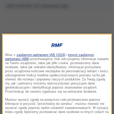
Brak artykułów dla wybranego tagu.
NAJNOWSZE
Wraz z
zaufanymi partnerami IAB (1019)
i
innymi zaufanymi
21:41
partnerami (489)
przechowujemy i/lub odczytujemy informacje zawarte
Alarm w Niemczech. Niezidentyfikowane
na Twoim urządzeniu, takie jak pliki cookie, przetwarzamy dane
osobowe, takie jak unikalne identyfikatory, informacje przesyłane
drony przeleciały nad „stocznią Patriotów”
przez urządzenia końcowe niezbędne do personalizacji reklam i treści,
udostępnienie funkcji mediów społecznościowych pomiaru ruchu jak
również dla rozwoju i poprawny naszych produktów. Za Twoją zgodą
21:38
my, jak i partnerzy możemy wykorzystywać precyzyjne dane
Pizza, słoneczna pogoda, Mateusz
geolokalizacyjne i identyfikację poprzez skanowanie urządzeń.
Morawiecki. Były premier spotkał się z
Przechodząc do serwisu zgadzasz się na wskazane działania.
mieszkańcami Jagodna
Możesz wyrazić zgodę na powyższe cele przetwarzania poprzez
kliknięcie w przycisk "przechodzę do serwisu", możesz również nie
wyrażać zgody poprzez wybór ustawień zaawansowanych. W sytuacji
21:11
braku zgody będziemy przetwarzać dane osobowe w innych celach na