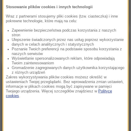
Pentagon opublikował partię akt o UFO. Wielki
Stosowanie plików cookies i innych technologii
trójkąt i relacja pilota
Wraz z partnerami stosujemy pliki cookies (tzw. ciasteczka) i inne
pokrewne technologie, które mają na celu:
Zapewnienie bezpieczeństwa podczas korzystania z naszych
stron
Poranna rozmowa w RMF FM
Ulepszenie świadczonych przez nas usług poprzez wykorzystanie
danych w celach analitycznych i statystycznych
Gościem Marcin Mastalerek
Poznanie Twoich preferencji na podstawie sposobu korzystania z
naszych serwisów
Wyświetlanie spersonalizowanych reklam, które odpowiadają
Twoim zainteresowaniom
Gromadzenie zagregowanych danych użytkownika korzystającego
NAJPOPULARNIEJSZE
z różnych urządzeń
Zakres wykorzystywania plików cookies możesz określić w
ustawieniach Twojej przeglądarki. Bez wprowadzenia zmian ustawień,
informacje w plikach cookies mogą być zapisywane w pamięci
Niedziela, 2 sierpnia 2026 (16:32)
Twojego urządzenia. Więcej szczegółów znajdziesz w
Polityce
Gdzie żyje się najlepiej? Oto raj dla emigrantów
cookies
.
Sobota, 1 sierpnia 2026 (15:39)
Sumy opanowały jezioro Garda. Włosi przygotowali
100 tys. euro dla tych, którzy je złowią