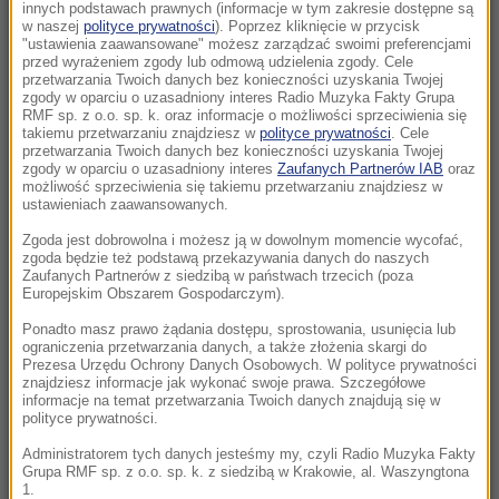
Senat USA przyjął ustawę o „piekielnych”
innych podstawach prawnych (informacje w tym zakresie dostępne są
w naszej
polityce prywatności
). Poprzez kliknięcie w przycisk
sankcjach Grahama na Rosję i Iran
"ustawienia zaawansowane" możesz zarządzać swoimi preferencjami
przed wyrażeniem zgody lub odmową udzielenia zgody. Cele
21:05
przetwarzania Twoich danych bez konieczności uzyskania Twojej
zgody w oparciu o uzasadniony interes Radio Muzyka Fakty Grupa
Atak nożownika na nastolatka w Kamiennej
RMF sp. z o.o. sp. k. oraz informacje o możliwości sprzeciwienia się
Górze. Trwa obława na sprawcę
takiemu przetwarzaniu znajdziesz w
polityce prywatności
. Cele
przetwarzania Twoich danych bez konieczności uzyskania Twojej
zgody w oparciu o uzasadniony interes
Zaufanych Partnerów IAB
oraz
20:53
możliwość sprzeciwienia się takiemu przetwarzaniu znajdziesz w
Chciał dotrzeć do Ceuty na paralotni. Wpadł
ustawieniach zaawansowanych.
do morza
Zgoda jest dobrowolna i możesz ją w dowolnym momencie wycofać,
zgoda będzie też podstawą przekazywania danych do naszych
Zaufanych Partnerów z siedzibą w państwach trzecich (poza
20:50
Europejskim Obszarem Gospodarczym).
Wyścig o Kraków nabiera tempa. Oto wyniki
nowego sondażu
Ponadto masz prawo żądania dostępu, sprostowania, usunięcia lub
ograniczenia przetwarzania danych, a także złożenia skargi do
Prezesa Urzędu Ochrony Danych Osobowych. W polityce prywatności
20:37
znajdziesz informacje jak wykonać swoje prawa. Szczegółowe
informacje na temat przetwarzania Twoich danych znajdują się w
Skala nieprawidłowości na SOR-ach poraża.
polityce prywatności.
Milionowe wypłaty, ponad stugodzinne dyżury
Administratorem tych danych jesteśmy my, czyli Radio Muzyka Fakty
Grupa RMF sp. z o.o. sp. k. z siedzibą w Krakowie, al. Waszyngtona
20:35
1.