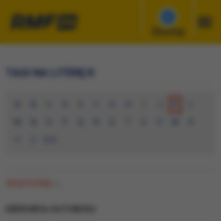
Słuchaj
TAGI NA LITERĘ K
A
B
C
D
E
F
G
H
I
J
K
L
M
N
O
P
Q
R
S
T
U
V
W
X
Y
Z
0-9
WSZYSTKIE
(0)
KIEROWCA AUTOBUSU