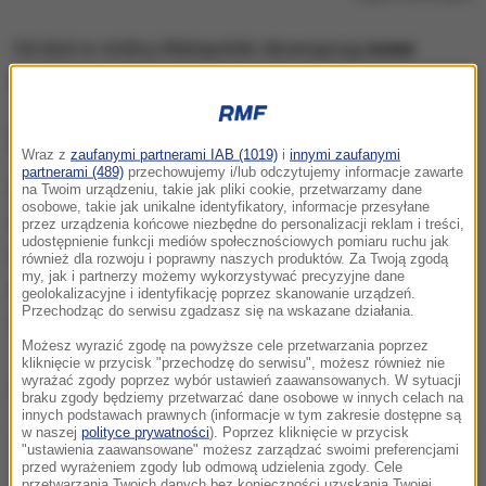
Od dziś w stolicy Małopolski obowiązują
nowe
rozkłady jazdy
.
25 autobusów mniej
Wraz z
zaufanymi partnerami IAB (1019)
i
innymi zaufanymi
partnerami (489)
przechowujemy i/lub odczytujemy informacje zawarte
Rzecznik krakowskiego MPK Marek Gancarczyk w
na Twoim urządzeniu, takie jak pliki cookie, przetwarzamy dane
osobowe, takie jak unikalne identyfikatory, informacje przesyłane
rozmowie z reporterem RMF FM Markiem Wiosło
przez urządzenia końcowe niezbędne do personalizacji reklam i treści,
udostępnienie funkcji mediów społecznościowych pomiaru ruchu jak
mówił, że
na ulice Krakowa wyjechało o 25
również dla rozwoju i poprawny naszych produktów. Za Twoją zgodą
my, jak i partnerzy możemy wykorzystywać precyzyjne dane
autobusów mniej
niż według przedwakacyjnego
geolokalizacyjne i identyfikację poprzez skanowanie urządzeń.
Przechodząc do serwisu zgadzasz się na wskazane działania.
rozkładu jazdy.
Możesz wyrazić zgodę na powyższe cele przetwarzania poprzez
kliknięcie w przycisk "przechodzę do serwisu", możesz również nie
wyrażać zgody poprzez wybór ustawień zaawansowanych. W sytuacji
Dalsza część artykułu pod materiałem video:
braku zgody będziemy przetwarzać dane osobowe w innych celach na
innych podstawach prawnych (informacje w tym zakresie dostępne są
w naszej
polityce prywatności
). Poprzez kliknięcie w przycisk
"ustawienia zaawansowane" możesz zarządzać swoimi preferencjami
przed wyrażeniem zgody lub odmową udzielenia zgody. Cele
przetwarzania Twoich danych bez konieczności uzyskania Twojej