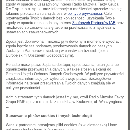
zgody w oparciu o uzasadniony interes Radio Muzyka Fakty Grupa
RMF sp. z o.o. sp. k. oraz informacje o możliwości sprzeciwienia się
takiemu przetwarzaniu znajdziesz w
polityce prywatności
. Cele
przetwarzania Twoich danych bez konieczności uzyskania Twojej
zgody w oparciu o uzasadniony interes
Zaufanych Partnerów IAB
oraz
możliwość sprzeciwienia się takiemu przetwarzaniu znajdziesz w
ustawieniach zaawansowanych.
Zgoda jest dobrowolna i możesz ją w dowolnym momencie wycofać,
zgoda będzie też podstawą przekazywania danych do naszych
Zaufanych Partnerów z siedzibą w państwach trzecich (poza
Europejskim Obszarem Gospodarczym).
Ponadto masz prawo żądania dostępu, sprostowania, usunięcia lub
Zmiany w rozkładach jazdy wynikają również z
ograniczenia przetwarzania danych, a także złożenia skargi do
Prezesa Urzędu Ochrony Danych Osobowych. W polityce prywatności
otwarcia Trasy Łagiewnickiej oraz zakończeniu
znajdziesz informacje jak wykonać swoje prawa. Szczegółowe
informacje na temat przetwarzania Twoich danych znajdują się w
głównych prac na rondzie Matecznego
. Kolejne
polityce prywatności.
zmiany rozkładów jazdy zaplanowane są na
Administratorem tych danych jesteśmy my, czyli Radio Muzyka Fakty
Grupa RMF sp. z o.o. sp. k. z siedzibą w Krakowie, al. Waszyngtona
początku października.
1.
Stosowanie plików cookies i innych technologii
Co dla pasażerów oznacza brak
Wraz z partnerami stosujemy pliki cookies (tzw. ciasteczka) i inne
kierowców?
pokrewne technologie, które mają na celu: