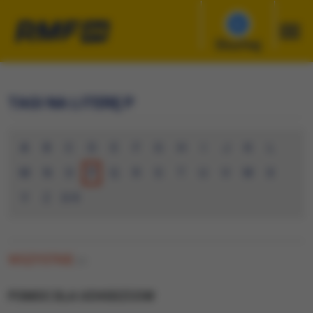
Słuchaj
TAGI NA LITERĘ P
A
B
C
D
E
F
G
H
I
J
K
L
M
N
O
P
Q
R
S
T
U
V
W
X
Y
Z
0-9
WSZYSTKIE
(0)
POMOC DLA UCHODZCOW