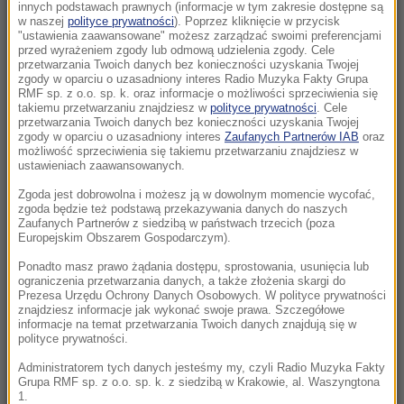
Nietypowe ataki na Majorce
innych podstawach prawnych (informacje w tym zakresie dostępne są
w naszej
polityce prywatności
). Poprzez kliknięcie w przycisk
"ustawienia zaawansowane" możesz zarządzać swoimi preferencjami
06:54
przed wyrażeniem zgody lub odmową udzielenia zgody. Cele
Kraków w światowej czołówce prestiżowego
przetwarzania Twoich danych bez konieczności uzyskania Twojej
zgody w oparciu o uzasadniony interes Radio Muzyka Fakty Grupa
rankingu. Pokonał Paryż i Kopenhagę
RMF sp. z o.o. sp. k. oraz informacje o możliwości sprzeciwienia się
takiemu przetwarzaniu znajdziesz w
polityce prywatności
. Cele
przetwarzania Twoich danych bez konieczności uzyskania Twojej
06:52
zgody w oparciu o uzasadniony interes
Zaufanych Partnerów IAB
oraz
Gigantyczne pożary w Kanadzie. Tysiące osób
możliwość sprzeciwienia się takiemu przetwarzaniu znajdziesz w
ewakuowanych, płomienie sięgają 60 metrów
ustawieniach zaawansowanych.
Zgoda jest dobrowolna i możesz ją w dowolnym momencie wycofać,
06:28
zgoda będzie też podstawą przekazywania danych do naszych
Wojna USA z Iranem otwiera „okno okazji” dla
Zaufanych Partnerów z siedzibą w państwach trzecich (poza
Europejskim Obszarem Gospodarczym).
Rosji i Chin. Kurczą się zapasy pocisków
Ponadto masz prawo żądania dostępu, sprostowania, usunięcia lub
ograniczenia przetwarzania danych, a także złożenia skargi do
02:15
Prezesa Urzędu Ochrony Danych Osobowych. W polityce prywatności
Nosisz soczewki kontaktowe i pływasz w
znajdziesz informacje jak wykonać swoje prawa. Szczegółowe
informacje na temat przetwarzania Twoich danych znajdują się w
morzu? Dramatyczny powrót z egzotycznych
polityce prywatności.
wakacji
Administratorem tych danych jesteśmy my, czyli Radio Muzyka Fakty
Grupa RMF sp. z o.o. sp. k. z siedzibą w Krakowie, al. Waszyngtona
22:46
1.