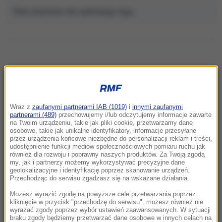
Brak artykułów dla wybranego tagu.
NAJNOWSZE
Wraz z
zaufanymi partnerami IAB (1019)
i
innymi zaufanymi
07:35
partnerami (489)
przechowujemy i/lub odczytujemy informacje zawarte
Zatrzymania po kryzysie migracyjnym. Duże
na Twoim urządzeniu, takie jak pliki cookie, przetwarzamy dane
osobowe, takie jak unikalne identyfikatory, informacje przesyłane
ryzyko kolejnego szturmu na granice Ceuty
przez urządzenia końcowe niezbędne do personalizacji reklam i treści,
udostępnienie funkcji mediów społecznościowych pomiaru ruchu jak
również dla rozwoju i poprawny naszych produktów. Za Twoją zgodą
07:28
my, jak i partnerzy możemy wykorzystywać precyzyjne dane
„Wstydź się”. Posłanka wpadła w szał i
geolokalizacyjne i identyfikację poprzez skanowanie urządzeń.
obrzuciła premiera jajkami
Przechodząc do serwisu zgadzasz się na wskazane działania.
Możesz wyrazić zgodę na powyższe cele przetwarzania poprzez
07:21
kliknięcie w przycisk "przechodzę do serwisu", możesz również nie
wyrażać zgody poprzez wybór ustawień zaawansowanych. W sytuacji
Turyści uciekają z wody, ryby gryzą do krwi.
braku zgody będziemy przetwarzać dane osobowe w innych celach na