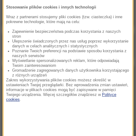
Pentagon odsuwa ważnego generała.
Stosowanie plików cookies i innych technologii
Dowodził operacjami w Europie
Wraz z partnerami stosujemy pliki cookies (tzw. ciasteczka) i inne
pokrewne technologie, które mają na celu:
Zapewnienie bezpieczeństwa podczas korzystania z naszych
stron
Poranna rozmowa w RMF FM
Ulepszenie świadczonych przez nas usług poprzez wykorzystanie
danych w celach analitycznych i statystycznych
Gościem Marcin Mastalerek
Poznanie Twoich preferencji na podstawie sposobu korzystania z
naszych serwisów
Wyświetlanie spersonalizowanych reklam, które odpowiadają
Twoim zainteresowaniom
Gromadzenie zagregowanych danych użytkownika korzystającego
NAJPOPULARNIEJSZE
z różnych urządzeń
Zakres wykorzystywania plików cookies możesz określić w
ustawieniach Twojej przeglądarki. Bez wprowadzenia zmian ustawień,
informacje w plikach cookies mogą być zapisywane w pamięci
Sobota, 8 sierpnia 2026 (11:47)
Twojego urządzenia. Więcej szczegółów znajdziesz w
Polityce
Czekaliśmy na to aż 27 lat. 12 sierpnia 2026 roku
cookies
.
przejdzie do historii
Niedziela, 2 sierpnia 2026 (16:32)
Gdzie żyje się najlepiej? Oto raj dla emigrantów