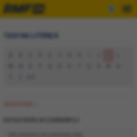
TAGI NA LITERĘ K
A
B
C
D
E
F
G
H
I
J
K
L
M
N
O
P
Q
R
S
T
U
V
W
X
Y
Z
0-9
WSZYSTKIE
(0)
KATASTROFA W CZARNOBYLU
Brak artykułów dla wybranego tagu.