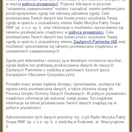
w naszej
polityce prywatności
). Poprzez kliknięcie w przycisk
17:05
"ustawienia zaawansowane" możesz zarządzać swoimi preferencjami
Litwa ostrzega przed prowokacją Rosji
przed wyrażeniem zgody lub odmową udzielenia zgody. Cele
przetwarzania Twoich danych bez konieczności uzyskania Twojej
zgody w oparciu o uzasadniony interes Radio Muzyka Fakty Grupa
16:55
RMF sp. z o.o. sp. k. oraz informacje o możliwości sprzeciwienia się
Kiedy jeść jajka, by schudnąć? Zaskakujące
takiemu przetwarzaniu znajdziesz w
polityce prywatności
. Cele
przetwarzania Twoich danych bez konieczności uzyskania Twojej
efekty wyboru odpowiedniej pory
zgody w oparciu o uzasadniony interes
Zaufanych Partnerów IAB
oraz
możliwość sprzeciwienia się takiemu przetwarzaniu znajdziesz w
16:35
ustawieniach zaawansowanych.
Tragedia na drodze w Świętokrzyskiem.
Zgoda jest dobrowolna i możesz ją w dowolnym momencie wycofać,
Jedna osoba nie żyje
zgoda będzie też podstawą przekazywania danych do naszych
Zaufanych Partnerów z siedzibą w państwach trzecich (poza
Europejskim Obszarem Gospodarczym).
16:34
Znaleziono niewybuch. Utrudnienia w ścisłym
Ponadto masz prawo żądania dostępu, sprostowania, usunięcia lub
ograniczenia przetwarzania danych, a także złożenia skargi do
centrum Warszawy
Prezesa Urzędu Ochrony Danych Osobowych. W polityce prywatności
znajdziesz informacje jak wykonać swoje prawa. Szczegółowe
informacje na temat przetwarzania Twoich danych znajdują się w
15:55
polityce prywatności.
Ważna ukraińska urzędniczka podejrzana o
zatajenie majątku
Administratorem tych danych jesteśmy my, czyli Radio Muzyka Fakty
Grupa RMF sp. z o.o. sp. k. z siedzibą w Krakowie, al. Waszyngtona
1.