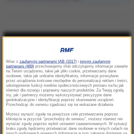
NAJNOWSZE
17:52
Wraz z
zaufanymi partnerami IAB (1017)
i
innymi zaufanymi
Atak izraelskich osadników na palestyńską
partnerami (489)
przechowujemy i/lub odczytujemy informacje zawarte
na Twoim urządzeniu, takie jak pliki cookie, przetwarzamy dane
wieś. Są ranni, spalono domy
osobowe, takie jak unikalne identyfikatory, informacje przesyłane
przez urządzenia końcowe niezbędne do personalizacji reklam i treści,
17:40
udostępnienie funkcji mediów społecznościowych pomiaru ruchu jak
również dla rozwoju i poprawny naszych produktów. Za Twoją zgodą
Ostry komunikat korsykańskich separatystów.
my, jak i partnerzy możemy wykorzystywać precyzyjne dane
Grożą osadnikom
geolokalizacyjne i identyfikację poprzez skanowanie urządzeń.
Przechodząc do serwisu zgadzasz się na wskazane działania.
17:17
Możesz wyrazić zgodę na powyższe cele przetwarzania poprzez
Grad miał nawet 7 cm średnicy. Potężne burze
kliknięcie w przycisk "przechodzę do serwisu", możesz również nie
wyrażać zgody poprzez wybór ustawień zaawansowanych. W sytuacji
nad Warmią i Mazurami
braku zgody będziemy przetwarzać dane osobowe w innych celach na
innych podstawach prawnych (informacje w tym zakresie dostępne są