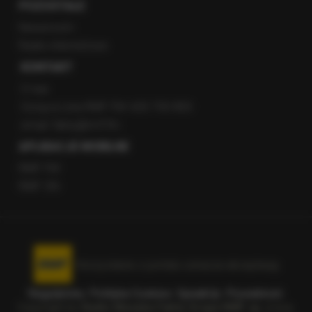
POZOSTAŁE
Newsroom
Radio internetowe
KONTAKT
O nas
Gorąca Linia RMF FM: 600 700 800
email: fakty@rmf.fm
APLIKACJE MOBILNE
RMF FM
RMF ON
Korzystanie z portalu oznacza akceptację
Regulaminu
.
Polityka Cookies
.
SpeakUp
.
Prywatność
.
Copyright by
Radio Muzyka Fakty Grupa RMF sp. z o.o.