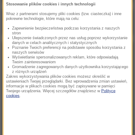
Stosowanie plików cookies i innych technologii
Wraz z partnerami stosujemy pliki cookies (tzw. ciasteczka) i inne
Poranna rozmowa w RMF FM
pokrewne technologie, które mają na celu:
Gościem Marcin Mastalerek
Zapewnienie bezpieczeństwa podczas korzystania z naszych
stron
Ulepszenie świadczonych przez nas usług poprzez wykorzystanie
danych w celach analitycznych i statystycznych
Poznanie Twoich preferencji na podstawie sposobu korzystania z
NAJPOPULARNIEJSZE
naszych serwisów
Wyświetlanie spersonalizowanych reklam, które odpowiadają
Twoim zainteresowaniom
Niedziela, 2 sierpnia 2026 (16:32)
Gromadzenie zagregowanych danych użytkownika korzystającego
z różnych urządzeń
Gdzie żyje się najlepiej? Oto raj dla emigrantów
Zakres wykorzystywania plików cookies możesz określić w
ustawieniach Twojej przeglądarki. Bez wprowadzenia zmian ustawień,
informacje w plikach cookies mogą być zapisywane w pamięci
Twojego urządzenia. Więcej szczegółów znajdziesz w
Polityce
Sobota, 1 sierpnia 2026 (15:39)
cookies
.
Sumy opanowały jezioro Garda. Włosi przygotowali
100 tys. euro dla tych, którzy je złowią
Niedziela, 2 sierpnia 2026 (05:13)
Włosi zachwyceni polskimi turystami. W tym