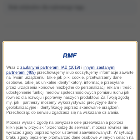
Brak artykułów dla wybranego tagu.
NAJNOWSZE
Wraz z
zaufanymi partnerami IAB (1019)
i
innymi zaufanymi
13:38
partnerami (489)
przechowujemy i/lub odczytujemy informacje zawarte
Nadchodzi rewolucja w szczepieniach?
na Twoim urządzeniu, takie jak pliki cookie, przetwarzamy dane
osobowe, takie jak unikalne identyfikatory, informacje przesyłane
Zaskakujące wyniki badań naukowców
przez urządzenia końcowe niezbędne do personalizacji reklam i treści,
udostępnienie funkcji mediów społecznościowych pomiaru ruchu jak
również dla rozwoju i poprawny naszych produktów. Za Twoją zgodą
13:14
my, jak i partnerzy możemy wykorzystywać precyzyjne dane
Puma grasuje pod Ciechanowem? Pilny
geolokalizacyjne i identyfikację poprzez skanowanie urządzeń.
komunikat
Przechodząc do serwisu zgadzasz się na wskazane działania.
Możesz wyrazić zgodę na powyższe cele przetwarzania poprzez
13:11
kliknięcie w przycisk "przechodzę do serwisu", możesz również nie
wyrażać zgody poprzez wybór ustawień zaawansowanych. W sytuacji
Karambol na S3. Siedem pojazdów zderzyło
braku zgody będziemy przetwarzać dane osobowe w innych celach na