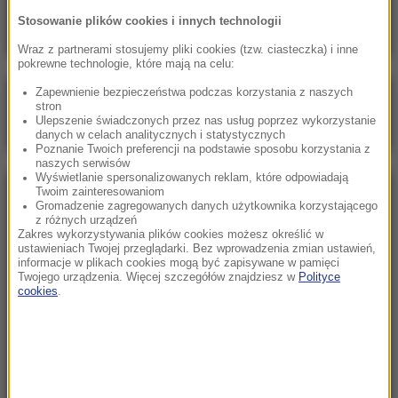
kilku krajach Europy
Stosowanie plików cookies i innych technologii
Wraz z partnerami stosujemy pliki cookies (tzw. ciasteczka) i inne
pokrewne technologie, które mają na celu:
Zapewnienie bezpieczeństwa podczas korzystania z naszych
Poranna rozmowa w RMF FM
stron
Ulepszenie świadczonych przez nas usług poprzez wykorzystanie
Gościem Katarzyna Pełczyńska-Nałęcz
danych w celach analitycznych i statystycznych
Poznanie Twoich preferencji na podstawie sposobu korzystania z
naszych serwisów
Wyświetlanie spersonalizowanych reklam, które odpowiadają
Twoim zainteresowaniom
NAJPOPULARNIEJSZE
Gromadzenie zagregowanych danych użytkownika korzystającego
z różnych urządzeń
Zakres wykorzystywania plików cookies możesz określić w
Sobota, 8 sierpnia 2026 (11:47)
ustawieniach Twojej przeglądarki. Bez wprowadzenia zmian ustawień,
informacje w plikach cookies mogą być zapisywane w pamięci
Czekaliśmy na to aż 27 lat. 12 sierpnia 2026 roku
Twojego urządzenia. Więcej szczegółów znajdziesz w
Polityce
przejdzie do historii
cookies
.
Sroda, 5 sierpnia 2026 (09:33)
Pracowali w polu, gdy nadeszła burza. Nie żyje 14
osób