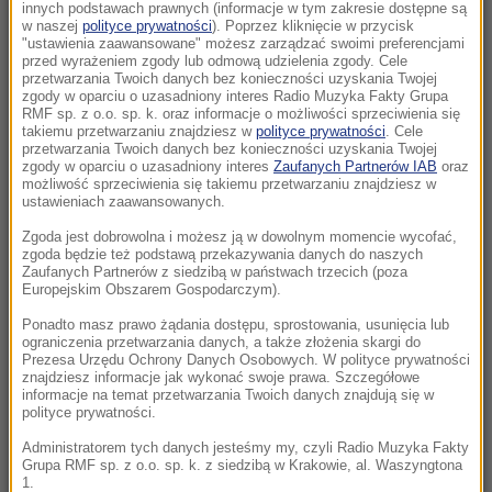
się pod Szczecinem
innych podstawach prawnych (informacje w tym zakresie dostępne są
w naszej
polityce prywatności
). Poprzez kliknięcie w przycisk
"ustawienia zaawansowane" możesz zarządzać swoimi preferencjami
13:02
przed wyrażeniem zgody lub odmową udzielenia zgody. Cele
Olga Tokarczuk robi furorę na Wyspach.
przetwarzania Twoich danych bez konieczności uzyskania Twojej
zgody w oparciu o uzasadniony interes Radio Muzyka Fakty Grupa
Książka pisarki trafiła na listę wszech czasów
RMF sp. z o.o. sp. k. oraz informacje o możliwości sprzeciwienia się
takiemu przetwarzaniu znajdziesz w
polityce prywatności
. Cele
przetwarzania Twoich danych bez konieczności uzyskania Twojej
12:50
zgody w oparciu o uzasadniony interes
Zaufanych Partnerów IAB
oraz
Afera z pieniędzmi dla powodzian. Działaczka
możliwość sprzeciwienia się takiemu przetwarzaniu znajdziesz w
KO zawieszona
ustawieniach zaawansowanych.
Zgoda jest dobrowolna i możesz ją w dowolnym momencie wycofać,
12:46
zgoda będzie też podstawą przekazywania danych do naszych
Niepokojące doniesienia ukraińskiego
Zaufanych Partnerów z siedzibą w państwach trzecich (poza
Europejskim Obszarem Gospodarczym).
wywiadu. Fabryki pracują pełną parą
Ponadto masz prawo żądania dostępu, sprostowania, usunięcia lub
ograniczenia przetwarzania danych, a także złożenia skargi do
12:45
Prezesa Urzędu Ochrony Danych Osobowych. W polityce prywatności
Nocny zakaz sprzedaży alkoholu na terenie
znajdziesz informacje jak wykonać swoje prawa. Szczegółowe
informacje na temat przetwarzania Twoich danych znajdują się w
całej Polski. Jest ponadpartyjna zgoda
polityce prywatności.
12:44
Administratorem tych danych jesteśmy my, czyli Radio Muzyka Fakty
Grupa RMF sp. z o.o. sp. k. z siedzibą w Krakowie, al. Waszyngtona
Nazista mógł zostać ojcem setek dzieci w
1.