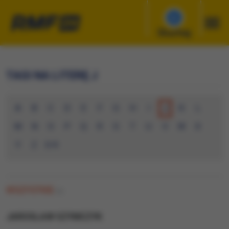
Słuchaj
TAGI NA LITERĘ J
A
B
C
D
E
F
G
H
I
J
K
L
M
N
O
P
Q
R
S
T
U
V
W
X
Y
Z
0-9
WSZYSTKIE
(0)
JAROSLAW SZYMCZYK