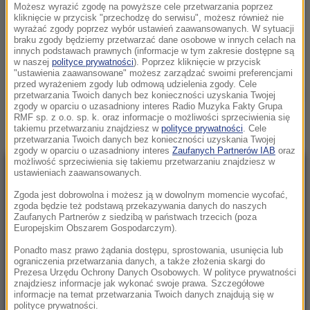
POLICJA I SANEPID ZAJMĄ SIĘ POŻAREM W ISTEBNEJ. DOM BYŁ
Możesz wyrazić zgodę na powyższe cele przetwarzania poprzez
kliknięcie w przycisk "przechodzę do serwisu", możesz również nie
WYNAJĘTY, BYŁO W NIM 19 OSÓB
wyrażać zgody poprzez wybór ustawień zaawansowanych. W sytuacji
braku zgody będziemy przetwarzać dane osobowe w innych celach na
SOBOTA, 2 STYCZNIA 2021 (12:35)
innych podstawach prawnych (informacje w tym zakresie dostępne są
w naszej
polityce prywatności
). Poprzez kliknięcie w przycisk
ISTEBNA
"ustawienia zaawansowane" możesz zarządzać swoimi preferencjami
przed wyrażeniem zgody lub odmową udzielenia zgody. Cele
Zobacz więcej »
przetwarzania Twoich danych bez konieczności uzyskania Twojej
zgody w oparciu o uzasadniony interes Radio Muzyka Fakty Grupa
RMF sp. z o.o. sp. k. oraz informacje o możliwości sprzeciwienia się
takiemu przetwarzaniu znajdziesz w
polityce prywatności
. Cele
przetwarzania Twoich danych bez konieczności uzyskania Twojej
zgody w oparciu o uzasadniony interes
Zaufanych Partnerów IAB
oraz
możliwość sprzeciwienia się takiemu przetwarzaniu znajdziesz w
ustawieniach zaawansowanych.
NAJNOWSZE
Zgoda jest dobrowolna i możesz ją w dowolnym momencie wycofać,
zgoda będzie też podstawą przekazywania danych do naszych
20:56
Zaufanych Partnerów z siedzibą w państwach trzecich (poza
Dunaj znowu płynie. Drugi blok elektrowni
Europejskim Obszarem Gospodarczym).
jądrowej w Paksu zwiększa moc
Ponadto masz prawo żądania dostępu, sprostowania, usunięcia lub
ograniczenia przetwarzania danych, a także złożenia skargi do
Prezesa Urzędu Ochrony Danych Osobowych. W polityce prywatności
20:51
znajdziesz informacje jak wykonać swoje prawa. Szczegółowe
Deszczówka zamiast klimatyzacji: Przełom w
informacje na temat przetwarzania Twoich danych znajdują się w
polityce prywatności.
walce z upałami?