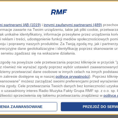
i partnerami IAB (1019)
i
innymi zaufanymi partnerami (489)
przechow
ormacje zawarte na Twoim urządzeniu, takie jak pliki cookie, przetwar
jak unikalne identyfikatory, informacje przesyłane przez urządzenia k
i reklam i treści, udostępnienie funkcji mediów społecznościowych pom
woju i poprawny naszych produktów. Za Twoją zgodą my, jak i partner
recyzyjne dane geolokalizacyjne i identyfikację poprzez skanowanie u
serwisu zgadzasz się na wskazane działania.
zgodę na powyższe cele przetwarzania poprzez kliknięcie w przycisk 
z również nie wyrażać zgody poprzez wybór ustawień zaawansowanych
dziemy przetwarzać dane osobowe w innych celach na innych podsta
ym zakresie dostępne są w naszej
polityce prywatności
). Poprzez kliknię
awansowane" możesz zarządzać swoimi preferencjami przed wyrażenie
ia zgody. Cele przetwarzania Twoich danych bez konieczności uzyska
 o uzasadniony interes Radio Muzyka Fakty Grupa RMF sp. z o.o. sp. k
żliwości sprzeciwienia się takiemu przetwarzaniu znajdziesz w
polityce
nia Twoich danych bez konieczności uzyskania Twojej zgody w oparci
ch Partnerów IAB
oraz możliwość sprzeciwienia się takiemu przetwarza
IENIA ZAAWANSOWANE
PRZEJDŹ DO SERW
aawansowanych.