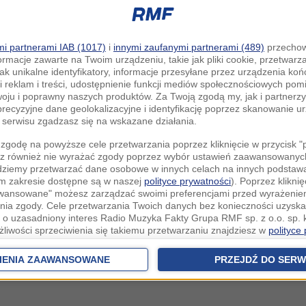
i partnerami IAB (1017)
i
innymi zaufanymi partnerami (489)
przechow
ormacje zawarte na Twoim urządzeniu, takie jak pliki cookie, przetwar
jak unikalne identyfikatory, informacje przesyłane przez urządzenia k
i reklam i treści, udostępnienie funkcji mediów społecznościowych pom
woju i poprawny naszych produktów. Za Twoją zgodą my, jak i partner
recyzyjne dane geolokalizacyjne i identyfikację poprzez skanowanie u
serwisu zgadzasz się na wskazane działania.
zgodę na powyższe cele przetwarzania poprzez kliknięcie w przycisk 
z również nie wyrażać zgody poprzez wybór ustawień zaawansowanych
dziemy przetwarzać dane osobowe w innych celach na innych podsta
ym zakresie dostępne są w naszej
polityce prywatności
). Poprzez kliknię
awansowane" możesz zarządzać swoimi preferencjami przed wyrażenie
ia zgody. Cele przetwarzania Twoich danych bez konieczności uzyska
 o uzasadniony interes Radio Muzyka Fakty Grupa RMF sp. z o.o. sp. k
żliwości sprzeciwienia się takiemu przetwarzaniu znajdziesz w
polityce
nia Twoich danych bez konieczności uzyskania Twojej zgody w oparci
ch Partnerów IAB
oraz możliwość sprzeciwienia się takiemu przetwarza
IENIA ZAAWANSOWANE
PRZEJDŹ DO SERW
aawansowanych.
rowolna i możesz ją w dowolnym momencie wycofać, zgoda będzie też
anych do naszych Zaufanych Partnerów z siedzibą w państwach trzec