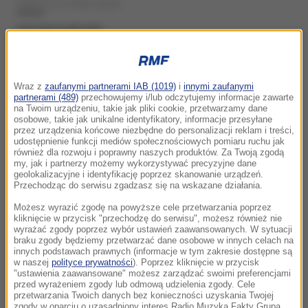
SOBOTA, 14 LUTEGO (20:33)
IGRZYSKA OLIMPIJSKIE
Wraz z
zaufanymi partnerami IAB (1019)
i
innymi zaufanymi
ZDYSKWALIFIKOWANY SKELETONISTA ODWOŁAŁ SIĘ OD DECYZJI
partnerami (489)
przechowujemy i/lub odczytujemy informacje zawarte
na Twoim urządzeniu, takie jak pliki cookie, przetwarzamy dane
MKOI. CAS ZDECYDOWAŁ
osobowe, takie jak unikalne identyfikatory, informacje przesyłane
PIĄTEK, 13 LUTEGO (20:14)
przez urządzenia końcowe niezbędne do personalizacji reklam i treści,
udostępnienie funkcji mediów społecznościowych pomiaru ruchu jak
również dla rozwoju i poprawny naszych produktów. Za Twoją zgodą
IGRZYSKA OLIMPIJSKIE
my, jak i partnerzy możemy wykorzystywać precyzyjne dane
geolokalizacyjne i identyfikację poprzez skanowanie urządzeń.
Przechodząc do serwisu zgadzasz się na wskazane działania.
Możesz wyrazić zgodę na powyższe cele przetwarzania poprzez
ZDJĘCIE, KTÓRE MOŻE KOSZTOWAĆ POLAKÓW IGRZYSKA. CIĄG
kliknięcie w przycisk "przechodzę do serwisu", możesz również nie
wyrażać zgody poprzez wybór ustawień zaawansowanych. W sytuacji
DALSZY AFERY Z FIRMĄ NOWROCKY
braku zgody będziemy przetwarzać dane osobowe w innych celach na
innych podstawach prawnych (informacje w tym zakresie dostępne są
PIĄTEK, 13 LUTEGO (13:03)
w naszej
polityce prywatności
). Poprzez kliknięcie w przycisk
"ustawienia zaawansowane" możesz zarządzać swoimi preferencjami
IGRZYSKA OLIMPIJSKIE
przed wyrażeniem zgody lub odmową udzielenia zgody. Cele
przetwarzania Twoich danych bez konieczności uzyskania Twojej
zgody w oparciu o uzasadniony interes Radio Muzyka Fakty Grupa