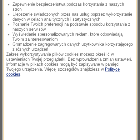
Zapewnienie bezpieczeństwa podczas korzystania z naszych
CZWARTEK, 12 LUTEGO (13:32)
stron
Ulepszenie świadczonych przez nas usług poprzez wykorzystanie
IGRZYSKA OLIMPIJSKIE
danych w celach analitycznych i statystycznych
Poznanie Twoich preferencji na podstawie sposobu korzystania z
naszych serwisów
Wyświetlanie spersonalizowanych reklam, które odpowiadają
Twoim zainteresowaniom
Gromadzenie zagregowanych danych użytkownika korzystającego
​INCYDENT Z ALKOHOLEM NA IGRZYSKACH. TRENER FIŃSKICH
z różnych urządzeń
SKOCZKÓW ODESŁANY DO DOMU
Zakres wykorzystywania plików cookies możesz określić w
ustawieniach Twojej przeglądarki. Bez wprowadzenia zmian ustawień,
CZWARTEK, 12 LUTEGO (13:00)
informacje w plikach cookies mogą być zapisywane w pamięci
Twojego urządzenia. Więcej szczegółów znajdziesz w
Polityce
IGRZYSKA OLIMPIJSKIE
cookies
.
KANADYJSCY HOKEIŚCI OPUSZCZAJĄ WIOSKĘ OLIMPIJSKĄ.
ZNAMY POWÓD
CZWARTEK, 12 LUTEGO (09:11)
IGRZYSKA OLIMPIJSKIE