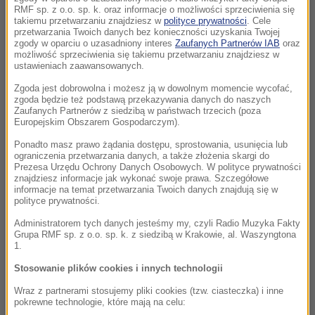
RMF sp. z o.o. sp. k. oraz informacje o możliwości sprzeciwienia się
takiemu przetwarzaniu znajdziesz w
polityce prywatności
. Cele
przetwarzania Twoich danych bez konieczności uzyskania Twojej
UCIEKŁ PRZED WOJNĄ, DZIŚ POWALCZY O MEDAL DLA POLSKI.
zgody w oparciu o uzasadniony interes
Zaufanych Partnerów IAB
oraz
NIEZWYKŁA HISTORIA SEMIRUNNIJA
możliwość sprzeciwienia się takiemu przetwarzaniu znajdziesz w
ustawieniach zaawansowanych.
PIĄTEK, 13 LUTEGO (10:00)
Zgoda jest dobrowolna i możesz ją w dowolnym momencie wycofać,
IGRZYSKA OLIMPIJSKIE
zgoda będzie też podstawą przekazywania danych do naszych
Zaufanych Partnerów z siedzibą w państwach trzecich (poza
Europejskim Obszarem Gospodarczym).
Ponadto masz prawo żądania dostępu, sprostowania, usunięcia lub
ograniczenia przetwarzania danych, a także złożenia skargi do
POSZUKIWANY OD 16 LAT SŁOWAK ZATRZYMANY. ZGUBIŁA GO
Prezesa Urzędu Ochrony Danych Osobowych. W polityce prywatności
znajdziesz informacje jak wykonać swoje prawa. Szczegółowe
MIŁOŚĆ DO HOKEJA
informacje na temat przetwarzania Twoich danych znajdują się w
PIĄTEK, 13 LUTEGO (09:25)
polityce prywatności.
Administratorem tych danych jesteśmy my, czyli Radio Muzyka Fakty
IGRZYSKA OLIMPIJSKIE
Grupa RMF sp. z o.o. sp. k. z siedzibą w Krakowie, al. Waszyngtona
1.
Stosowanie plików cookies i innych technologii
LINDSEY VONN POKAZAŁA ZDJĘCIA ZE SZPITALA. "SUKCES MA
Wraz z partnerami stosujemy pliki cookies (tzw. ciasteczka) i inne
pokrewne technologie, które mają na celu:
JUŻ INNE ZNACZENIE"