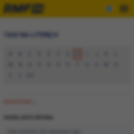
TAGI NA LITERĘ H
A
B
C
D
E
F
G
H
I
J
K
L
M
N
O
P
Q
R
S
T
U
V
W
X
Y
Z
0-9
WSZYSTKIE
(0)
HANDLARZE BRONIA
Brak artykułów dla wybranego tagu.