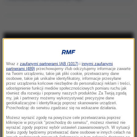
NAJNOWSZE
15:55
Wraz z
zaufanymi partnerami IAB (1017)
i
innymi zaufanymi
Ważna ukraińska urzędniczka podejrzana o
partnerami (489)
przechowujemy i/lub odczytujemy informacje zawarte
zatajenie majątku
na Twoim urządzeniu, takie jak pliki cookie, przetwarzamy dane
osobowe, takie jak unikalne identyfikatory, informacje przesyłane
przez urządzenia końcowe niezbędne do personalizacji reklam i treści,
15:47
udostępnienie funkcji mediów społecznościowych pomiaru ruchu jak
Prezydent wnioskował o referendum. Senat
również dla rozwoju i poprawny naszych produktów. Za Twoją zgodą
my, jak i partnerzy możemy wykorzystywać precyzyjne dane
drugi raz mówi „nie”
geolokalizacyjne i identyfikację poprzez skanowanie urządzeń.
Przechodząc do serwisu zgadzasz się na wskazane działania.
15:39
Możesz wyrazić zgodę na powyższe cele przetwarzania poprzez
PiS o deportacjach Ukraińców. „Będą mogli
kliknięcie w przycisk "przechodzę do serwisu", możesz również nie
wyrażać zgody poprzez wybór ustawień zaawansowanych. W sytuacji
walczyć za ojczyznę”
braku zgody będziemy przetwarzać dane osobowe w innych celach na