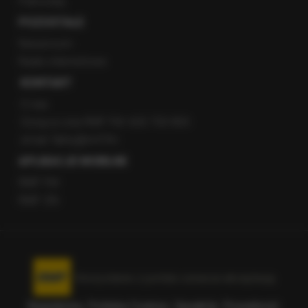
Patronaty
POZOSTAŁE
Newsroom
Radio internetowe
KONTAKT
O nas
Gorąca Linia RMF FM: 600 700 800
email: fakty@rmf.fm
APLIKACJE MOBILNE
RMF FM
RMF ON
Korzystanie z portalu oznacza akceptację
Regulaminu
.
Polityka Cookies
.
SpeakUp
.
Prywatność
.