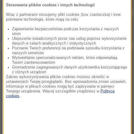
Stosowanie plików cookies i innych technologii
Wraz z partnerami stosujemy pliki cookies (tzw. ciasteczka) i inne
pokrewne technologie, które mają na celu:
Poranna rozmowa w RMF FM
Zapewnienie bezpieczeństwa podczas korzystania z naszych
Gościem Marcin Mastalerek
stron
Ulepszenie świadczonych przez nas usług poprzez wykorzystanie
danych w celach analitycznych i statystycznych
Poznanie Twoich preferencji na podstawie sposobu korzystania z
naszych serwisów
NAJPOPULARNIEJSZE
Wyświetlanie spersonalizowanych reklam, które odpowiadają
Twoim zainteresowaniom
Gromadzenie zagregowanych danych użytkownika korzystającego
z różnych urządzeń
Niedziela, 2 sierpnia 2026 (16:32)
Zakres wykorzystywania plików cookies możesz określić w
Gdzie żyje się najlepiej? Oto raj dla emigrantów
ustawieniach Twojej przeglądarki. Bez wprowadzenia zmian ustawień,
informacje w plikach cookies mogą być zapisywane w pamięci
Twojego urządzenia. Więcej szczegółów znajdziesz w
Polityce
cookies
.
Sobota, 1 sierpnia 2026 (15:39)
Sumy opanowały jezioro Garda. Włosi przygotowali
100 tys. euro dla tych, którzy je złowią
Niedziela, 2 sierpnia 2026 (05:13)