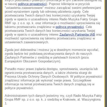
innych podstawach prawnych (informacje w tym zakresie dostępne są
15:34
w naszej
polityce prywatności
). Poprzez kliknięcie w przycisk
"ustawienia zaawansowane" możesz zarządzać swoimi preferencjami
47-latek utonął na żwirowni, 30-latek
przed wyrażeniem zgody lub odmową udzielenia zgody. Cele
poszukiwany. Dramat w Lubelskiem
przetwarzania Twoich danych bez konieczności uzyskania Twojej
zgody w oparciu o uzasadniony interes Radio Muzyka Fakty Grupa
RMF sp. z o.o. sp. k. oraz informacje o możliwości sprzeciwienia się
15:20
takiemu przetwarzaniu znajdziesz w
polityce prywatności
. Cele
Senat odrzuca kandydaturę dr. Mateusza
przetwarzania Twoich danych bez konieczności uzyskania Twojej
zgody w oparciu o uzasadniony interes
Zaufanych Partnerów IAB
oraz
Szpytmy na stanowisko prezesa IPN
możliwość sprzeciwienia się takiemu przetwarzaniu znajdziesz w
ustawieniach zaawansowanych.
15:16
Zgoda jest dobrowolna i możesz ją w dowolnym momencie wycofać,
Taksówkarz odpowie przed sądem za
zgoda będzie też podstawą przekazywania danych do naszych
molestowanie pasażerki
Zaufanych Partnerów z siedzibą w państwach trzecich (poza
Europejskim Obszarem Gospodarczym).
15:11
Ponadto masz prawo żądania dostępu, sprostowania, usunięcia lub
ograniczenia przetwarzania danych, a także złożenia skargi do
USA zwiększyły poziom wymiany informacji
Prezesa Urzędu Ochrony Danych Osobowych. W polityce prywatności
wywiadowczych z Ukrainą
znajdziesz informacje jak wykonać swoje prawa. Szczegółowe
informacje na temat przetwarzania Twoich danych znajdują się w
polityce prywatności.
15:08
Lazurowa woda po prostu zniknęła. Oto co
Administratorem tych danych jesteśmy my, czyli Radio Muzyka Fakty
Grupa RMF sp. z o.o. sp. k. z siedzibą w Krakowie, al. Waszyngtona
zostało z „polskich Malediwów”
1.