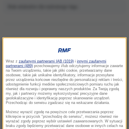
Brak artykułów dla wybranego tagu.
NAJNOWSZE
Wraz z
zaufanymi partnerami IAB (1019)
i
innymi zaufanymi
19:36
partnerami (489)
przechowujemy i/lub odczytujemy informacje zawarte
na Twoim urządzeniu, takie jak pliki cookie, przetwarzamy dane
Miliardowe szkody Orlenu. Byłym
osobowe, takie jak unikalne identyfikatory, informacje przesyłane
menadżerom grozi do 25 lat więzienia
przez urządzenia końcowe niezbędne do personalizacji reklam i treści,
udostępnienie funkcji mediów społecznościowych pomiaru ruchu jak
również dla rozwoju i poprawny naszych produktów. Za Twoją zgodą
19:16
my, jak i partnerzy możemy wykorzystywać precyzyjne dane
Sąd ponownie wstrzymuje inwestycję Trumpa.
geolokalizacyjne i identyfikację poprzez skanowanie urządzeń.
Przechodząc do serwisu zgadzasz się na wskazane działania.
Prezydent odpowiada
Możesz wyrazić zgodę na powyższe cele przetwarzania poprzez
19:15
kliknięcie w przycisk "przechodzę do serwisu", możesz również nie
wyrażać zgody poprzez wybór ustawień zaawansowanych. W sytuacji
Krwawa forsa dla dyktatora. Kim Dzong Un
braku zgody będziemy przetwarzać dane osobowe w innych celach na