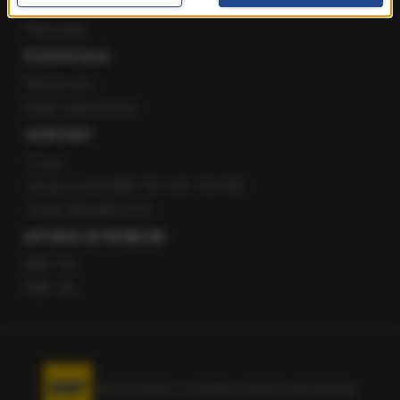
Staż w RMF24
Patronaty
POZOSTAŁE
Newsroom
Radio internetowe
KONTAKT
O nas
Gorąca Linia RMF FM: 600 700 800
email: fakty@rmf.fm
APLIKACJE MOBILNE
RMF FM
RMF ON
Korzystanie z portalu oznacza akceptację