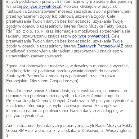
zarabia miliardy na wojnie Rosji
innych podstawach prawnych (informacje w tym zakresie dostępne są
w naszej
polityce prywatności
). Poprzez kliknięcie w przycisk
"ustawienia zaawansowane" możesz zarządzać swoimi preferencjami
18:54
przed wyrażeniem zgody lub odmową udzielenia zgody. Cele
Mówiła żartem, żyła z pasją. Warszawa
przetwarzania Twoich danych bez konieczności uzyskania Twojej
zgody w oparciu o uzasadniony interes Radio Muzyka Fakty Grupa
pożegna Igę Cembrzyńską
RMF sp. z o.o. sp. k. oraz informacje o możliwości sprzeciwienia się
takiemu przetwarzaniu znajdziesz w
polityce prywatności
. Cele
przetwarzania Twoich danych bez konieczności uzyskania Twojej
18:42
zgody w oparciu o uzasadniony interes
Zaufanych Partnerów IAB
oraz
Areszt po megapożarze pod Atenami.
możliwość sprzeciwienia się takiemu przetwarzaniu znajdziesz w
ustawieniach zaawansowanych.
Burmistrz wśród zatrzymanych
Zgoda jest dobrowolna i możesz ją w dowolnym momencie wycofać,
18:32
zgoda będzie też podstawą przekazywania danych do naszych
Zaufanych Partnerów z siedzibą w państwach trzecich (poza
Polka na czele Tour de France! Wielkie
Europejskim Obszarem Gospodarczym).
zwycięstwo na 7. etapie wyścigu
Ponadto masz prawo żądania dostępu, sprostowania, usunięcia lub
ograniczenia przetwarzania danych, a także złożenia skargi do
18:23
Prezesa Urzędu Ochrony Danych Osobowych. W polityce prywatności
AI zaprojektowała działającego wirusa. To
znajdziesz informacje jak wykonać swoje prawa. Szczegółowe
informacje na temat przetwarzania Twoich danych znajdują się w
dobra i zła wiadomość
polityce prywatności.
Administratorem tych danych jesteśmy my, czyli Radio Muzyka Fakty
18:11
Grupa RMF sp. z o.o. sp. k. z siedzibą w Krakowie, al. Waszyngtona
Ukraina uczci Jana Pawła II monetą. Hołd w
1.