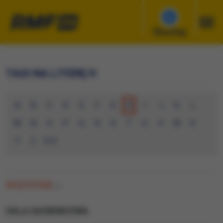
Słuchaj
TAGI NA LITERĘ H
A
B
C
D
E
F
G
H
I
J
K
L
M
N
O
P
Q
R
S
T
U
V
W
X
Y
Z
0-9
WSZYSTKIE
(0)
HALA GASIENICOWA