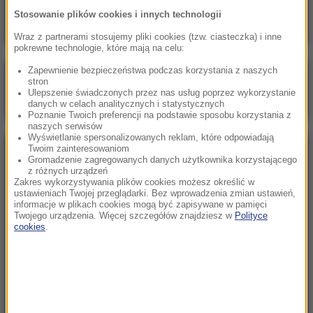
25 lat po historycznej wizycie
Stosowanie plików cookies i innych technologii
Wraz z partnerami stosujemy pliki cookies (tzw. ciasteczka) i inne
pokrewne technologie, które mają na celu:
Zapewnienie bezpieczeństwa podczas korzystania z naszych
Poranna rozmowa w RMF FM
stron
Ulepszenie świadczonych przez nas usług poprzez wykorzystanie
Gościem Marcin Mastalerek
danych w celach analitycznych i statystycznych
Poznanie Twoich preferencji na podstawie sposobu korzystania z
naszych serwisów
Wyświetlanie spersonalizowanych reklam, które odpowiadają
Twoim zainteresowaniom
NAJPOPULARNIEJSZE
Gromadzenie zagregowanych danych użytkownika korzystającego
z różnych urządzeń
Zakres wykorzystywania plików cookies możesz określić w
Niedziela, 2 sierpnia 2026 (16:32)
ustawieniach Twojej przeglądarki. Bez wprowadzenia zmian ustawień,
informacje w plikach cookies mogą być zapisywane w pamięci
Gdzie żyje się najlepiej? Oto raj dla emigrantów
Twojego urządzenia. Więcej szczegółów znajdziesz w
Polityce
cookies
.
Sobota, 1 sierpnia 2026 (15:39)
Sumy opanowały jezioro Garda. Włosi przygotowali
100 tys. euro dla tych, którzy je złowią