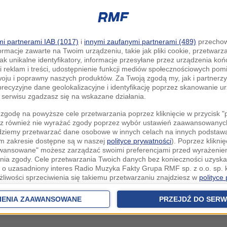
i partnerami IAB (1017)
i
innymi zaufanymi partnerami (489)
przechow
ormacje zawarte na Twoim urządzeniu, takie jak pliki cookie, przetwar
jak unikalne identyfikatory, informacje przesyłane przez urządzenia k
i reklam i treści, udostępnienie funkcji mediów społecznościowych pom
woju i poprawny naszych produktów. Za Twoją zgodą my, jak i partner
recyzyjne dane geolokalizacyjne i identyfikację poprzez skanowanie u
serwisu zgadzasz się na wskazane działania.
zgodę na powyższe cele przetwarzania poprzez kliknięcie w przycisk 
z również nie wyrażać zgody poprzez wybór ustawień zaawansowanych
dziemy przetwarzać dane osobowe w innych celach na innych podsta
ym zakresie dostępne są w naszej
polityce prywatności
). Poprzez kliknię
awansowane" możesz zarządzać swoimi preferencjami przed wyrażenie
ia zgody. Cele przetwarzania Twoich danych bez konieczności uzyska
 o uzasadniony interes Radio Muzyka Fakty Grupa RMF sp. z o.o. sp. k
żliwości sprzeciwienia się takiemu przetwarzaniu znajdziesz w
polityce
nia Twoich danych bez konieczności uzyskania Twojej zgody w oparci
ch Partnerów IAB
oraz możliwość sprzeciwienia się takiemu przetwarza
IENIA ZAAWANSOWANE
PRZEJDŹ DO SERW
aawansowanych.
rowolna i możesz ją w dowolnym momencie wycofać, zgoda będzie też