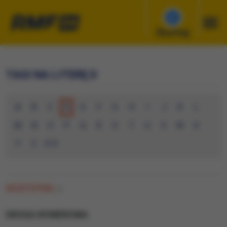
Słuchaj
TAGI NA LITERĘ D
A
B
C
D
E
F
G
H
I
J
K
L
M
N
O
P
Q
R
S
T
U
V
W
X
Y
Z
0-9
WSZYSTKIE
(9)
DROGA ROWEROWA