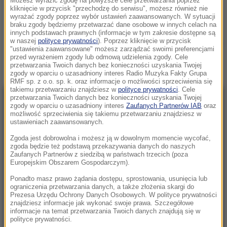
Możesz wyrazić zgodę na powyższe cele przetwarzania poprzez
NIEDZIELA, 19 LISTOPADA 2023 (17:35)
kliknięcie w przycisk "przechodzę do serwisu", możesz również nie
wyrażać zgody poprzez wybór ustawień zaawansowanych. W sytuacji
DROGA ROWEROWA
braku zgody będziemy przetwarzać dane osobowe w innych celach na
innych podstawach prawnych (informacje w tym zakresie dostępne są
w naszej
polityce prywatności
). Poprzez kliknięcie w przycisk
Zobacz więcej »
"ustawienia zaawansowane" możesz zarządzać swoimi preferencjami
przed wyrażeniem zgody lub odmową udzielenia zgody. Cele
przetwarzania Twoich danych bez konieczności uzyskania Twojej
zgody w oparciu o uzasadniony interes Radio Muzyka Fakty Grupa
RMF sp. z o.o. sp. k. oraz informacje o możliwości sprzeciwienia się
takiemu przetwarzaniu znajdziesz w
polityce prywatności
. Cele
przetwarzania Twoich danych bez konieczności uzyskania Twojej
NAJNOWSZE
zgody w oparciu o uzasadniony interes
Zaufanych Partnerów IAB
oraz
możliwość sprzeciwienia się takiemu przetwarzaniu znajdziesz w
ustawieniach zaawansowanych.
18:11
Zgoda jest dobrowolna i możesz ją w dowolnym momencie wycofać,
Ponad sto osób ewakuowano z hotelu w
zgoda będzie też podstawą przekazywania danych do naszych
Olsztynie. Zawaliła się ściana budynku
Zaufanych Partnerów z siedzibą w państwach trzecich (poza
Europejskim Obszarem Gospodarczym).
18:00
Ponadto masz prawo żądania dostępu, sprostowania, usunięcia lub
Dwoje dzieci topiło się w zbiorniku
ograniczenia przetwarzania danych, a także złożenia skargi do
Prezesa Urzędu Ochrony Danych Osobowych. W polityce prywatności
przeciwpożarowym
znajdziesz informacje jak wykonać swoje prawa. Szczegółowe
informacje na temat przetwarzania Twoich danych znajdują się w
polityce prywatności.
17:32