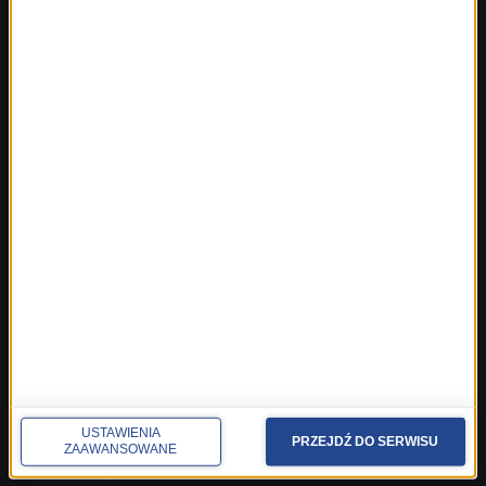
ROZMOWY W RMF FM
Najnowsze rozmowy w RMF FM
Rozmowa o 7:00 w RMF FM i Radiu RMF24
Poranna rozmowa w RMF FM
Popołudniowa rozmowa w RMF FM
Gość Krzysztofa Ziemca w RMF FM
Rozmowy w Radiu RMF24
SPOŁECZNOŚĆ
Facebook
Twitter
Instagram
YouTube
Kanały RSS
USTAWIENIA
PRZEJDŹ DO SERWISU
ZAAWANSOWANE
POLECANE