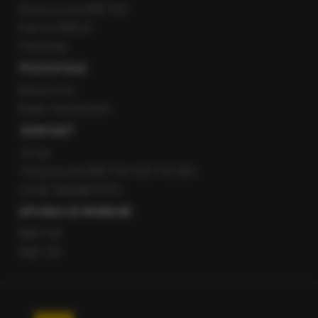
Gorąca Linia RMF FM
Staż w RMF24
Patronaty
POZOSTAŁE
Newsroom
Radio internetowe
KONTAKT
O nas
Gorąca Linia RMF FM: 600 700 800
email: fakty@rmf.fm
APLIKACJE MOBILNE
RMF FM
RMF ON