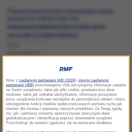
NOWA ŚCIEŻKA ROWEROWA W BIESZCZADACH. BĘDZIE
POŁĄCZONA ZE SZLAKIEM GREEN VELO
WTOREK, 10 MARCA (14:25)
DROGA ROWEROWA
NOWA DROGA ROWEROWA W ŁODZI JUŻ Z DZIURAMI!
Wraz z
zaufanymi partnerami IAB (1019)
i
innymi zaufanymi
partnerami (489)
przechowujemy i/lub odczytujemy informacje zawarte
ROWERZYŚCI W SZOKU
na Twoim urządzeniu, takie jak pliki cookie, przetwarzamy dane
osobowe, takie jak unikalne identyfikatory, informacje przesyłane
PIĄTEK, 21 MARCA 2025 (18:51)
przez urządzenia końcowe niezbędne do personalizacji reklam i treści,
udostępnienie funkcji mediów społecznościowych pomiaru ruchu jak
DROGA ROWEROWA
również dla rozwoju i poprawny naszych produktów. Za Twoją zgodą
my, jak i partnerzy możemy wykorzystywać precyzyjne dane
geolokalizacyjne i identyfikację poprzez skanowanie urządzeń.
Przechodząc do serwisu zgadzasz się na wskazane działania.
KATOWICE: POWSTANIE NOWA DROGA ROWEROWA