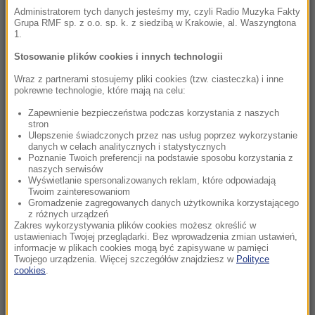
Pożar nad jeziorem Garda. Ewakuacja,
Administratorem tych danych jesteśmy my, czyli Radio Muzyka Fakty
Grupa RMF sp. z o.o. sp. k. z siedzibą w Krakowie, al. Waszyngtona
"przerażające sceny”
1.
17:31
Stosowanie plików cookies i innych technologii
Ognisko gruźlicy w warszawskiej placówce.
Wraz z partnerami stosujemy pliki cookies (tzw. ciasteczka) i inne
Dzieci objęte diagnostyką
pokrewne technologie, które mają na celu:
Zapewnienie bezpieczeństwa podczas korzystania z naszych
17:17
stron
Dunaj wysycha i odsłania nazistowskie wraki.
Ulepszenie świadczonych przez nas usług poprzez wykorzystanie
danych w celach analitycznych i statystycznych
W środku wciąż jest amunicja
Poznanie Twoich preferencji na podstawie sposobu korzystania z
naszych serwisów
Wyświetlanie spersonalizowanych reklam, które odpowiadają
17:09
Twoim zainteresowaniom
Protest przeciw fasiągom do Morskiego Oka.
Gromadzenie zagregowanych danych użytkownika korzystającego
Wozacy odpierają zarzuty
z różnych urządzeń
Zakres wykorzystywania plików cookies możesz określić w
ustawieniach Twojej przeglądarki. Bez wprowadzenia zmian ustawień,
17:05
informacje w plikach cookies mogą być zapisywane w pamięci
Twojego urządzenia. Więcej szczegółów znajdziesz w
Polityce
Oto nowy najdroższy kraj na świecie.
cookies
.
Turystyczny boom nakręca spiralę cen
16:38