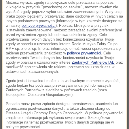
REGION NIE MA SOBIE RÓWNYCH
Możesz wyrazić zgodę na powyższe cele przetwarzania poprzez
kliknięcie w przycisk "przechodzę do serwisu", możesz również nie
PONIEDZIAŁEK, 20 LIPCA (09:49)
wyrażać zgody poprzez wybór ustawień zaawansowanych. W sytuacji
braku zgody będziemy przetwarzać dane osobowe w innych celach na
BIESZCZADY
innych podstawach prawnych (informacje w tym zakresie dostępne są
w naszej
polityce prywatności
). Poprzez kliknięcie w przycisk
Zobacz więcej »
"ustawienia zaawansowane" możesz zarządzać swoimi preferencjami
przed wyrażeniem zgody lub odmową udzielenia zgody. Cele
przetwarzania Twoich danych bez konieczności uzyskania Twojej
zgody w oparciu o uzasadniony interes Radio Muzyka Fakty Grupa
RMF sp. z o.o. sp. k. oraz informacje o możliwości sprzeciwienia się
takiemu przetwarzaniu znajdziesz w
polityce prywatności
. Cele
przetwarzania Twoich danych bez konieczności uzyskania Twojej
zgody w oparciu o uzasadniony interes
Zaufanych Partnerów IAB
oraz
NAJNOWSZE
możliwość sprzeciwienia się takiemu przetwarzaniu znajdziesz w
ustawieniach zaawansowanych.
06:30
Zgoda jest dobrowolna i możesz ją w dowolnym momencie wycofać,
zgoda będzie też podstawą przekazywania danych do naszych
„Na wciśnięcie guzika zrobią coming out”.
Zaufanych Partnerów z siedzibą w państwach trzecich (poza
Jeszcze kilku posłów dołączy do Rozwój
Europejskim Obszarem Gospodarczym).
Plus?
Ponadto masz prawo żądania dostępu, sprostowania, usunięcia lub
ograniczenia przetwarzania danych, a także złożenia skargi do
06:29
Prezesa Urzędu Ochrony Danych Osobowych. W polityce prywatności
znajdziesz informacje jak wykonać swoje prawa. Szczegółowe
"Lubię grać tym, co mam, ale też tym, czego
informacje na temat przetwarzania Twoich danych znajdują się w
mi brakuje". Vincent Cassel w specjalnej
polityce prywatności.