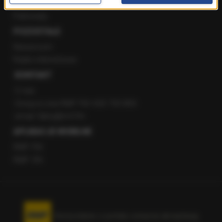
Staż w RMF24
Patronaty
POZOSTAŁE
Newsroom
Radio internetowe
KONTAKT
O nas
Gorąca Linia RMF FM: 600 700 800
email: fakty@rmf.fm
APLIKACJE MOBILNE
RMF FM
RMF ON
Korzystanie z portalu oznacza akceptację