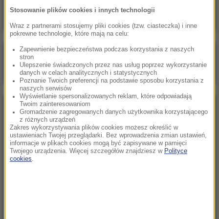
II. Symbol luksusu na sprzedaż
Stosowanie plików cookies i innych technologii
Wraz z partnerami stosujemy pliki cookies (tzw. ciasteczka) i inne
pokrewne technologie, które mają na celu:
Zapewnienie bezpieczeństwa podczas korzystania z naszych
Poranna rozmowa w RMF FM
stron
Ulepszenie świadczonych przez nas usług poprzez wykorzystanie
Gościem Marcin Mastalerek
danych w celach analitycznych i statystycznych
Poznanie Twoich preferencji na podstawie sposobu korzystania z
naszych serwisów
Wyświetlanie spersonalizowanych reklam, które odpowiadają
Twoim zainteresowaniom
NAJPOPULARNIEJSZE
Gromadzenie zagregowanych danych użytkownika korzystającego
z różnych urządzeń
Zakres wykorzystywania plików cookies możesz określić w
Sobota, 1 sierpnia 2026 (15:39)
ustawieniach Twojej przeglądarki. Bez wprowadzenia zmian ustawień,
informacje w plikach cookies mogą być zapisywane w pamięci
Sumy opanowały jezioro Garda. Włosi przygotowali
Twojego urządzenia. Więcej szczegółów znajdziesz w
Polityce
100 tys. euro dla tych, którzy je złowią
cookies
.
Niedziela, 2 sierpnia 2026 (16:32)
Gdzie żyje się najlepiej? Oto raj dla emigrantów