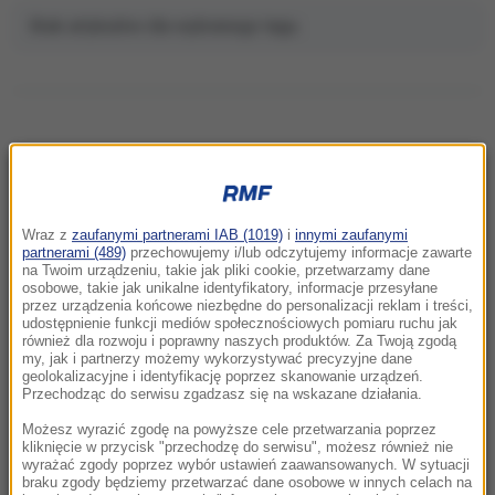
Brak artykułów dla wybranego tagu.
NAJNOWSZE
Wraz z
zaufanymi partnerami IAB (1019)
i
innymi zaufanymi
18:11
partnerami (489)
przechowujemy i/lub odczytujemy informacje zawarte
na Twoim urządzeniu, takie jak pliki cookie, przetwarzamy dane
Blisko sto osób ewakuowano z hotelu w
osobowe, takie jak unikalne identyfikatory, informacje przesyłane
Olsztynie. Zawaliła się ściana budynku
przez urządzenia końcowe niezbędne do personalizacji reklam i treści,
udostępnienie funkcji mediów społecznościowych pomiaru ruchu jak
również dla rozwoju i poprawny naszych produktów. Za Twoją zgodą
18:00
my, jak i partnerzy możemy wykorzystywać precyzyjne dane
Dwoje dzieci topiło się w zbiorniku
geolokalizacyjne i identyfikację poprzez skanowanie urządzeń.
Przechodząc do serwisu zgadzasz się na wskazane działania.
przeciwpożarowym
Możesz wyrazić zgodę na powyższe cele przetwarzania poprzez
17:32
kliknięcie w przycisk "przechodzę do serwisu", możesz również nie
wyrażać zgody poprzez wybór ustawień zaawansowanych. W sytuacji
Pożar nad jeziorem Garda. Ewakuacja,
braku zgody będziemy przetwarzać dane osobowe w innych celach na