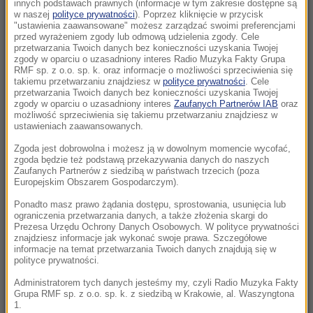
"przerażające sceny”
innych podstawach prawnych (informacje w tym zakresie dostępne są
w naszej
polityce prywatności
). Poprzez kliknięcie w przycisk
"ustawienia zaawansowane" możesz zarządzać swoimi preferencjami
17:31
przed wyrażeniem zgody lub odmową udzielenia zgody. Cele
Ognisko gruźlicy w warszawskiej placówce.
przetwarzania Twoich danych bez konieczności uzyskania Twojej
zgody w oparciu o uzasadniony interes Radio Muzyka Fakty Grupa
Dzieci objęte diagnostyką
RMF sp. z o.o. sp. k. oraz informacje o możliwości sprzeciwienia się
takiemu przetwarzaniu znajdziesz w
polityce prywatności
. Cele
przetwarzania Twoich danych bez konieczności uzyskania Twojej
17:17
zgody w oparciu o uzasadniony interes
Zaufanych Partnerów IAB
oraz
Dunaj wysycha i odsłania nazistowskie wraki.
możliwość sprzeciwienia się takiemu przetwarzaniu znajdziesz w
ustawieniach zaawansowanych.
W środku wciąż jest amunicja
Zgoda jest dobrowolna i możesz ją w dowolnym momencie wycofać,
17:09
zgoda będzie też podstawą przekazywania danych do naszych
Zaufanych Partnerów z siedzibą w państwach trzecich (poza
Protest przeciw fasiągom do Morskiego Oka.
Europejskim Obszarem Gospodarczym).
Wozacy odpierają zarzuty
Ponadto masz prawo żądania dostępu, sprostowania, usunięcia lub
ograniczenia przetwarzania danych, a także złożenia skargi do
17:05
Prezesa Urzędu Ochrony Danych Osobowych. W polityce prywatności
Oto nowy najdroższy kraj na świecie.
znajdziesz informacje jak wykonać swoje prawa. Szczegółowe
informacje na temat przetwarzania Twoich danych znajdują się w
Turystyczny boom nakręca spiralę cen
polityce prywatności.
Administratorem tych danych jesteśmy my, czyli Radio Muzyka Fakty
16:38
Grupa RMF sp. z o.o. sp. k. z siedzibą w Krakowie, al. Waszyngtona
Nocował tu Obama, Chaplin i królowa Elżbieta
1.