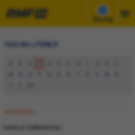
Słuchaj
TAGI NA LITERĘ D
A
B
C
D
E
F
G
H
I
J
K
L
M
N
O
P
Q
R
S
T
U
V
W
X
Y
Z
0-9
WSZYSTKIE
(0)
DAVID ATTENBOROUGH