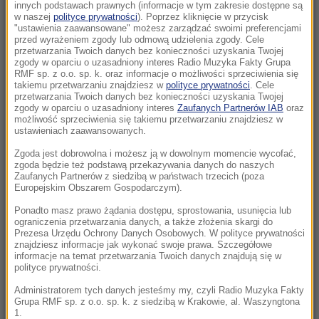
efekt nowych przepisów
innych podstawach prawnych (informacje w tym zakresie dostępne są
w naszej
polityce prywatności
). Poprzez kliknięcie w przycisk
"ustawienia zaawansowane" możesz zarządzać swoimi preferencjami
13:38
przed wyrażeniem zgody lub odmową udzielenia zgody. Cele
Nadchodzi rewolucja w szczepieniach?
przetwarzania Twoich danych bez konieczności uzyskania Twojej
zgody w oparciu o uzasadniony interes Radio Muzyka Fakty Grupa
Zaskakujące wyniki badań naukowców
RMF sp. z o.o. sp. k. oraz informacje o możliwości sprzeciwienia się
takiemu przetwarzaniu znajdziesz w
polityce prywatności
. Cele
przetwarzania Twoich danych bez konieczności uzyskania Twojej
13:35
zgody w oparciu o uzasadniony interes
Zaufanych Partnerów IAB
oraz
Wakacje z dzieckiem. Pediatra radzi, na co
możliwość sprzeciwienia się takiemu przetwarzaniu znajdziesz w
szczególnie uważać
ustawieniach zaawansowanych.
Zgoda jest dobrowolna i możesz ją w dowolnym momencie wycofać,
13:14
zgoda będzie też podstawą przekazywania danych do naszych
Puma grasuje pod Ciechanowem? Pilny
Zaufanych Partnerów z siedzibą w państwach trzecich (poza
Europejskim Obszarem Gospodarczym).
komunikat
Ponadto masz prawo żądania dostępu, sprostowania, usunięcia lub
ograniczenia przetwarzania danych, a także złożenia skargi do
13:11
Prezesa Urzędu Ochrony Danych Osobowych. W polityce prywatności
Karambol na S3. Siedem pojazdów zderzyło
znajdziesz informacje jak wykonać swoje prawa. Szczegółowe
informacje na temat przetwarzania Twoich danych znajdują się w
się pod Szczecinem
polityce prywatności.
13:02
Administratorem tych danych jesteśmy my, czyli Radio Muzyka Fakty
Grupa RMF sp. z o.o. sp. k. z siedzibą w Krakowie, al. Waszyngtona
Olga Tokarczuk robi furorę na Wyspach.
1.