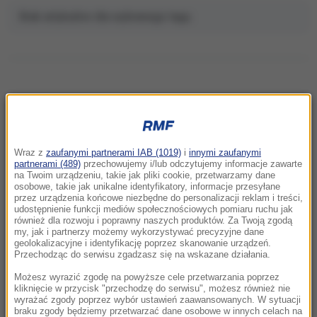
Brak artykułów dla wybranego tagu.
NAJNOWSZE
Wraz z
zaufanymi partnerami IAB (1019)
i
innymi zaufanymi
14:10
partnerami (489)
przechowujemy i/lub odczytujemy informacje zawarte
Michał Wiśniewski znów stanie przed
na Twoim urządzeniu, takie jak pliki cookie, przetwarzamy dane
osobowe, takie jak unikalne identyfikatory, informacje przesyłane
sądem? Chodzi o sprawę pożyczki
przez urządzenia końcowe niezbędne do personalizacji reklam i treści,
udostępnienie funkcji mediów społecznościowych pomiaru ruchu jak
również dla rozwoju i poprawny naszych produktów. Za Twoją zgodą
13:55
my, jak i partnerzy możemy wykorzystywać precyzyjne dane
Imponująca kolekcja aut Cristiano Ronaldo.
geolokalizacyjne i identyfikację poprzez skanowanie urządzeń.
Piłkarz pokazał swój garaż
Przechodząc do serwisu zgadzasz się na wskazane działania.
Możesz wyrazić zgodę na powyższe cele przetwarzania poprzez
13:42
kliknięcie w przycisk "przechodzę do serwisu", możesz również nie
wyrażać zgody poprzez wybór ustawień zaawansowanych. W sytuacji
18-latek stracił prawo jazdy za driftowanie. To
braku zgody będziemy przetwarzać dane osobowe w innych celach na