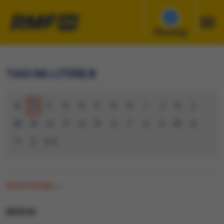
Słuchaj
TAGI NA LITERĘ B
A
B
C
D
E
F
G
H
I
J
K
L
M
N
O
P
Q
R
S
T
U
V
W
X
Y
Z
0-9
WSZYSTKIE
(0)
BIERUN