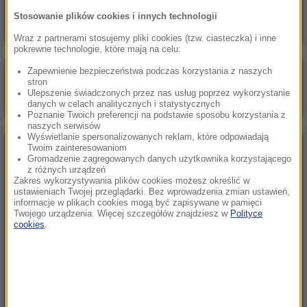
Książka pisarki trafiła na listę wszech czasów
Stosowanie plików cookies i innych technologii
Wraz z partnerami stosujemy pliki cookies (tzw. ciasteczka) i inne
pokrewne technologie, które mają na celu:
Zapewnienie bezpieczeństwa podczas korzystania z naszych
Poranna rozmowa w RMF FM
stron
Ulepszenie świadczonych przez nas usług poprzez wykorzystanie
Gościem Katarzyna Pełczyńska-Nałęcz
danych w celach analitycznych i statystycznych
Poznanie Twoich preferencji na podstawie sposobu korzystania z
naszych serwisów
Wyświetlanie spersonalizowanych reklam, które odpowiadają
Twoim zainteresowaniom
NAJPOPULARNIEJSZE
Gromadzenie zagregowanych danych użytkownika korzystającego
z różnych urządzeń
Zakres wykorzystywania plików cookies możesz określić w
Sobota, 8 sierpnia 2026 (11:47)
ustawieniach Twojej przeglądarki. Bez wprowadzenia zmian ustawień,
informacje w plikach cookies mogą być zapisywane w pamięci
Czekaliśmy na to aż 27 lat. 12 sierpnia 2026 roku
Twojego urządzenia. Więcej szczegółów znajdziesz w
Polityce
przejdzie do historii
cookies
.
Sroda, 5 sierpnia 2026 (09:33)
Pracowali w polu, gdy nadeszła burza. Nie żyje 14
osób