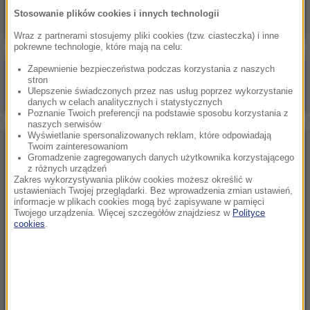
Stosowanie plików cookies i innych technologii
Wraz z partnerami stosujemy pliki cookies (tzw. ciasteczka) i inne
pokrewne technologie, które mają na celu:
Zapewnienie bezpieczeństwa podczas korzystania z naszych
Poranna rozmowa w RMF FM
stron
Ulepszenie świadczonych przez nas usług poprzez wykorzystanie
Gościem Marcin Mastalerek
danych w celach analitycznych i statystycznych
Poznanie Twoich preferencji na podstawie sposobu korzystania z
naszych serwisów
Wyświetlanie spersonalizowanych reklam, które odpowiadają
Twoim zainteresowaniom
NAJPOPULARNIEJSZE
Gromadzenie zagregowanych danych użytkownika korzystającego
z różnych urządzeń
Zakres wykorzystywania plików cookies możesz określić w
Niedziela, 2 sierpnia 2026 (16:32)
ustawieniach Twojej przeglądarki. Bez wprowadzenia zmian ustawień,
informacje w plikach cookies mogą być zapisywane w pamięci
Gdzie żyje się najlepiej? Oto raj dla emigrantów
Twojego urządzenia. Więcej szczegółów znajdziesz w
Polityce
cookies
.
Sobota, 1 sierpnia 2026 (15:39)
Sumy opanowały jezioro Garda. Włosi przygotowali
100 tys. euro dla tych, którzy je złowią