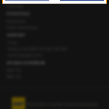
Patronaty
POZOSTAŁE
Newsroom
Radio internetowe
KONTAKT
O nas
Gorąca Linia RMF FM: 600 700 800
email: fakty@rmf.fm
APLIKACJE MOBILNE
RMF FM
RMF ON
Korzystanie z portalu oznacza akceptację