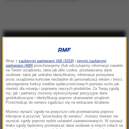
NAJNOWSZE
08:56
Wraz z
zaufanymi partnerami IAB (1019)
i
innymi zaufanymi
Tragedia nad Błękitną Laguną w
partnerami (489)
przechowujemy i/lub odczytujemy informacje zawarte
Siechnicach. 19-latek utonął ratując kolegę
na Twoim urządzeniu, takie jak pliki cookie, przetwarzamy dane
osobowe, takie jak unikalne identyfikatory, informacje przesyłane
przez urządzenia końcowe niezbędne do personalizacji reklam i treści,
08:31
udostępnienie funkcji mediów społecznościowych pomiaru ruchu jak
„Rosyjski Amazon” w ogniu. Uderzenie
również dla rozwoju i poprawny naszych produktów. Za Twoją zgodą
my, jak i partnerzy możemy wykorzystywać precyzyjne dane
sięgnęło za Ural
geolokalizacyjne i identyfikację poprzez skanowanie urządzeń.
Przechodząc do serwisu zgadzasz się na wskazane działania.
08:08
Możesz wyrazić zgodę na powyższe cele przetwarzania poprzez
Utrudnienia dla turystów pod Tatrami. Kolarze
kliknięcie w przycisk "przechodzę do serwisu", możesz również nie
opanują Podhale
wyrażać zgody poprzez wybór ustawień zaawansowanych. W sytuacji
braku zgody będziemy przetwarzać dane osobowe w innych celach na