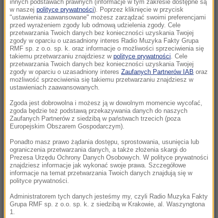
innych podstawach prawnych (informacje w tym zakresie dostępne są
08:05
w naszej
polityce prywatności
). Poprzez kliknięcie w przycisk
"ustawienia zaawansowane" możesz zarządzać swoimi preferencjami
Potencjalnie niebezpieczna. Asteroida
przed wyrażeniem zgody lub odmową udzielenia zgody. Cele
przeleci w pobliżu Ziemi
przetwarzania Twoich danych bez konieczności uzyskania Twojej
zgody w oparciu o uzasadniony interes Radio Muzyka Fakty Grupa
RMF sp. z o.o. sp. k. oraz informacje o możliwości sprzeciwienia się
08:02
takiemu przetwarzaniu znajdziesz w
polityce prywatności
. Cele
„Nie wiem, czy PiS nie schowa się pod wodę”.
przetwarzania Twoich danych bez konieczności uzyskania Twojej
zgody w oparciu o uzasadniony interes
Zaufanych Partnerów IAB
oraz
Mastalerek o wypchnięciu Morawieckiego
możliwość sprzeciwienia się takiemu przetwarzaniu znajdziesz w
ustawieniach zaawansowanych.
08:00
Zgoda jest dobrowolna i możesz ją w dowolnym momencie wycofać,
Uderzenie w zorganizowaną grupę
zgoda będzie też podstawą przekazywania danych do naszych
przestępczą. Akcja służb w pięciu
Zaufanych Partnerów z siedzibą w państwach trzecich (poza
Europejskim Obszarem Gospodarczym).
województwach
Ponadto masz prawo żądania dostępu, sprostowania, usunięcia lub
ograniczenia przetwarzania danych, a także złożenia skargi do
07:37
Prezesa Urzędu Ochrony Danych Osobowych. W polityce prywatności
Nagłe załamanie pogody i cztery łodzie
znajdziesz informacje jak wykonać swoje prawa. Szczegółowe
wywrócone. Ponad 30 osób w wodzie
informacje na temat przetwarzania Twoich danych znajdują się w
polityce prywatności.
07:30
Administratorem tych danych jesteśmy my, czyli Radio Muzyka Fakty
Grupa RMF sp. z o.o. sp. k. z siedzibą w Krakowie, al. Waszyngtona
Trump stawia na lojalność. „Darczyńców na
1.
sali operacyjnej jest więcej niż chirurgów”