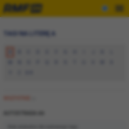
TAGI NA LITERĘ A
A
B
C
D
E
F
G
H
I
J
K
L
M
N
O
P
Q
R
S
T
U
V
W
X
Y
Z
0-9
WSZYSTKIE
(0)
AUTOSTRADA A6
Brak artykułów dla wybranego tagu.