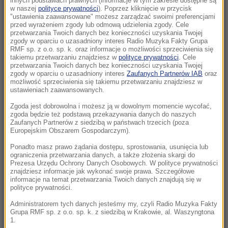
innych podstawach prawnych (informacje w tym zakresie dostępne są
22:17
w naszej
polityce prywatności
). Poprzez kliknięcie w przycisk
"ustawienia zaawansowane" możesz zarządzać swoimi preferencjami
GKS Katowice w nieciekawej sytuacji przed
przed wyrażeniem zgody lub odmową udzielenia zgody. Cele
rewanżem z Izraelczykami
przetwarzania Twoich danych bez konieczności uzyskania Twojej
zgody w oparciu o uzasadniony interes Radio Muzyka Fakty Grupa
RMF sp. z o.o. sp. k. oraz informacje o możliwości sprzeciwienia się
21:42
takiemu przetwarzaniu znajdziesz w
polityce prywatności
. Cele
Raków bezbramkowo remisuje. Sprawa
przetwarzania Twoich danych bez konieczności uzyskania Twojej
zgody w oparciu o uzasadniony interes
Zaufanych Partnerów IAB
oraz
awansu otwarta
możliwość sprzeciwienia się takiemu przetwarzaniu znajdziesz w
ustawieniach zaawansowanych.
21:37
Zgoda jest dobrowolna i możesz ją w dowolnym momencie wycofać,
Rosja na dalekiej północy ćwiczyła walkę z
zgoda będzie też podstawą przekazywania danych do naszych
NATO
Zaufanych Partnerów z siedzibą w państwach trzecich (poza
Europejskim Obszarem Gospodarczym).
21:15
Ponadto masz prawo żądania dostępu, sprostowania, usunięcia lub
ograniczenia przetwarzania danych, a także złożenia skargi do
Masakra w Jemenie. Huti przeszli do
Prezesa Urzędu Ochrony Danych Osobowych. W polityce prywatności
ofensywy
znajdziesz informacje jak wykonać swoje prawa. Szczegółowe
informacje na temat przetwarzania Twoich danych znajdują się w
polityce prywatności.
21:14
Tam jeszcze nie był. Zełenski odwiedzi
Administratorem tych danych jesteśmy my, czyli Radio Muzyka Fakty
Grupa RMF sp. z o.o. sp. k. z siedzibą w Krakowie, al. Waszyngtona
partnera Rosji
1.