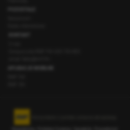
Patronaty
POZOSTAŁE
Newsroom
Radio internetowe
KONTAKT
O nas
Gorąca Linia RMF FM: 600 700 800
email: fakty@rmf.fm
APLIKACJE MOBILNE
RMF FM
RMF ON
Korzystanie z portalu oznacza akceptację
Regulaminu
.
Polityka Cookies
.
SpeakUp
.
Prywatność
.