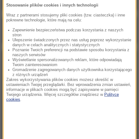
Stosowanie plików cookies i innych technologii
Wraz z partnerami stosujemy pliki cookies (tzw. ciasteczka) i inne
pokrewne technologie, które mają na celu:
Poranna rozmowa w RMF FM
Zapewnienie bezpieczeństwa podczas korzystania z naszych
Gościem Marcin Mastalerek
stron
Ulepszenie świadczonych przez nas usług poprzez wykorzystanie
danych w celach analitycznych i statystycznych
Poznanie Twoich preferencji na podstawie sposobu korzystania z
naszych serwisów
NAJPOPULARNIEJSZE
Wyświetlanie spersonalizowanych reklam, które odpowiadają
Twoim zainteresowaniom
Gromadzenie zagregowanych danych użytkownika korzystającego
z różnych urządzeń
Niedziela, 2 sierpnia 2026 (16:32)
Zakres wykorzystywania plików cookies możesz określić w
Gdzie żyje się najlepiej? Oto raj dla emigrantów
ustawieniach Twojej przeglądarki. Bez wprowadzenia zmian ustawień,
informacje w plikach cookies mogą być zapisywane w pamięci
Twojego urządzenia. Więcej szczegółów znajdziesz w
Polityce
cookies
.
Sobota, 1 sierpnia 2026 (15:39)
Sumy opanowały jezioro Garda. Włosi przygotowali
100 tys. euro dla tych, którzy je złowią
Niedziela, 2 sierpnia 2026 (05:13)