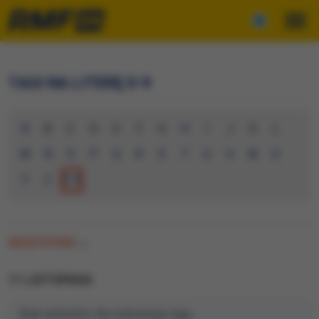
TAGI NA LITERĘ 0-9
A
B
C
D
E
F
G
H
I
J
K
L
M
N
O
P
Q
R
S
T
U
V
W
X
Y
Z
0-9
WSZYSTKIE
(0)
11 LISTOPADA
Brak artykułów dla wybranego tagu.