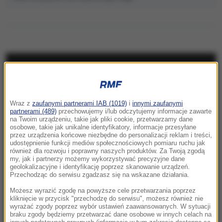
NAJNOWSZE
23:57
Wraz z
zaufanymi partnerami IAB (1019)
i
innymi zaufanymi
Były żołnierz USA przechodzi piekło w Rosji.
partnerami (489)
przechowujemy i/lub odczytujemy informacje zawarte
Waszyngton naciska na Moskwę
na Twoim urządzeniu, takie jak pliki cookie, przetwarzamy dane
osobowe, takie jak unikalne identyfikatory, informacje przesyłane
przez urządzenia końcowe niezbędne do personalizacji reklam i treści,
23:18
udostępnienie funkcji mediów społecznościowych pomiaru ruchu jak
„To był dobry dzień”. Iga Świątek awansowała
również dla rozwoju i poprawny naszych produktów. Za Twoją zgodą
my, jak i partnerzy możemy wykorzystywać precyzyjne dane
do kolejnej rundy w Toronto
geolokalizacyjne i identyfikację poprzez skanowanie urządzeń.
Przechodząc do serwisu zgadzasz się na wskazane działania.
23:08
Możesz wyrazić zgodę na powyższe cele przetwarzania poprzez
„Są już pewne postępy”. Donald Trump mówił
kliknięcie w przycisk "przechodzę do serwisu", możesz również nie
wyrażać zgody poprzez wybór ustawień zaawansowanych. W sytuacji
o wojnie w Ukrainie
braku zgody będziemy przetwarzać dane osobowe w innych celach na