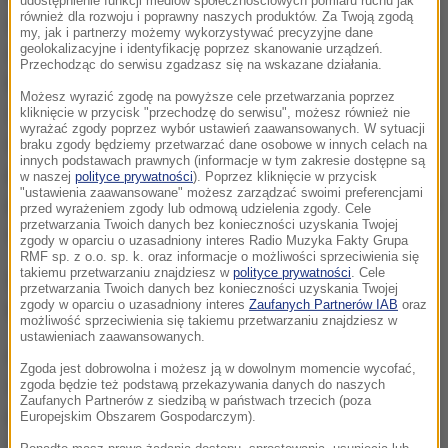
udostępnienie funkcji mediów społecznościowych pomiaru ruchu jak
również dla rozwoju i poprawny naszych produktów. Za Twoją zgodą
chcemy przenieść na Łazienkowską. Chodzi głównie
my, jak i partnerzy możemy wykorzystywać precyzyjne dane
geolokalizacyjne i identyfikację poprzez skanowanie urządzeń.
o boks i zapasy, ale dołożyliśmy też nowe sekcje:
Przechodząc do serwisu zgadzasz się na wskazane działania.
kick-boxing, K1, MMA, brazylijskie dżu-dżitsu.
Możesz wyrazić zgodę na powyższe cele przetwarzania poprzez
Zapaśnicy są z nami tutaj od początku, czyli od
kliknięcie w przycisk "przechodzę do serwisu", możesz również nie
wyrażać zgody poprzez wybór ustawień zaawansowanych. W sytuacji
dwóch lat. Czynimy starania by uratować teraz
braku zgody będziemy przetwarzać dane osobowe w innych celach na
innych podstawach prawnych (informacje w tym zakresie dostępne są
podnoszenie ciężarów, które znalazło się na
w naszej
polityce prywatności
). Poprzez kliknięcie w przycisk
"ustawienia zaawansowane" możesz zarządzać swoimi preferencjami
poważnym zakręcie jako dyscyplina sportu, ale i jako
przed wyrażeniem zgody lub odmową udzielenia zgody. Cele
przetwarzania Twoich danych bez konieczności uzyskania Twojej
sekcja Legii.
zgody w oparciu o uzasadniony interes Radio Muzyka Fakty Grupa
RMF sp. z o.o. sp. k. oraz informacje o możliwości sprzeciwienia się
takiemu przetwarzaniu znajdziesz w
polityce prywatności
. Cele
Zebranie tego wszystkiego było trudne pod
przetwarzania Twoich danych bez konieczności uzyskania Twojej
zgody w oparciu o uzasadniony interes
Zaufanych Partnerów IAB
oraz
względem proceduralnym, strukturalnym?
możliwość sprzeciwienia się takiemu przetwarzaniu znajdziesz w
ustawieniach zaawansowanych.
Aż tak ciężko nie było, ale musieliśmy scalić różne
Zgoda jest dobrowolna i możesz ją w dowolnym momencie wycofać,
środowiska. Dogadać się z prezesami
zgoda będzie też podstawą przekazywania danych do naszych
Zaufanych Partnerów z siedzibą w państwach trzecich (poza
poszczególnych sekcji. Udało się, bo mamy
Europejskim Obszarem Gospodarczym).
rewelacyjne warunki. Do tego doszła lokalizacja, bo