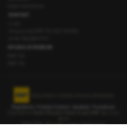
Radio internetowe
KONTAKT
O nas
Gorąca Linia RMF FM: 600 700 800
email: fakty@rmf.fm
APLIKACJE MOBILNE
RMF FM
RMF ON
Korzystanie z portalu oznacza akceptację
Regulaminu
.
Polityka Cookies
.
SpeakUp
.
Prywatność
.
Copyright by
Radio Muzyka Fakty Grupa RMF sp. z o.o.
sp. k.
2009-2026. Wszystkie prawa zastrzeżone.