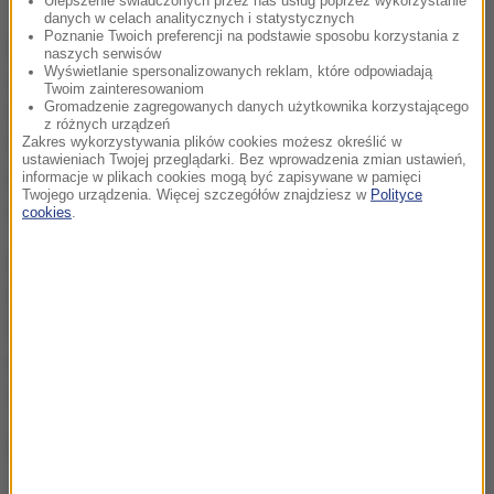
Ulepszenie świadczonych przez nas usług poprzez wykorzystanie
danych w celach analitycznych i statystycznych
Poznanie Twoich preferencji na podstawie sposobu korzystania z
LN to nowa formuła rozgrywek reprezentacji, która
naszych serwisów
Wyświetlanie spersonalizowanych reklam, które odpowiadają
częściowo zastąpi dotychczasowe mecze
Twoim zainteresowaniom
Gromadzenie zagregowanych danych użytkownika korzystającego
towarzyskie. Zrzeszone w Europejskiej Unii
z różnych urządzeń
Zakres wykorzystywania plików cookies możesz określić w
Piłkarskiej (UEFA) federacje zostały podzielone na
ustawieniach Twojej przeglądarki. Bez wprowadzenia zmian ustawień,
cztery dywizje: A, B, C i D, na podstawie rankingu tej
informacje w plikach cookies mogą być zapisywane w pamięci
Twojego urządzenia. Więcej szczegółów znajdziesz w
Polityce
organizacji (innego niż FIFA).
cookies
.
Dywizje A i B liczą po 12 zespołów, C - 15, a D - 16. W
każdej z dywizji powstały cztery grupy, złożone z
trzech lub czterech zespołów, aby każda
reprezentacja mogła rozegrać po cztery lub sześć
spotkań (systemem mecz i rewanż).
(ph)