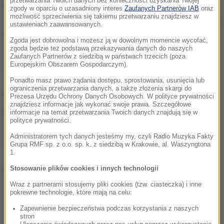
przetwarzania Twoich danych bez konieczności uzyskania Twojej
Kiedy jego rodak Haile Gebrselassie zdobył złoty
zgody w oparciu o uzasadniony interes
Zaufanych Partnerów IAB
oraz
możliwość sprzeciwienia się takiemu przetwarzaniu znajdziesz w
medal olimpijski w Atlancie w 1996 roku, wygrywając
ustawieniach zaawansowanych.
bieg na 10 000 metrów, postanowił zmienić
Zgoda jest dobrowolna i możesz ją w dowolnym momencie wycofać,
zgoda będzie też podstawą przekazywania danych do naszych
nazwisko. Aby różniło się nieco od nazwiska
Zaufanych Partnerów z siedzibą w państwach trzecich (poza
słynnego długodystansowca dodał w nim literkę "e".
Europejskim Obszarem Gospodarczym).
Ponadto masz prawo żądania dostępu, sprostowania, usunięcia lub
ograniczenia przetwarzania danych, a także złożenia skargi do
Mając 19 lat, Theodor o mało co nie zszedł z
Prezesa Urzędu Ochrony Danych Osobowych. W polityce prywatności
znajdziesz informacje jak wykonać swoje prawa. Szczegółowe
piłkarskiej drogi. Matka koniecznie chciała, by
informacje na temat przetwarzania Twoich danych znajdują się w
polityce prywatności.
rozpoczął studia i zdobył wykształcenie. W końcu
Administratorem tych danych jesteśmy my, czyli Radio Muzyka Fakty
zgodziła się, by syn został zawodowym futbolistą.
Grupa RMF sp. z o.o. sp. k. z siedzibą w Krakowie, al. Waszyngtona
1.
Stosowanie plików cookies i innych technologii
Mecze pierwszej kolejki LN rozgrywane będą od
czwartku do wtorku. Czesi zmierzą się z Ukraińcami
Wraz z partnerami stosujemy pliki cookies (tzw. ciasteczka) i inne
pokrewne technologie, które mają na celu:
w Uherskem Hradistu. Polska w piątek w Bolonii
Zapewnienie bezpieczeństwa podczas korzystania z naszych
zagra z Włochami.
stron