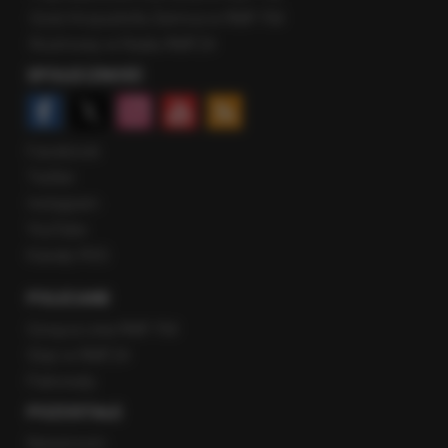
Gość Krzysztofa Ziemca w RMF FM
Rozmowy w Radiu RMF24
SPOŁECZNOŚĆ
Facebook
Twitter
Instagram
YouTube
Kanały RSS
POLECANE
Gorąca Linia RMF FM
Staż w RMF24
Patronaty
POZOSTAŁE
Newsroom