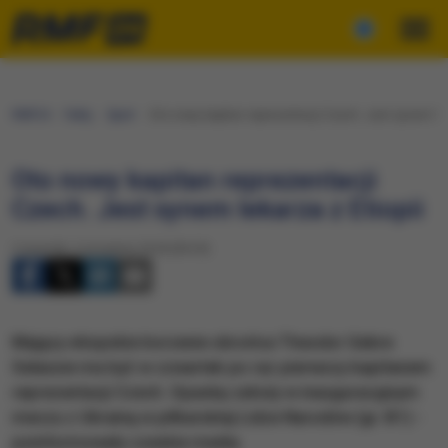
RMF24
Fakty
Sport
Oto nowy kapitan reprezentacji Czech. Jest synem leka
Oto nowy kapitan reprezentacji
Czech. Jest synem lekarza z Etiopii
Czwartek, 6 września 2018 (09:29)
​Mający etiopskie korzenie obrońca Theodor Gebre
Selassie ma być w czwartek po raz pierwszy kapitanem
reprezentacji Czech. Opaskę założy w inauguracyjnym
meczu z Ukrainą w piłkarskiej Lidze Narodów (gr. B1) -
poinformowały czeskie media.