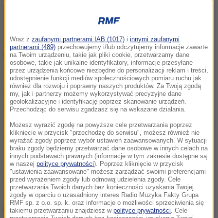
31-letni piłkarz występuje w drużynie narodowej od
2011 r. i zagrał w 47 spotkaniach. Funkcję kapitana
zawodnik Werderu Brema ma przejąć po
Wraz z
zaufanymi partnerami IAB (1017)
i
innymi zaufanymi
partnerami (489)
przechowujemy i/lub odczytujemy informacje zawarte
kontuzjowanym Marku Suchym.
na Twoim urządzeniu, takie jak pliki cookie, przetwarzamy dane
osobowe, takie jak unikalne identyfikatory, informacje przesyłane
przez urządzenia końcowe niezbędne do personalizacji reklam i treści,
To jeden z zawodników, który musi wziąć
udostępnienie funkcji mediów społecznościowych pomiaru ruchu jak
również dla rozwoju i poprawny naszych produktów. Za Twoją zgodą
odpowiedzialność za zespół na swoje barki i pomóc
my, jak i partnerzy możemy wykorzystywać precyzyjne dane
geolokalizacyjne i identyfikację poprzez skanowanie urządzeń.
młodszym. Theo ma znakomite występy w
Przechodząc do serwisu zgadzasz się na wskazane działania.
Bundeslidze i długi staż w reprezentacji. Jako pierwsi
Możesz wyrazić zgodę na powyższe cele przetwarzania poprzez
kliknięcie w przycisk "przechodzę do serwisu", możesz również nie
dowiedzą się o tym piłkarze
- powiedział trener Karel
wyrażać zgody poprzez wybór ustawień zaawansowanych. W sytuacji
braku zgody będziemy przetwarzać dane osobowe w innych celach na
Jarolim.
innych podstawach prawnych (informacje w tym zakresie dostępne są
w naszej
polityce prywatności
). Poprzez kliknięcie w przycisk
"ustawienia zaawansowane" możesz zarządzać swoimi preferencjami
Gebre Selassie jest synem etiopskiego lekarza i
przed wyrażeniem zgody lub odmową udzielenia zgody. Cele
przetwarzania Twoich danych bez konieczności uzyskania Twojej
czeskiej nauczycielki. Ojciec przyjechał do Czech
zgody w oparciu o uzasadniony interes Radio Muzyka Fakty Grupa
RMF sp. z o.o. sp. k. oraz informacje o możliwości sprzeciwienia się
ponad 35 lat temu i nazywał się wtedy Chamola.
takiemu przetwarzaniu znajdziesz w
polityce prywatności
. Cele