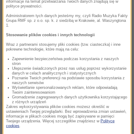
informacje na temat przetwarzania Twoich danych znajdują się w
polityce prywatności.
Administratorem tych danych jesteśmy my, czyli Radio Muzyka Fakty
Grupa RMF sp. z o.o. sp. k. z siedzibą w Krakowie, al. Waszyngtona
1.
Stosowanie plików cookies i innych technologii
Wraz z partnerami stosujemy pliki cookies (tzw. ciasteczka) i inne
pokrewne technologie, które mają na celu:
Zapewnienie bezpieczeństwa podczas korzystania z naszych
stron
Ulepszenie świadczonych przez nas usług poprzez wykorzystanie
danych w celach analitycznych i statystycznych
Polacy dopatrzyli się u rzucającego błędu kroków.
Poznanie Twoich preferencji na podstawie sposobu korzystania z
naszych serwisów
Bez kozłowania można wykonać jedynie trzy kroki,
Wyświetlanie spersonalizowanych reklam, które odpowiadają
Twoim zainteresowaniom
Rosjanin (co widzimy w powtórce) zrobił
Gromadzenie zagregowanych danych użytkownika korzystającego
z różnych urządzeń
przynajmniej cztery.
Zakres wykorzystywania plików cookies możesz określić w
ustawieniach Twojej przeglądarki. Bez wprowadzenia zmian ustawień,
informacje w plikach cookies mogą być zapisywane w pamięci
Twojego urządzenia. Więcej szczegółów znajdziesz w
Polityce
cookies
.